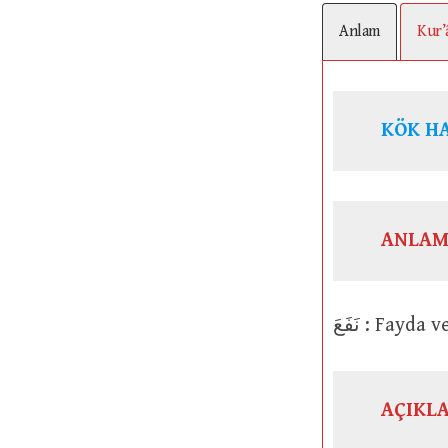
Anlam
Kur’
ANLAM
نَفَعَ : Fa
AÇIKL