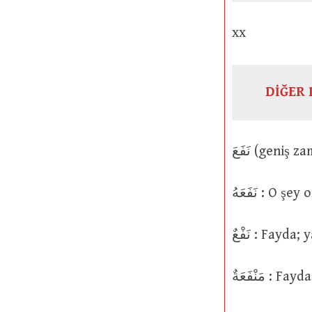
xx
DİĞER 
نَفَعَهُ : 
نَفْعٌ : Fayda;