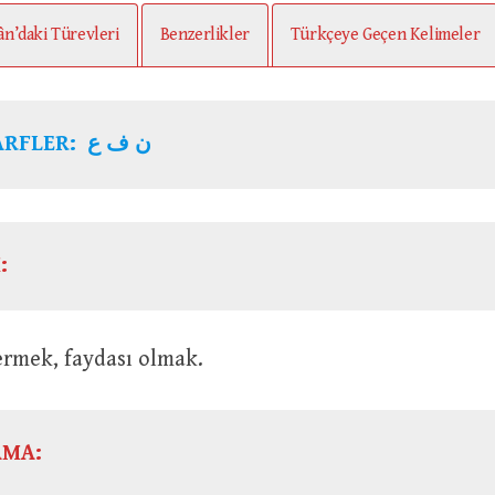
ân’daki Türevleri
Benzerlikler
Türkçeye Geçen Kelimeler
KÖK HARFLER: ن ف ع
:
yda vermek, faydası olmak.
AMA: