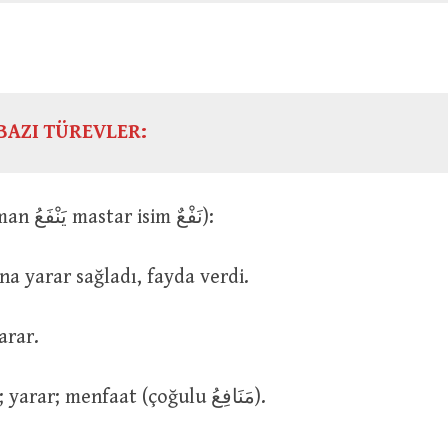
BAZI TÜREVLER:
نَفَعَ (geniş zaman يَنْفَعُ mastar isim نَفْعٌ):
O şey ona yarar sağladı, fayda verdi.
 yarar.
مَنْفَعَةٌ : Fayda; yarar; menfaat (çoğulu مَنَافِعُ).