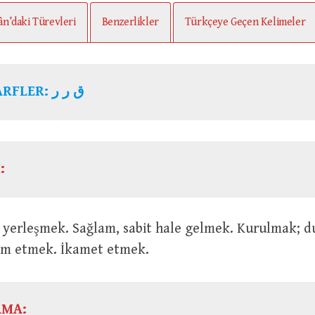
ân’daki Türevleri
Benzerlikler
Türkçeye Geçen Kelimeler
KÖK HARFLER: ق ر ر
:
am etmek. İkamet etmek.
AMA: