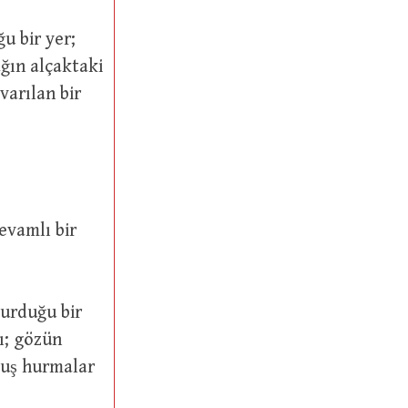
ğın alçaktaki
varılan bir
sı; gözün
lmuş hurmalar