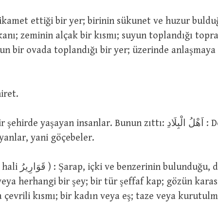
nı; zeminin alçak bir kısmı; suyun toplandığı topra
yun bir ovada toplandığı bir yer; üzerinde anlaşmaya 
دَار : Ahiret.
anlar, yani göçebeler.
veya herhangi bir şey; bir tür şeffaf kap; gözün kara
a çevrili kısmı; bir kadın veya eş; taze veya kurutu