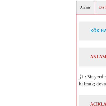
Anlam
Kur’
ANLAM
قَرَّ : Bir yerde yerleşmek. Sağlam, sabit hale gelmek. Kurulmak; durmak;
kalmak; dev
AÇIKL