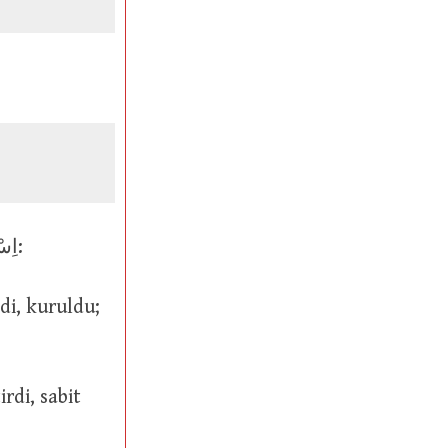
قَرَّ (geniş zaman يَقَرُّ ve يَقِرُّ mastar isim قُرُورٌ ve قَرَارٌ ve قَرٌّ) ve اِسْتَقَرَّ: