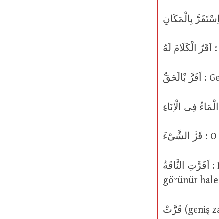
هُ
حَقِّ
اَقَرَّتِ النَّاقَةُ : Dişi deve gebe olduğunu kabullendi ya da ikrar etti; gebeliği
görünür hale 