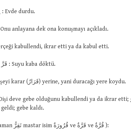
اِسْتَقَرَّ بِالْمَكَانِ : Evde durdu.
اَقَرَّ الْكَلَامَ لَ : Onu anlayana dek ona konuşmayı açıkladı.
اَقَرَّ بْالَ : Gerçeği kabullendi, ikrar etti ya da kabul etti.
قَرَّ الْمَاءُ فِى الْاِنَاءِ : Suyu kaba döktü.
قَرَّ الشَّىْءَ : O şeyi karar (قَرَارٌ) yerine, yani duracağı yere koydu.
geldi; gebe kaldı.
قَرَّتْ (geniş zaman تَقِرُّ mastar isim قُرُورَةٌ ve قَرَّةٌ ve قُرَّةٌ ):