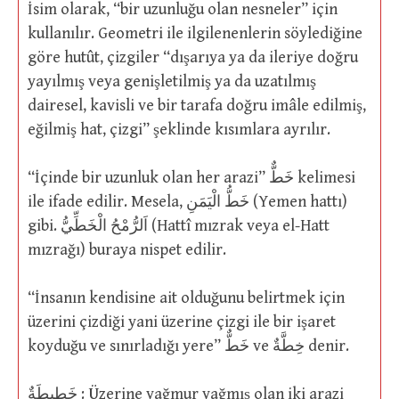
İsim olarak, “bir uzunluğu olan nesneler” için
kullanılır. Geometri ile ilgilenenlerin söylediğine
göre hutût, çizgiler “dışarıya ya da ileriye doğru
yayılmış veya genişletilmiş ya da uzatılmış
dairesel, kavisli ve bir tarafa doğru imâle edilmiş,
eğilmiş hat, çizgi” şeklinde kısımlara ayrılır.
“İçinde bir uzunluk olan her arazi” خَطٌّ kelimesi
ile ifade edilir. Mesela, خَطُّ الْيَمَنِ (Yemen hattı)
gibi. اَلرُّمْحُ الْخَطِّيُّ (Hattî mızrak veya el-Hatt
mızrağı) buraya nispet edilir.
“İnsanın kendisine ait olduğunu belirtmek için
üzerini çizdiği yani üzerine çizgi ile bir işaret
koyduğu ve sınırladığı yere” خَطٌّ ve خِطَّةٌ denir.
خَطِيطَةٌ : Üzerine yağmur yağmış olan iki arazi