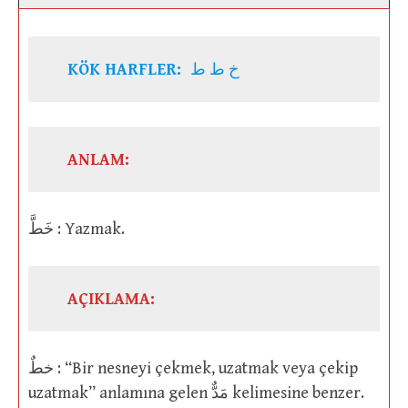
KÖK HARFLER:
خ ط ط
ANLAM:
خَطَّ : Yazmak.
AÇIKLAMA:
خطٌ : “Bir nesneyi çekmek, uzatmak veya çekip
uzatmak” anlamına gelen مَدٌّ kelimesine benzer.