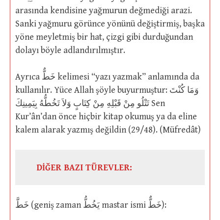
arasında kendisine yağmurun değmediği arazi.
Sanki yağmuru görünce yönünü değiştirmiş, başka
yöne meyletmiş bir hat, çizgi gibi durduğundan
dolayı böyle adlandırılmıştır.
Ayrıca خَطٌّ kelimesi “yazı yazmak” anlamında da
kullanılır. Yüce Allah şöyle buyurmuştur: وَمَا كُنْتَ
تَتْلُو مِنْ قَبْلِهِ مِنْ كِتَابٍ وَلاَ تَخُطُّهُ بِيَمِينِكَ Sen
Kur’ân’dan önce hiçbir kitap okumuş ya da eline
kalem alarak yazmış değildin (29/48). (Müfredât)
DİĞER BAZI TÜREVLER:
خَطَّ (geniş zaman يَخُطُّ mastar ismi خَطٌّ):