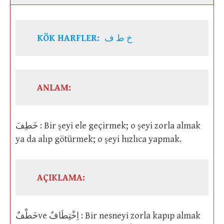
KÖK HARFLER:
خ ط ف
ANLAM:
خَطِفَ : Bir şeyi ele geçirmek; o şeyi zorla almak
ya da alıp götürmek; o şeyi hızlıca yapmak.
AÇIKLAMA:
خَطْفٌve اِخْتِطَافٌ : Bir nesneyi zorla kapıp almak