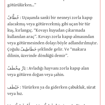
götürülürken…”
خُطَّافٌ : Uçuşunda sanki bir nesneyi zorla kapıp
alacakmış veya götürecekmiş gibi uçan bir tür
kuş, kırlangıç. “Kovayı kuyudan çıkarmada
kullanılan araç”. Kovayı zorla kapıp almasından
veya götürmesinden dolayı böyle adlandırılmıştır.
Çoğulu خَطَاطِيفُ şeklinde gelir. Ve “makara
dilinin, üzerinde döndüğü demir”.
بَازٌ مِخْطَفٌ : Avladığı hayvanı zorla kapıp alan
veya götüren doğan veya şahin.
خَيْطَف : Yürürken ya da giderken çabukluk, sürat
veya hız.