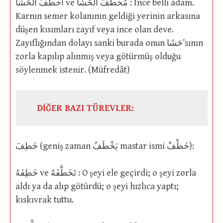
أَخْطَفُ اْلحَشَا ve مُخْطَفُ اْلحَشَا : İnce belli adam.
Karnın semer kolanının geldiği yerinin arkasına
düşen kısımları zayıf veya ince olan deve.
Zayıflığından dolayı sanki burada onun حَشَا’sının
zorla kapılıp alınmış veya götürmüş olduğu
söylenmek istenir. (Müfredât)
DİĞER BAZI TÜREVLER:
خَطِفَ (geniş zaman يَخْطَفُ mastar ismi خَطْفٌ):
خَطِفَهُ ve تَخَطَّفَهُ : O şeyi ele geçirdi; o şeyi zorla
aldı ya da alıp götürdü; o şeyi hızlıca yaptı;
kıskıvrak tuttu.