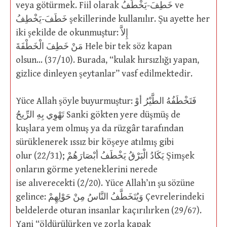
veya götürmek. Fiil olarak خَطِفَ-يَخْطَفُ ve
خَطَفَ-يَخْطِفُ şekillerinde kullanılır. Şu ayette her
iki şekilde de okunmuştur: إِلاَّ
مَنْ خَطِفَ الْخَطْفَةَ Hele bir tek söz kapan
olsun… (37/10). Burada, “kulak hırsızlığı yapan,
gizlice dinleyen şeytanlar” vasf edilmektedir.
Yüce Allah şöyle buyurmuştur: فَتَخْطَفُهُ الطَّيْرُ أوْ
تَهْوِي بِهِ الرِّيحُ Sanki gökten yere düşmüş de
kuşlara yem olmuş ya da rüzgâr tarafından
sürüklenerek ıssız bir köşeye atılmış gibi
olur (22/31); يَكَادُ الْبَرْقُ يَخْطَفُ أبْصَارَهُمْ Şimşek
onların görme yeteneklerini nerede
ise alıverecekti (2/20). Yüce Allah’ın şu sözüne
gelince: وَيُتَخَطَّفُ النَّاسُ مِنْ حَوْلِهِمْ Çevrelerindeki
beldelerde oturan insanlar kaçırılırken (29/67).
Yani “öldürülürken ve zorla kapak