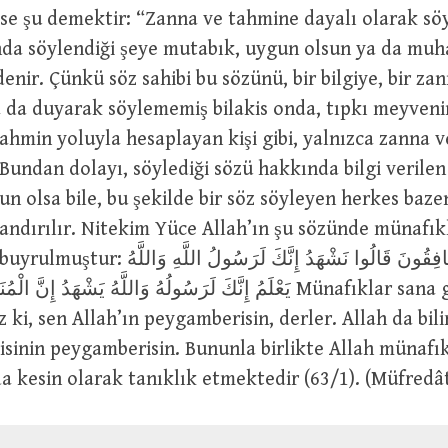
ise şu demektir: “Zanna ve tahmine dayalı olarak sö
da söylendiği şeye mutabık, uygun olsun ya da muhal
 da duyarak söylememiş bilakis onda, tıpkı meyveni
ahmin yoluyla hesaplayan kişi gibi, yalnızca zanna 
Bundan dolayı, söylediği sözü hakkında bilgi verilen
n olsa bile, bu şekilde bir söz söyleyen herkes baze
andırılır. Nitekim Yüce Allah’ın şu sözünde münafı
إِذَا جَاءَكَ الْمُنَافِقُونَ قَالُوا نَشْهَدُ إِنَّكَ لَر
يَعْلَمُ إِنَّكَ لَرَسُولُهُ وَاللَّهُ يَشْهَدُ إِن Münafıklar sana geldiklerinde
z ki, sen Allah’ın peygamberisin, derler. Allah da bilir
isinin peygamberisin. Bununla birlikte Allah münafık
a kesin olarak tanıklık etmektedir (63/1). (Müfredâ