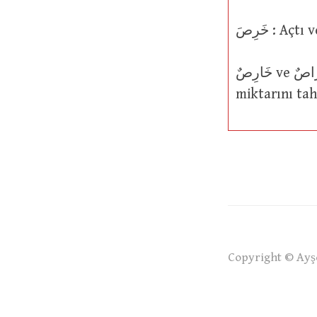
خَرِصَ : A
خَارِصٌ ve خَرَّاصٌ (çoğul hali خَرَّاصُونَ) : Hurma ağacı üzerindeki meyvenin
miktarını tah
Copyright © Ayşe