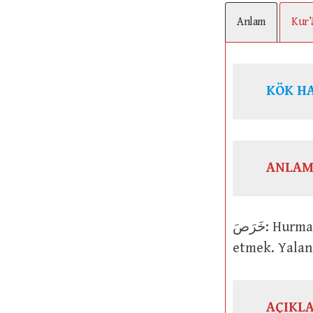
Anlam
Kur’
KÖK H
ANLAM
خَرَصَ: Hurma ağaçlarının üzerindeki meyvenin miktarını tahminen hesap
etmek. Yalan
AÇIKL