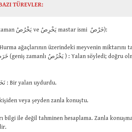
BAZI TÜREVLER:
خَرَصَ (geniş zaman يَخْرُصُ ve يَخْرِصُ mastar ismi خَرْصٌ):
تَخَرَّصَ اَوْ اَخْرَصَ : Bir yalan uydurdu.
خَرَصَ  : O kişiden veya şeyden zanla konuştu.
ir.