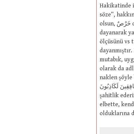
Hakikatinde 
söze”, hakkın
olsun, خَرْصٌ denir. Çünkü söz sahibi bu sözünü, bir bilgiye, bir zannı gâlibe
dayanarak ya
ölçüsünü vs t
dayanmıştır. 
mutabık, uygu
olarak da adl
naklen şöyle buyrulmuştur: َسُولُ اللَّهِ وَاللَّهُ
َّ الْمُنَافِقِينَ لَكَاذِبُونَ
şahitlik ederi
elbette, kend
olduklarına d