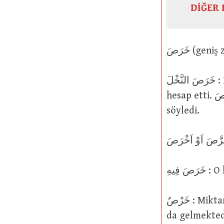
DİĞER 
خَرَصَ النَّخْلَ : Hurma ağaçlarının üzerindeki meyvenin miktarını tahminen
hesap etti. خَرَصَ (geniş zamanlı يَخْرُصُ ) : Yalan söyledi; doğru olmayanı
söyledi.
فِيهِ
خَرْصٌ : Miktarı bilgi ile değil tahminen hesaplama. Zanla konuşma manasına
da gelmekted