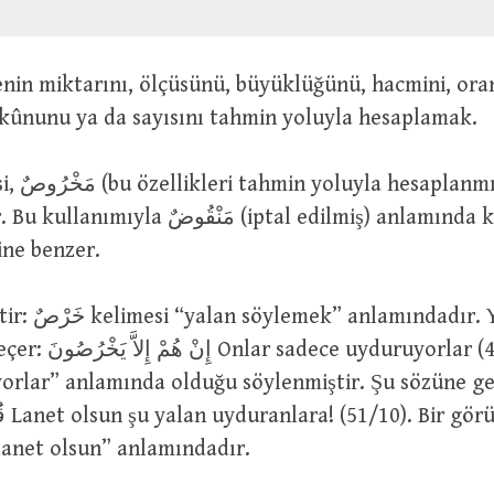
kûnunu ya da sayısını tahmin yoluyla hesaplamak.
مَنْقُو (iptal edilmiş) anlamında kullanılan
imesine benzer.
r. Yüce Allah’ın
uruyorlar (43/20). Bunun
orlar” anlamında olduğu söylenmiştir. Şu sözüne ge
e bu
lanet olsun” anlamındadır.