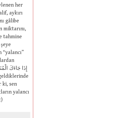
ylenen her
if, aykırı
n miktarını,
ve tahmine
 şeye
n “yalancı”
klardan
 ki, sen
ların yalancı
t)