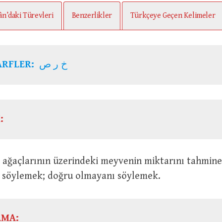
ân’daki Türevleri
Benzerlikler
Türkçeye Geçen Kelimeler
ARFLER:
خ ر ص
:
 söylemek; doğru olmayanı söylemek.
AMA: