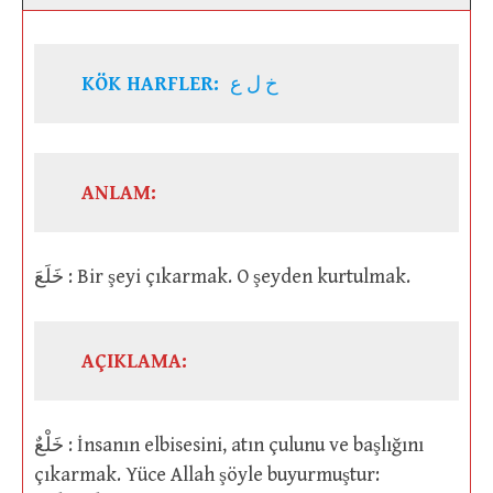
KÖK HARFLER:
خ ل ع
ANLAM:
خَلَعَ : Bir şeyi çıkarmak. O şeyden kurtulmak.
AÇIKLAMA:
خَلْعٌ : İnsanın elbisesini, atın çulunu ve başlığını
çıkarmak. Yüce Allah şöyle buyurmuştur: