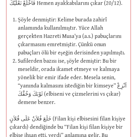
فَاخْلَعْ نَعْلَيْكَ Hemen ayakkabılarını çıkar (20/12).
Şöyle denmiştir: Kelime burada zahirî
anlamında kullanılmıştır. Yüce Allah
gerçekten Hazreti Musa’ya (a.s.) pabuçlarını
çıkarmasını emretmiştir. Çünkü onun
pabuçları ölü bir eşeğin derisinden yapılmıştı.
Sufilerden bazısı ise, şöyle demiştir: Bu bir
meseldir, orada ikamet etmeye ve kalmaya
yönelik bir emir ifade eder. Mesela senin,
“yanında kalmasını istediğin bir kimseye” اَنْزِعْ
ثَوْبَكَ وَخُفَّكَ (elbiseni ve çizmelerini vs çıkar)
demene benzer.
خَلَعَ فُلاَنٌ عَلَى فُلاَنٍ (Filan kişi elbisesini filan kişiye
çıkardı) dendiğinde bu “Filan kişi filan kişiye bir
elbise ihsan etti, verdi” anlamına gelir. Bu