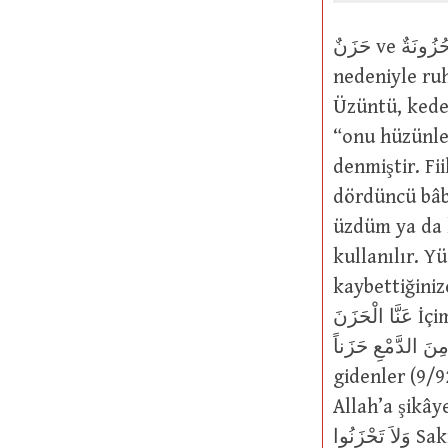
حَزَنٌ ve حُزُونَةٌ : Arazide, yerde bulunan katılık, sertlik veya üzüntü, keder
nedeniyle ruhta ortaya
Üzüntü, kede
“onu hüzünlendir
denmiştir. Fi
dördüncü bâbdan حَزِنَ-يَحْزَنُ şeklinde ve geçişli olarak
üzdüm ya da kederlendird
kullanılır. Yüce Allah şöyl
kaybettiğinize üzülmeyes
عَنَّا الْحَزَنَ İçimizdeki üzüntüyü gideren Allah’a hamd olsun (35/34); تَوَلَّوْا
َأعْيُنُهُمْ تَفِيضُ مِنَ الدَّمْعِ حَزَناً
gidenler (9/92); إِنَّمَا أشْكُو بَثِّي وَحُزْنِي إِلَى اللّهِ Ben acımı ve
Allah’a şikây
وَلاَ تَحْزَنُوا Sakın üzülmeyiniz (3/139); وَلاَ تَحْزَنْ Ve üzülme (15/88). Bunlarda