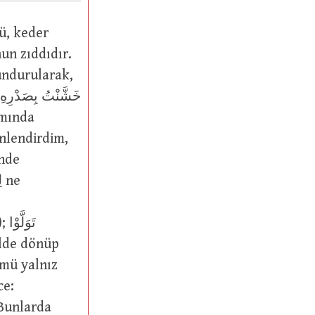
undurularak,
amında
ce: