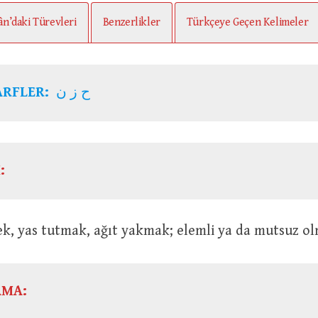
ân’daki Türevleri
Benzerlikler
Türkçeye Geçen Kelimeler
ARFLER:
ح ز ن
:
Üzülmek, yas tutmak, ağıt yakmak; elemli ya da mutsuz o
AMA: