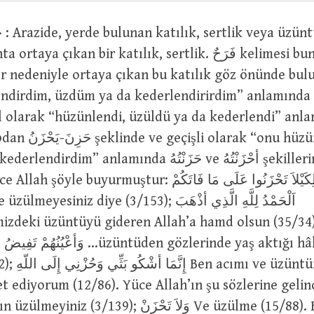
 çıkan bir katılık, sertlik. فَرَحٌ kelimesi bunun zıddıdır.
r nedeniyle ortaya çıkan bu katılık göz önünde bul
dim, üzdüm ya da kederlendirirdim” anlamında خَشَّنْتُ بِصَدْرِهِ
il olarak “hüzünlendi, üzüldü ya da kederlendi” anl
 “onu hüzünlendirdim,
im” anlamında حَزَنْتُهُ ve أحْزَنْتُهُ şekillerinde
e buyurmuştur: لِكَيْلاَ تَحْزَنُوا عَلَى مَا فَاتَكُمْ ne
iniz diye (3/153); اَلْحَمْدُ لِلَّهِ الَّذِي أذْهَبَ
و …üzüntüden gözlerinde yaş aktığı hâlde dönüp
 üzüntümü yalnız
et ediyorum (12/86). Yüce Allah’ın şu sözlerine gelin