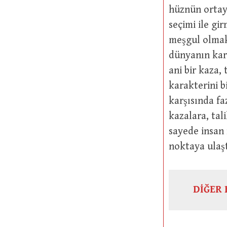
hüznün ortay
seçimi ile gi
meşgul olmak
dünyanın kar
ani bir kaza,
karakterini b
karşısında fa
kazalara, tal
sayede insan 
noktaya ulaşt
DİĞER 