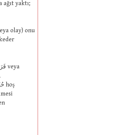
lmesi
en