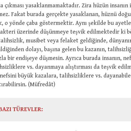
a çıkması yasaklanmamaktadır. Zira hüzün insanın i
rmez. Fakat burada gerçekte yasaklanan, hüznü doğur
, o yönde çaba göstermektir. Aynı şekilde bu ayetle
akteri üzerinde düşünmeye teşvik edilmektedir ki b
 talihsizlik, musibet veya felaket geldiğinde, dünyanı
ildiğinden dolayı, başına gelen bu kazanın, talihsizliğ
zla bir endişeye düşmesin. Ayrıca burada insanın, ne
ihsizliklere vs. dayanmaya alıştırması da teşvik edil
nefsini büyük kazalara, talihsizliklere vs. dayanabile
ırabilirsin. (Müfredât)
BAZI TÜREVLER: