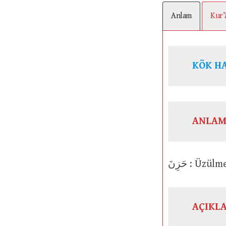
Anlam
Kur’
KÖK H
ANLAM
حَزِنَ : 
AÇIKL