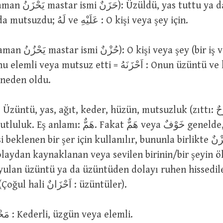
elemliydi ya da mutsuzdu; لَهُ ve عَلَيْهِ : O kişi veya şey için.
eya mutsuz etti = اَحْزَنَهُ : Onun üzüntü ve keder
 neden oldu.
klenen bir şer için kullanılır, bununla birlikte حُزْنٌ hoş
laydan kaynaklanan veya sevilen birinin/bir şeyin ö
yulan üzüntü ya da üzüntüden dolayı ruhen hissedil
çalkantıdır.) (Çoğul hali اَحْزَانٌ : üzüntüler).
حَزِينٌ ve مَحْزُونٌ : Kederli, üzgün veya elemli.