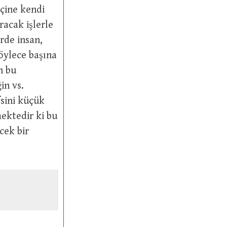
çine kendi
acak işlerle
rde insan,
öylece başına
n bu
in vs.
fsini küçük
mektedir ki bu
cek bir