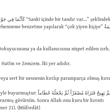
enneme benzetme yapılarak “çok yiyen kişiye” حُطَمَةٌ
دِرْعٌ حُطَمِ : Dokuyucusuna ya da kullanıcısına nispet edilen zırh.
حَطِيمٌ وَزَمْزَم : Hatîm ve Zemzem. İki yer adıdır.
 Kuru veya sert bir nesnenin kırılıp paramparça olmuş kırın
ثُمَّ يَهِيجُ فَتَرَاهُ مُصْفَرّاً ثُمَّ يَجْعَ Sonra ekin
rarmış görürsün. Sonra Allah onu kuru bir kırıntı
mer 21). (Müfredât)