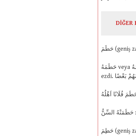
DİĞER 
حَطَمَهُ veya حَطَّمَهُ : O şeyi kırdı; o şeyi parçalara ayırdı; o kişi veya şey, o şeyi
ّ