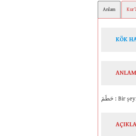
Anlam
Kur’
KÖK H
ANLAM
حَطَمَ : 
AÇIKL