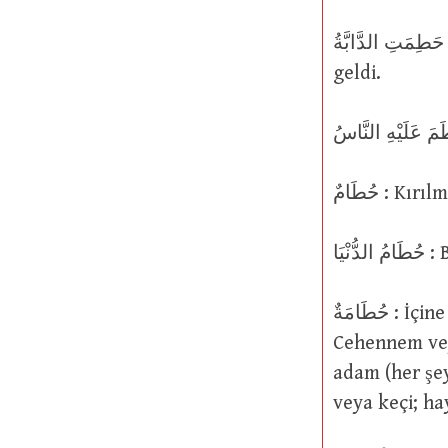
حَطِمَتِ الدَّابَّةُ : Hayvan yaşlandı ve yaşlandıkça zayıfladı ve bitkin bir hale
geldi.
حُطَامٌ 
ْيَا
حُطَامَةٌ : İçine atılan her şeyi parçalara ayıran harlı bir ateş; aynı zamanda
Cehennem veya
adam (her şe
veya keçi; h