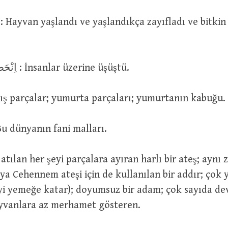
اِنْحَطَمَ عَلَيْهِ النَّاسُ : İnsanlar üzerine üşüştü.
: Kırılmış parçalar; yumurta parçaları; yumurtanın kabuğu.
حُطَامُ الدُّن : Bu dünyanın fani malları.
 Cehennem ateşi için de kullanılan bir addır; çok y
yi yemeğe katar); doyumsuz bir adam; çok sayıda de
ayvanlara az merhamet gösteren.