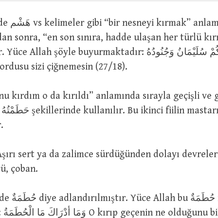
n sonra, “en son sınıra, hadde ulaşan her türlü kırm
h şöyle buyurmaktadır: لاَ يَحْطِمَنَّكُمْ سُلَيْمَانُ وَجُنُودُهُ
ordusu sizi çiğnemesin (27/18).
onu kırdım o da kırıldı” anlamında sırayla geçişli ve g
.
ü, çoban.
le ilgili şöyle
n sen?