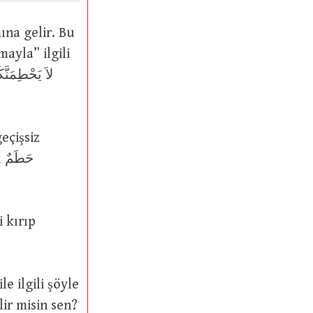
ayla” ilgili
eçişsiz