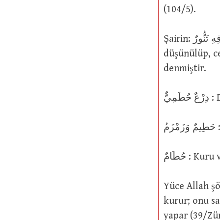
(104/5).
Şairin: كَأنَّمَا فِي جَوْفِهِ تَنُّورٌ “Sanki içinde bir tandır var…” şeklindeki sözü
düşünülüp, ceh
denmiştir.
يٌّ
ُ
حُطَامٌ :
Yüce Allah şöyle buyurmuştur: لُهُ حُطَاماً
kurur; onu sa
yapar (39/Zü