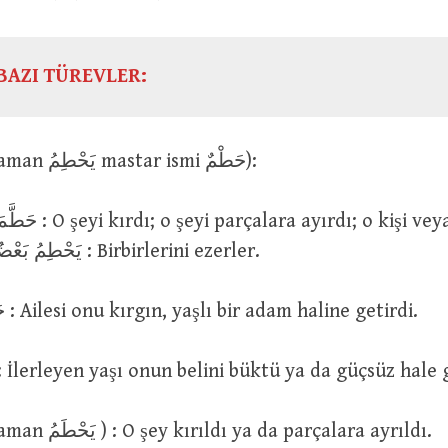
BAZI TÜREVLER:
حَطَمَ (geniş zaman يَحْطِمُ mastar ismi حَطْمٌ):
ezdi. يَحْطِمُ بَعْضُهُمْ بَعْضًا : Birbirlerini ezerler.
حَطَمَ فُلَانًا اَهْلُهُ : Ailesi onu kırgın, yaşlı bir adam haline getirdi.
حَطَمَتْهُ السِّنُ : İlerleyen yaşı onun belini büktü ya da güçsüz hale
حَطِمَ (geniş zaman يَحْطَمُ ) : O şey kırıldı ya da parçalara ayrıldı.