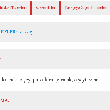
ân’daki Türevleri
Benzerlikler
Türkçeye Geçen Kelimeler
ARFLER:
ح ط م
:
Bir şeyi kırmak, o şeyi parçalara ayırmak, o şeyi ezmek.
AMA: