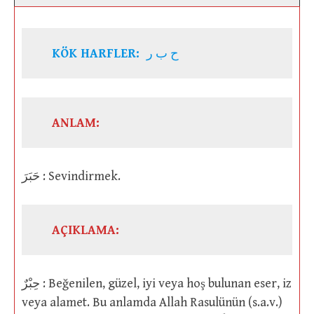
KÖK HARFLER:
ح ب ر
ANLAM:
حَبَرَ : Sevindirmek.
AÇIKLAMA:
حِبْرٌ : Beğenilen, güzel, iyi veya hoş bulunan eser, iz
veya alamet. Bu anlamda Allah Rasulünün (s.a.v.)