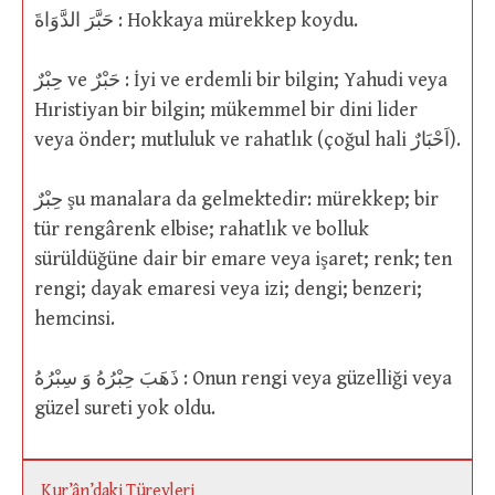
حَبَّرَ الدَّوَاةَ : Hokkaya mürekkep koydu.
حِبْرٌ ve حَبْرٌ : İyi ve erdemli bir bilgin; Yahudi veya
Hıristiyan bir bilgin; mükemmel bir dini lider
veya önder; mutluluk ve rahatlık (çoğul hali اَحْبَارٌ).
حِبْرٌ şu manalara da gelmektedir: mürekkep; bir
tür rengârenk elbise; rahatlık ve bolluk
sürüldüğüne dair bir emare veya işaret; renk; ten
rengi; dayak emaresi veya izi; dengi; benzeri;
hemcinsi.
ذَهَبَ حِبْرُهُ وَ سِبْرُهُ : Onun rengi veya güzelliği veya
güzel sureti yok oldu.
Kur’ân’daki Türevleri