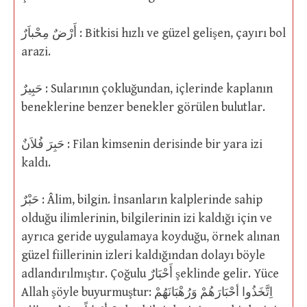
أَرْضٌ مِحْباَرٌ : Bitkisi hızlı ve güzel gelişen, çayırı bol
arazi.
حَبِيرٌ : Sularının çokluğundan, içlerinde kaplanın
beneklerine benzer benekler görülen bulutlar.
حَبِرَ فُلاَنٌ : Filan kimsenin derisinde bir yara izi
kaldı.
حَبْرٌ : Âlim, bilgin. İnsanların kalplerinde sahip
olduğu ilimlerinin, bilgilerinin izi kaldığı için ve
ayrıca geride uygulamaya koyduğu, örnek alınan
güzel fiillerinin izleri kaldığından dolayı böyle
adlandırılmıştır. Çoğulu أَحْبَارٌ şeklinde gelir. Yüce
Allah şöyle buyurmuştur: اِتَّخَذُوا أحْبَارَهُمْ وَرُهْبَانَهُمْ