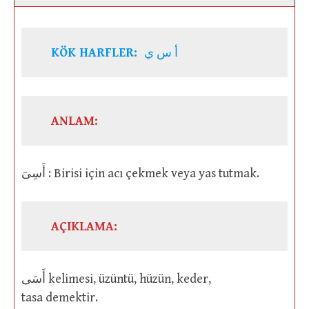
KÖK HARFLER:
أ س ي
ANLAM:
أَسِىَ : Birisi için acı çekmek veya yas tutmak.
AÇIKLAMA:
أَسَى kelimesi, üzüntü, hüzün, keder,
tasa demektir.