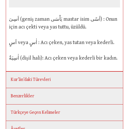
اَسِىَ (geniş zaman يَاْسَى mastar isim اَسًى) : Onun
için acı çekti veya yas tuttu, üzüldü.
اَسٍ veya اٰسٍ : Acı çeken, yas tutan veya kederli.
اٰسِيَةٌ (dişil hali): Acı çeken veya kederli bir kadın.
Kur’ân’daki Türevleri
Benzerlikler
Türkçeye Geçen Kelimeler
Âyetler