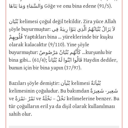
وَالسَّمَاءِ وَمَا بَنَاهَا Göğe ve onu bina edene (91/5).
بُنْيَان kelimesi çoğul değil tekildir. Zira yüce Allah
şöyle buyurmuştur: لاَ يَزَالُ بُنْيَانُهُمُ الَّذِي بَنَوْا رِيبَةً فِي
قُلُوبِهِمْ Yaptıkları bina … yüreklerinde bir kuşku
olarak kalacaktır (9/110). Yine şöyle
buyurmuştur: كَأَنَّهُم بُنْيَانٌ مَرْصُوصٌ …kurşunlu bir
bina gibi… (61/4); قَالُوا ابْنُوا لَهُ بُنْيَاناً Haydin dediler,
bunun için bir bina yapın (37/97).
Bazıları şöyle demiştir: بُنْياَن kelimesi بُنْياَنَةٌ
kelimesinin çoğuludur. Bu bakımdan شَعِير- شَعِيرَةٌ
ve تَمْرٌ -تَمْرَةٌ ve نَخْلٌ – نَخْلَةٌ kelimelerine benzer. Bu
tür çoğulların eril ya da dişil olarak kullanılması
sahih olur.