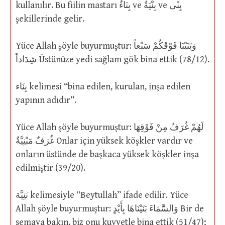
kullanılır. Bu fiilin mastarı بِنَاءٌ ve بِنْيَةٌ ve بِنًى
şekillerinde gelir.
Yüce Allah şöyle buyurmuştur: وَبَنَيْنَا فَوْقَكُمْ سَبْعاً
شِدَاداً Üstünüze yedi sağlam gök bina ettik (78/12).
بِنَاء kelimesi “bina edilen, kurulan, inşa edilen
yapının adıdır”.
Yüce Allah şöyle buyurmuştur: لَهُمْ غُرَفٌ مِنْ فَوْقِهَا
غُرَفٌ مَبْنِيَّةٌ Onlar için yüksek köşkler vardır ve
onların üstünde de başkaca yüksek köşkler inşa
edilmiştir (39/20).
بَنِيَّة kelimesiyle “Beytullah” ifade edilir. Yüce
Allah şöyle buyurmuştur: وَالسَّمَاءَ بَنَيْنَاهَا بِأَيْدٍ Bir de
semaya bakın, biz onu kuvvetle bina ettik (51/47);