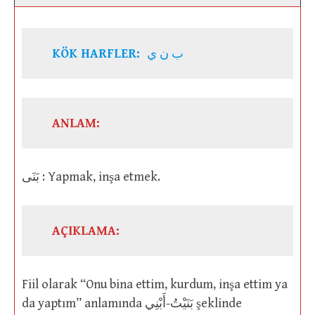
KÖK HARFLER:
ب ن ي
ANLAM:
بَنَى : Yapmak, inşa etmek.
AÇIKLAMA:
Fiil olarak “Onu bina ettim, kurdum, inşa ettim ya
da yaptım” anlamında بَنَيْتُ-أَبْنِي şeklinde