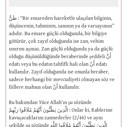
ظَنٌّ : “Bir emareden hareketle ulaşılan bilginin,
düşüncenin, tahminin, sanının ya da varsayımın”
adıdır. Bu emare güçlü olduğunda, bir bilgiye
götürür, çok zayıf olduğunda ise zan, vehim
sınırını aşmaz. Zan güçlü olduğunda ya da güçlü
olduğu düşünüldüğünde beraberinde şeddeli أَنَّ
edatı veya bu edatın tahfifli hali olan أَنْ edatı
kullanılır. Zayıf olduğunda ise onunla beraber,
sadece herhangi bir mevcudiyeti olmayan söz ve
fiillere mahsus olan أَنْ kullanılır.
Bu bakımdan Yüce Allah’ın şu sözünde
الَّذِينَ يَظُنُّونَ أَنَّهُمْ مُلَاقُوا رَبِّهِمْ : Onlar ki, Rablerine
kavuşacaklarını zannederler (2/46) ve aynı
şekilde şu sözünde الَّذِينَ يَظُنُّونَ أَنَّهُمْ مُلَاقُوا اللَّهِ