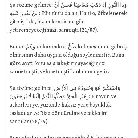
Şu sözüne gelince: وَذَا النُّونِ إِذْ ذَهَبَ مُغَاضِبًا فَظَنَّ أَنْ
لَنْ نَقْدِرَ عَلَيْهِ : Zünnûn’u da an. Hani o, öfkelenerek
gitmişti de, bizim kendisine güç
yetiremeyeceğimizi, sanmıştı (21/87).
Bunun وَهْمٌ anlamındaki ظَنٌّ kelimesinden gelmiş
olmasının daha uygun olduğu söylenmiştir. Buna
göre ayet “onu asla sıkıştırmayacağımızı
zannetmişti, vehmetmişti” anlamına gelir.
Şu sözüne gelince: وَاسْتَكْبَرَ هُوَ وَجُنُودُهُ فِي الْأَرْضِ
بِغَيْرِ الْحَقِّ وَظَنُّوا أَنَّهُمْ إِلَيْنَا لَا يُرْجَعُونَ : Firavun ve
askerleri yeryüzünde haksız yere büyüklük
tasladılar ve Bize döndürülmeyeceklerini
sandılar (28/39).