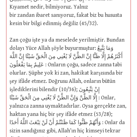
Kıyamet nedir, bilmiyoruz. Yalnız
bir zandan ibaret sanıyoruz, fakat biz bu hususta
kesin bir bilgi edinmiş değiliz (45/32).
Zan çoğu işte ya da meselede yerilmiştir. Bundan
dolayı Yüce Allah şöyle buyurmuştur: وَمَا يَتَّبِعُ
أَكْثَرُهُمْ إِلَّا ظَنًّا إِنَّ الظَّنَّ لَا يُغْنِي مِنَ الْحَقِّ شَيْئًا إِنَّ اللَّهَ
عَلِيمٌ بِمَا يَفْعَلُونَ : Onların çoğu, sadece zanna tabi
olurlar. Şüphe yok ki zan, hakikat karşısında bir
şey ifâde etmez. Doğrusu Allah, onların bütün
işlediklerini bilendir (10/36); إِنْ يَتَّبِعُونَ
إِلَّا الظَّنَّ وَإِنَّ الظَّنَّ لَا يُغْنِي مِنَ الْحَقِّ شَيْئًا : Onlar,
yalnızca zanna uymaktadırlar. Oysa gerçekte zan,
haktan yana hiç bir şey ifâde etmez (53/28);
وَأَنَّهُمْ ظَنُّوا كَمَا ظَنَنْتُمْ أَنْ لَنْ يَبْعَثَ اللَّهُ أَحَدًا : Onlar da
sizin sandığınız gibi, Allah’ın hiç kimseyi tekrar