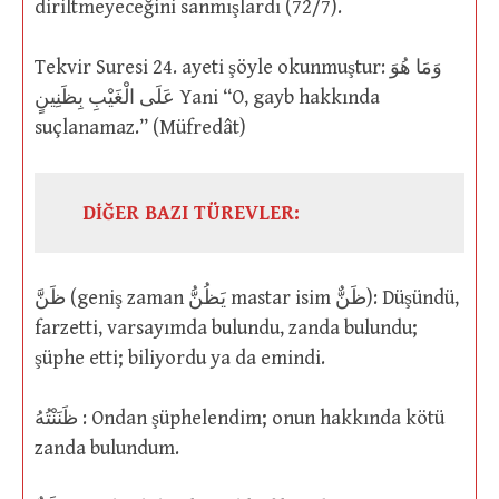
diriltmeyeceğini sanmışlardı (72/7).
Tekvir Suresi 24. ayeti şöyle okunmuştur: وَمَا هُوَ
عَلَى الْغَيْبِ بِظَنِينٍ Yani “O, gayb hakkında
suçlanamaz.” (Müfredât)
DİĞER BAZI TÜREVLER:
ظَنَّ (geniş zaman يَظُنُّ mastar isim ظَنٌّ): Düşündü,
farzetti, varsayımda bulundu, zanda bulundu;
şüphe etti; biliyordu ya da emindi.
ظَنَنْتُهُ : Ondan şüphelendim; onun hakkında kötü
zanda bulundum.