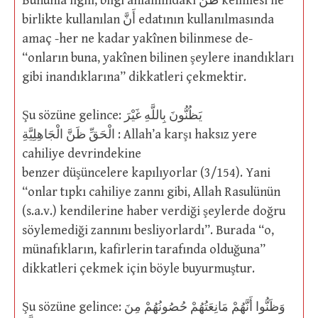
Bununla ilgili, bilgi anlamındaki ظَنٌّ kelimesi ile
birlikte kullanılan أَنَّ edatının kullanılmasında
amaç -her ne kadar yakînen bilinmese de-
“onların buna, yakînen bilinen şeylere inandıkları
gibi inandıklarına” dikkatleri çekmektir.
Şu sözüne gelince: يَظُنُّونَ بِاللَّهِ غَيْرَ
الْحَقِّ ظَنَّ الْجَاهِلِيَّةِ : Allah’a karşı haksız yere
cahiliye devrindekine
benzer düşüncelere kapılıyorlar (3/154). Yani
“onlar tıpkı cahiliye zannı gibi, Allah Rasulünün
(s.a.v.) kendilerine haber verdiği şeylerde doğru
söylemediği zannını besliyorlardı”. Burada “o,
münafıkların, kafirlerin tarafında olduğuna”
dikkatleri çekmek için böyle buyurmuştur.
Şu sözüne gelince: وَظَنُّوا أَنَّهُمْ مَانِعَتُهُمْ حُصُونُهُمْ مِنَ