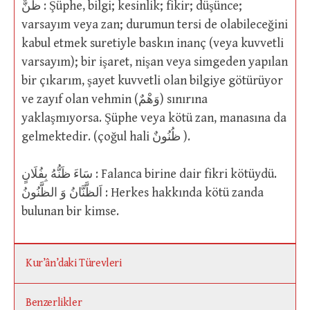
ظَنٌّ : Şüphe, bilgi; kesinlik; fikir; düşünce;
varsayım veya zan; durumun tersi de olabileceğini
kabul etmek suretiyle baskın inanç (veya kuvvetli
varsayım); bir işaret, nişan veya simgeden yapılan
bir çıkarım, şayet kuvvetli olan bilgiye götürüyor
ve zayıf olan vehmin (وَهْمٌ) sınırına
yaklaşmıyorsa. Şüphe veya kötü zan, manasına da
gelmektedir. (çoğul hali ظُنُونٌ ).
سَاءَ ظَنُّهُ بِفُلَانٍ : Falanca birine dair fikri kötüydü.
اَلظَّنَّانُ وَ الظَّنُونُ : Herkes hakkında kötü zanda
bulunan bir kimse.
Kur’ân’daki Türevleri
Benzerlikler