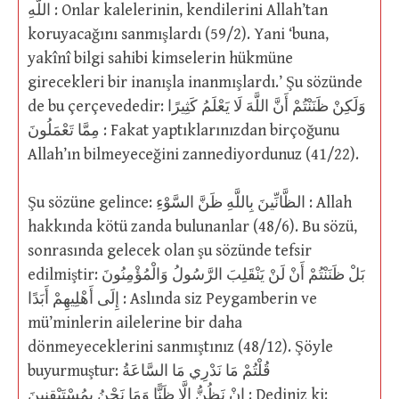
اللَّهِ : Onlar kalelerinin, kendilerini Allah’tan
koruyacağını sanmışlardı (59/2). Yani ‘buna,
yakînî bilgi sahibi kimselerin hükmüne
girecekleri bir inanışla inanmışlardı.’ Şu sözünde
de bu çerçevededir: وَلَكِنْ ظَنَنْتُمْ أَنَّ اللَّهَ لَا يَعْلَمُ كَثِيرًا
مِمَّا تَعْمَلُونَ : Fakat yaptıklarınızdan birçoğunu
Allah’ın bilmeyeceğini zannediyordunuz (41/22).
Şu sözüne gelince: الظَّانِّينَ بِاللَّهِ ظَنَّ السَّوْءِ : Allah
hakkında kötü zanda bulunanlar (48/6). Bu sözü,
sonrasında gelecek olan şu sözünde tefsir
edilmiştir: بَلْ ظَنَنْتُمْ أَنْ لَنْ يَنْقَلِبَ الرَّسُولُ وَالْمُؤْمِنُونَ
إِلَى أَهْلِيهِمْ أَبَدًا : Aslında siz Peygamberin ve
mü’minlerin ailelerine bir daha
dönmeyeceklerini sanmıştınız (48/12). Şöyle
buyurmuştur: قُلْتُمْ مَا نَدْرِي مَا السَّاعَةُ
إِنْ نَظُنُّ إِلَّا ظَنًّا وَمَا نَحْنُ بِمُسْتَيْقِنِينَ : Dediniz ki: