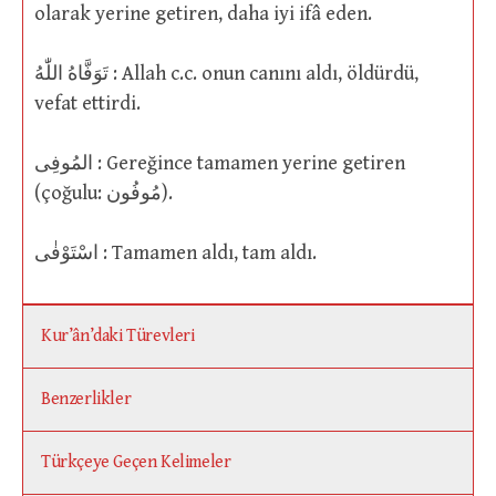
olarak yerine getiren, daha iyi ifâ eden.
تَوَفَّاهُ اللّٰهُ : Allah c.c. onun canını aldı, öldürdü,
vefat ettirdi.
المُوفِى : Gereğince tamamen yerine getiren
(çoğulu: مُوفُون).
اسْتَوْفٰى : Tamamen aldı, tam aldı.
Kur’ân’daki Türevleri
Benzerlikler
Türkçeye Geçen Kelimeler