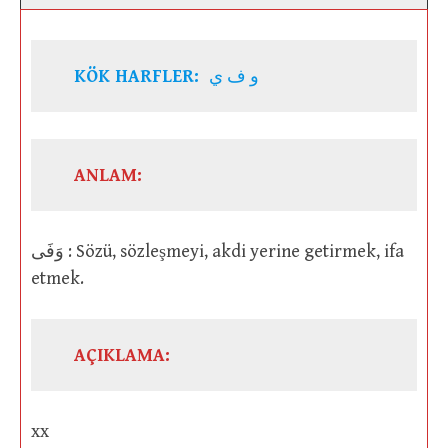
KÖK HARFLER:
و ف ي
ANLAM:
وَفَى : Sözü, sözleşmeyi, akdi yerine getirmek, ifa
etmek.
AÇIKLAMA:
xx