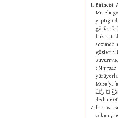
Birincisi:
Mesela gö
yaptığınd
görüntüsü
hakikati 
sözünde bu çerçevededir: ُوهُمْ
gözlerini 
buyurmuştur: ُمْ يُخَيَّلُ إِلَيْهِ مِن سِحْرِهِمْ أَنَّهَا تَسْعَى
: Sihirbaz
yürüyorla
Musa’yı (a.s.) سَاحِرٌ (sihirbaz) olarak adlandırıp şöyle dem
ُّهَا السَّاحِرُ ادْعُ لَنَا رَبَّكَ
dediler (
İkincisi: 
çekmeyi isteme. Mesela: ّلُ عَلَى كُلِّ