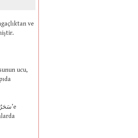
nlamında اِنْتَفَخَ سَحْرُهُ denmiştir.