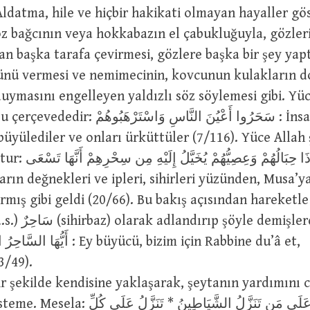
 Aldatma, hile ve hiçbir hakikati olmayan hayaller g
z bağcının veya hokkabazın el çabukluğuyla, gözleri
an başka tarafa çevirmesi, gözlere başka bir şey yapt
nü vermesi ve nemimecinin, kovcunun kulakların d
duymasını engelleyen yaldızlı söz söylemesi gibi. Yüc
سَحَرُوا أَعْيُنَ النَّاسِ وَاسْتَرْهَب : İnsanların
büyülediler ve onları ürküttüler (7/116). Yüce Allah
فَإِذَا حِبَالُهُمْ وَعِصِيُّه
ların değnekleri ve ipleri, sihirleri yüzünden, Musa’y
rmış gibi geldi (20/66). Bu bakış açısından hareketle
işlerdir: وَقَالُوا يَا
أَي : Ey büyücü, bizim için Rabbine du’â et,
43/49).
Bir şekilde kendisine yaklaşarak, şeytanın yardımını 
هَلْ أُنَبِّئُكُمْ عَلَى مَن تَنَزَّلُ الشَّيَاطِينُ * تَنَزَ