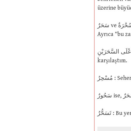
üzerine büyü
سَحَرٌ ve سُحْرَةٌ : Gecenin sonundaki karanlığın günün ilk ışıklarıyla karışması.
Ayrıca “bu za
لَقِيتُهُ بِأَعْلَى السَّحَرَيْنِ : Onunla سَحَرٌ yani s
karşılaştım.
مُسْحِرٌ 
تَسَحُّرٌ