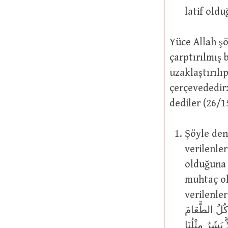
Yüce Allah şöyle buyurmuştur: رُونَ
çarptırılmış 
uzaklaştırılı
çerçevededir: قَالُوا إِنَّمَا أَنْتَ مِنَ الْمُسَحَّرِينَ : “Sen, iyice büyülenmişlerde
dediler (26/1
Şöyle denmiştir: Buradaki ِينَ
verilenle
olduğuna 
muhtaç old
verilenlerden
الرَّسُولِ يَأْكُلُ الطَّعَامَ : “Nasıl olur
أَنْتَ إِلاَّ بَشَرٌ مِثْلُنَا : Sen de bizim gibi bir 