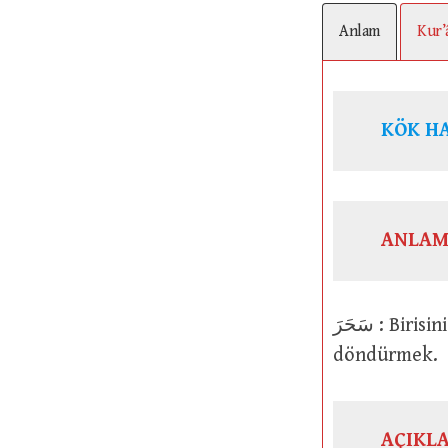
Anlam
Kur’
KÖK H
ANLAM
سَحَرَ : Birisini kalbinden vurmak ya da yaralamak. Birisini usulünden, yolundan
döndürmek.
AÇIKL