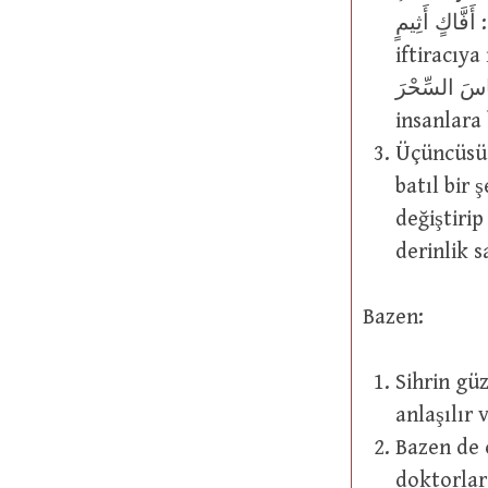
أَفَّاكٍ أَثِيمٍ : Şeytanların kime indiğini size bildireyim mi? Onlar her günâhkar
iftiracıya in
َلِّمُونَ النَّاسَ السِّحْرَ
insanlara
Üçüncüsü:
batıl bir 
değiştirip
derinlik s
Bazen:
Sihrin güzelliği düşü
anlaşılır 
Bazen de 
doktorlar اَلطَّبِيعَةُ سَاحِرَةٌ (tabiat büyüleyicidir) demişlerdir. Etkisi inc