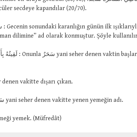
cüler secdeye kapandılar (20/70).
man dilimine” ad olarak konmuştur. Şöyle kullanılır
eher denen vaktin başlarında
: Seher denen vakitte dışarı çıkan.
سَحُورٌ ise, سَحَرٌ yani seher denen vakitte yenen yemeğin adı.
 : Bu yemeği yemek. (Müfredât)