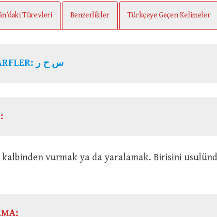
ân’daki Türevleri
Benzerlikler
Türkçeye Geçen Kelimeler
ARFLER:
س ح ر
:
AMA: