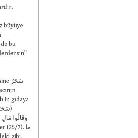
andırmışlardır.
n
 de bu
acının
h’in gıdaya