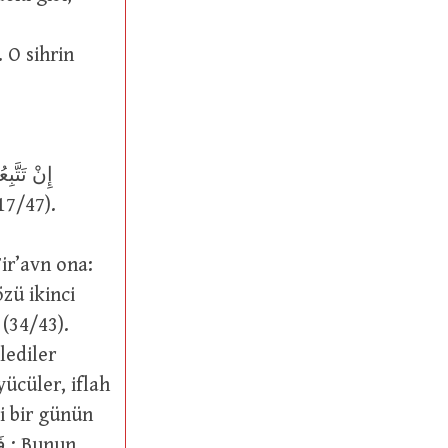
 O sihrin
(17/47).
zü ikinci