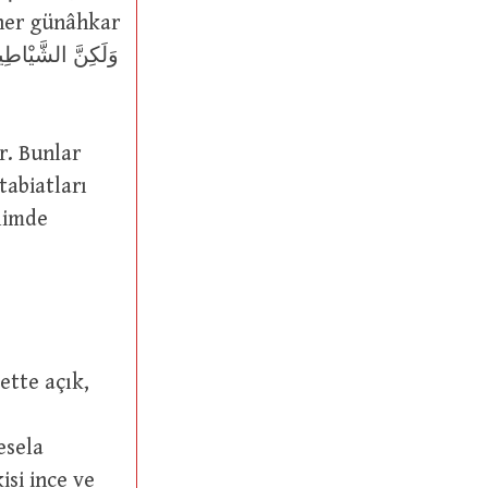
r. Bunlar
 tabiatları
İlimde
esela