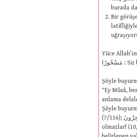
burada da
Bir görüşe
latifliğiy
uğraşıyor
Yüce Allah’ın şu sözü
حُورًا
Şöyle buyurmuştur: َونُ إِنِّي لاَظُنُّكَ يَا مُوسَى مَسْحُورًا
“Ey Mûsâ, ben
anlama delalet eder: إِنْ هَذَا إِلاَّ سِحْرٌ مُبِينٌ 
Şöyle buyurmuştur: وَجَاءوا بِسِحْرٍ عَظِيمٍ : …ve 
(7/116); أَسِحْرٌ هَذَا وَلاَ يُفْلِحُ السَّاحِرُونَ : Büyü müdür bu? Halbuki büyücüler, iflah
olmazlar! (10/77); فَجُمِعَ السَّحَرَةُ لِمِيقَاتِ يَوْمٍ مَعْلُومٍ :
belirlenen vaktinde bir a