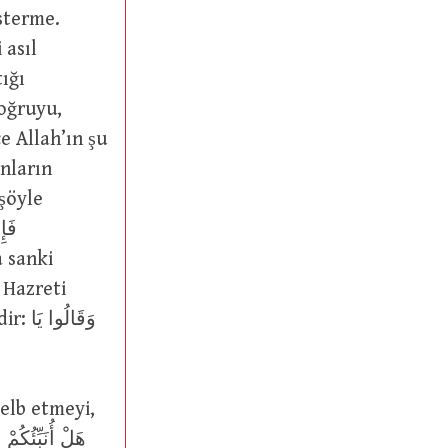
österme.
 asıl
ığı
oğruyu,
e Allah’ın şu
 şöyle
a sanki
 Hazreti
celb etmeyi,