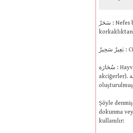
سَحَرٌ : Nefes borusunun ucu. Akciğerler. Korkak biriyle ilgili “utangaçlıktan ve
سُحَارَة : Hayvan boğazlandığında sökülüp atılan سَحَرٌ (nefes borusunun ucu,
akciğerler). نُفَايَة (arık) ve سُقَاطَة (döküntü) kelimeleri ile aynı yapıda
oluşturulmuş
Şöyle denmiştir: سِحْرٌ kelimesi buradan türetilmiştir ki t
dokunma veya vurma” anla
kullanılır: