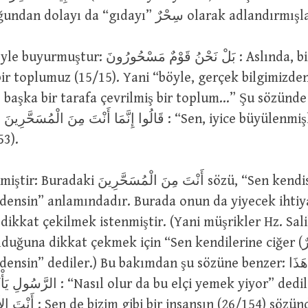
latif olduğundan dolayı da “gıdayı” سِحْرٌ olarak adl
بَلْ نَحْنُ قَوْمٌ مَسْحُو : Aslında, biz büyüye
bir toplumuz (15/15). Yani “böyle, gerçek bilgimizde
p başka bir tarafa çevrilmiş bir toplum…” Şu sözünde
nsin”
53).
أَنْتَ مِنَ الْمُسَحَّر sözü, “Sen kendisine سَحَرٌ
rdensin” anlamındadır. Burada onun da yiyecek ihtiy
dikkat çekilmek istenmiştir. (Yani müşrikler Hz. Sali
uğuna dikkat çekmek için “Sen kendilerine ciğer (سَحَرٌ)
sin” dediler.) Bu bakımdan şu sözüne benzer: وَقَالُوا مَالِ هَذَا
 da bu elçi yemek yiyor” dediler (25/7). مَا
insansın (26/154) sözündeki gibi,