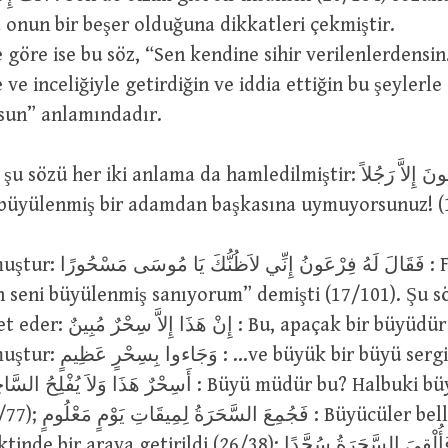
 onun bir beşer olduğuna dikkatleri çekmiştir.
 göre ise bu söz, “Sen kendine sihir verilenlerdensin.
le ve inceliğiyle getirdiğin ve iddia ettiğin bu şeylerle
sun” anlamındadır.
 her iki anlama da hamledilmiştir: إِنْ تَتَّبِعُونَ إِلاَّ رَجُلاً
مَسْ : Siz büyülenmiş bir adamdan başkasına uymuyorsunuz! 
فَقَالَ لَهُ فِرْع : Fir’avn ona:
 seni büyülenmiş sanıyorum” demişti (17/101). Şu sö
: Bu, apaçak bir büyüdür (34/43).
büyük bir büyü sergilediler
 Büyücüler belli bir günün
raya getirildi (26/38); فَأُلْقِيَ السَّحَرَةُ سُجَّدًا : Bunun