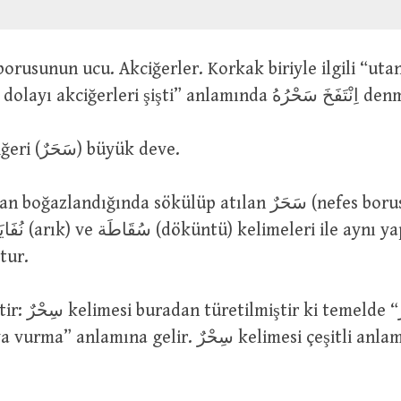
korkaklıktan dolayı akciğerleri şişti” a
بَعِيرٌ سَحِيرٌ : Ciğeri (سَحَرٌ) büyük deve.
tur.
emelde “سَحَرٌ’e
mına gelir. سِحْرٌ kelimesi çeşitli anlamlarda