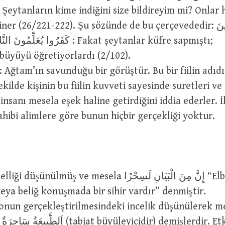
er (26/221-222). Şu sözünde de bu çerçevededir: وَلَكِنَّ الشَّيْاطِينَ
كَفَرُوا يُع : Fakat şeytanlar küfre sapmıştı;
 büyüyü öğretiyorlardı (2/102).
 Ağtam’ın savunduğu bir görüştür. Bu bir fiilin adıdı
şekilde kişinin bu fiilin kuvveti sayesinde suretleri ve
 insanı mesela eşek haline getirdiğini iddia ederler. 
ahibi alimlere göre bunun hiçbir gerçekliği yoktur.
nülmüş ve mesela إِنَّ مِنَ الْبَيَانِ لَسِحْرًا “Elbette açık,
veya beliğ konuşmada bir sihir vardır” denmiştir.
onun gerçekleştirilmesindeki incelik düşünülerek m
e ve