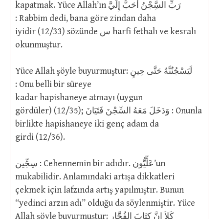
kapatmak. Yüce Allah’ın رَبِّ السَِّجْنُ أَحَبُّ إِلَيَّ
: Rabbim dedi, bana göre zindan daha
iyidir (12/33) sözünde س harfi fethalı ve kesralı
okunmuştur.
Yüce Allah şöyle buyurmuştur: لَيَسْجُنُنَّهُ حَتَّى حِينٍ
: Onu belli bir süreye
kadar hapishaneye atmayı (uygun
gördüler) (12/35); وَدَخَلَ مَعَهُ السِّجْنَ فَتَيَانَ : Onunla
birlikte hapishaneye iki genç adam da
girdi (12/36).
سِجِّين : Cehennemin bir adıdır. عَلِّيُّون’un
mukabilidir. Anlamındaki artışa dikkatleri
çekmek için lafzında artış yapılmıştır. Bunun
“yedinci arzın adı” olduğu da söylenmiştir. Yüce
Allah şöyle buyurmuştur: كَلاَ إِنَّ كِتَابَ الفُجَّارِ