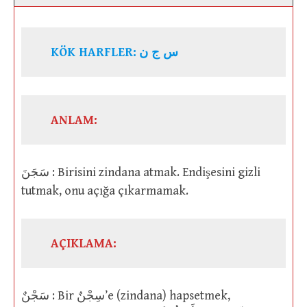
KÖK HARFLER:
س ج ن
ANLAM:
سَجَنَ : Birisini zindana atmak. Endişesini gizli
tutmak, onu açığa çıkarmamak.
AÇIKLAMA:
سَجْنٌ : Bir سِجْنٌ’e (zindana) hapsetmek,