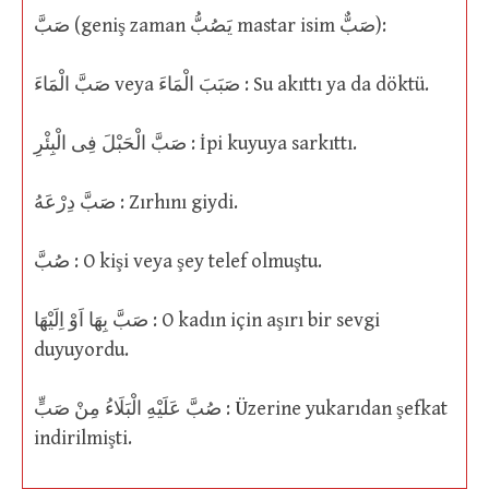
صَبَّ (geniş zaman يَصُبُّ mastar isim صَبٌّ):
صَبَّ الْمَاءَ veya صَبَبَ الْمَاءَ : Su akıttı ya da döktü.
صَبَّ الْحَبْلَ فِى الْبِئْرِ : İpi kuyuya sarkıttı.
صَبَّ دِرْعَهُ : Zırhını giydi.
صُبَّ : O kişi veya şey telef olmuştu.
صَبَّ بِهَا اَوْ اِلَيْهَا : O kadın için aşırı bir sevgi
duyuyordu.
صُبَّ عَلَيْهِ الْبَلَاءُ مِنْ صَبٍّ : Üzerine yukarıdan şefkat
indirilmişti.