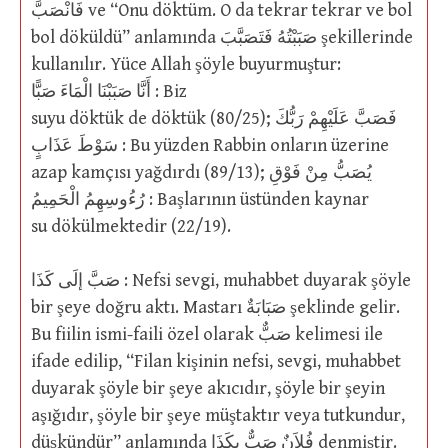
فَانْصَبَّ ve “Onu döktüm. O da tekrar tekrar ve bol
bol döküldü” anlamında صَبَبْتُهُ فَتَصَبَّبَ şekillerinde
kullanılır. Yüce Allah şöyle buyurmuştur:
أَنَّا صَبَبْنَا الْمَاءَ صَبًّا : Biz
suyu döktük de döktük (80/25); فَصَبَّ عَلَيْهِمْ رَبُّكَ
سَوْطَ عَذَابٍ : Bu yüzden Rabbin onların üzerine
azap kamçısı yağdırdı (89/13); يُصَبُّ مِنْ فَوْقِ
رُءُوسِهِمُ الْحَمِيمُ : Başlarının üstünden kaynar
su dökülmektedir (22/19).
صَبَّ إلَى كَذَا : Nefsi sevgi, muhabbet duyarak şöyle
bir şeye doğru aktı. Mastarı صَبَابَةٌ şeklinde gelir.
Bu fiilin ismi-faili özel olarak صَبٌّ kelimesi ile
ifade edilip, “Filan kişinin nefsi, sevgi, muhabbet
duyarak şöyle bir şeye akıcıdır, şöyle bir şeyin
aşığıdır, şöyle bir şeye müştaktır veya tutkundur,
düşkündür” anlamında فُلاَنٌ صَبٌّ بِكَذَا denmiştir.