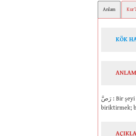
Anlam
Kur’
KÖK H
ANLAM
رَصَّ : Bir şeyi sıkıştırmak, pres yapmak; bir şeyi yere çakmak; yığmak,
biriktirmek; 
AÇIKL