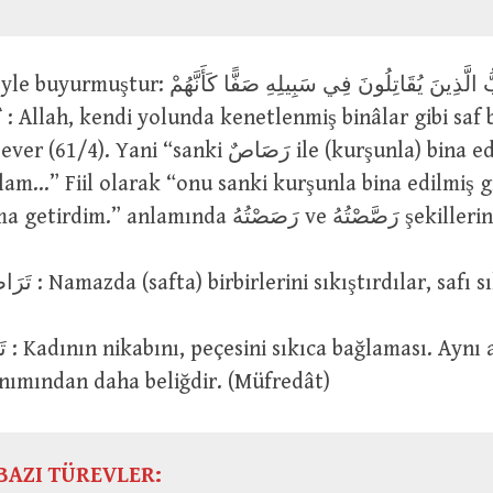
إِنَّ اللَّهَ يُحِبُّ الَّذِينَ يُقَاتِلُونَ فِي سَبِيلِهِ صَف
ak
ani “sanki رَصَاصٌ ile (kurşunla) bina edilmiş gibi
am…” Fiil olarak “onu sanki kurşunla bina edilmiş 
sağlam duruma getirdim.” anlamında ُ
تَرَاصُّوا فِي الصَّلاَةِ : Namazda (safta) birbirlerini sıkıştırdılar, sa
mdaki
تَ kullanımından daha beliğdir. (Müfredât)
BAZI TÜREVLER: