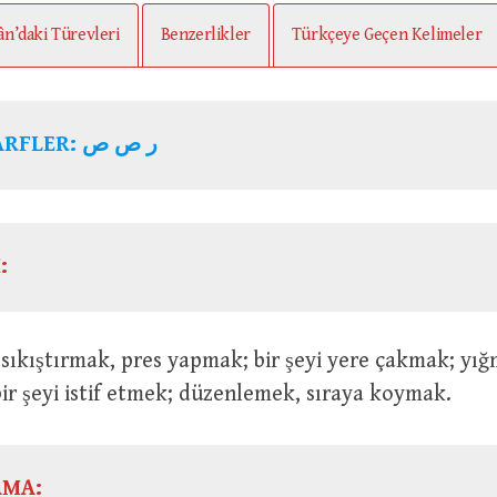
ân’daki Türevleri
Benzerlikler
Türkçeye Geçen Kelimeler
ARFLER:
ر ص ص
:
bir şeyi istif etmek; düzenlemek, sıraya koymak.
AMA: