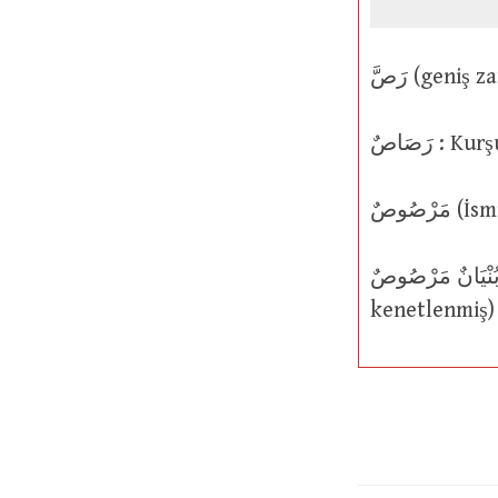
رَصَاصٌ :
ْصُوصٌ
بُنْيَانٌ مَرْصُوصٌ : Malzemeleri birbirine bitiştirilmiş (aksamı birbiri
kenetlenmiş) 