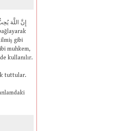
gibi muhkem,
رَصَصْتُه ve رَصَّصْتُهُ şekillerinde kullanılır.
fı sık tuttular.