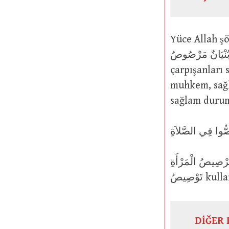
Yüce Allah şöyle buyurmuştur: ًّا كَأَنَّهُمْ
بُنْيَانٌ مَرْصُوصٌ : Allah, kendi yolunda kenetlenmiş binâlar gibi saf bağlayar
çarpışanları sever (61/4). Y
muhkem, sağl
تَرْصِيصُ الْمَرْأَةِ : Kadının nikabını, peçesini sıkıca bağlaması. Aynı anla
وْصِيصٌ
DİĞER 