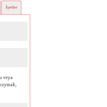
Âyetler
ıkoymak,