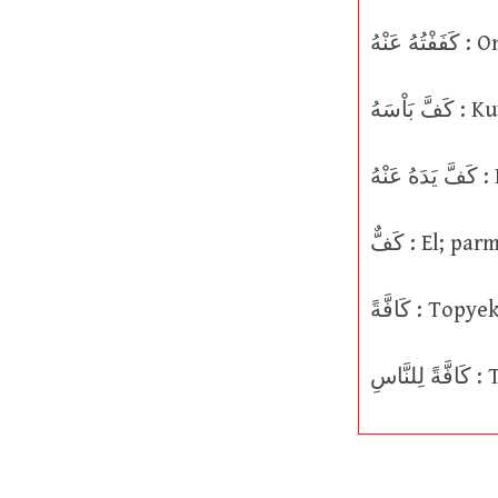
َنْهُ
اْسَهُ
ْهُ
كَفٌّ : El; 
كَافَّةً : T
َّاسِ