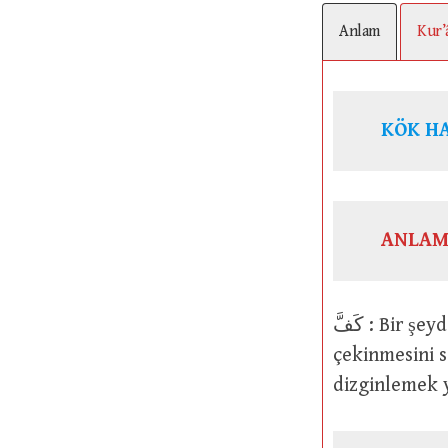
Anlam
Kur’
ANLAM
كَفَّ : Bir şeyden kaçınmak ya da çekinmek. Bir şeyden kaçınmasını veya
çekinmesini 
dizginlemek 