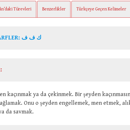
ân’daki Türevleri
Benzerlikler
Türkçeye Geçen Kelimeler
KÖK HARFLER: ك ف ف
:
sağlamak. Onu o şeyden engellemek, men etmek, al
ya da savmak.