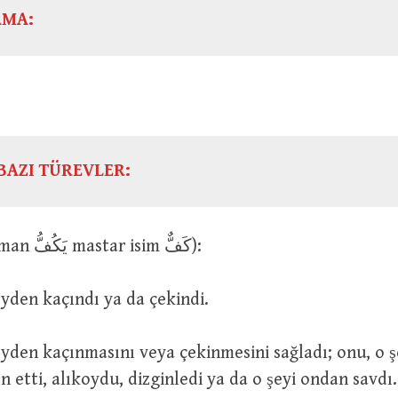
AMA:
BAZI TÜREVLER:
كَفَّ (geniş zaman يَكُفُّ mastar isim كَفٌّ):
كَفَ : O şeyden kaçındı ya da çekindi.
n etti, alıkoydu, dizginledi ya da o şeyi ondan savdı.