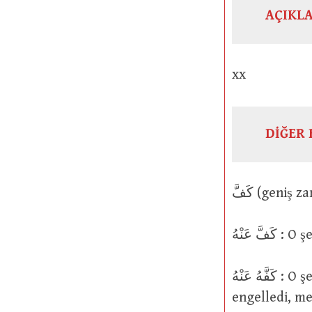
AÇIKL
xx
DİĞER 
ّ عَنْهُ
كَفَّهُ عَنْهُ : O şeyden kaçınmasını veya çekinmesini sağladı; onu, o şeyden
engelledi, me