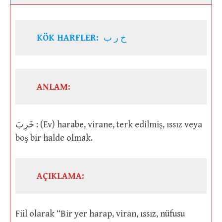
KÖK HARFLER:
خ ر ب
ANLAM:
خَرِبَ : (Ev) harabe, virane, terk edilmiş, ıssız veya
boş bir halde olmak.
AÇIKLAMA:
Fiil olarak “Bir yer harap, viran, ıssız, nüfusu