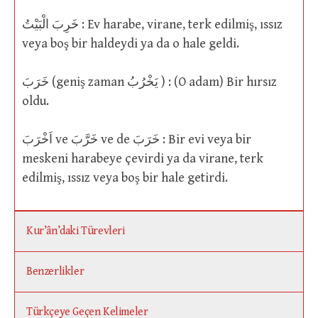
خَرِبَ الْبَيْتُ : Ev harabe, virane, terk edilmiş, ıssız
veya boş bir haldeydi ya da o hale geldi.
خَرَبَ (geniş zaman يَخْرُبُ ) : (O adam) Bir hırsız
oldu.
اَخْرَبَ ve خَرَّبَ ve de خَرَبَ : Bir evi veya bir
meskeni harabeye çevirdi ya da virane, terk
edilmiş, ıssız veya boş bir hale getirdi.
Kur’ân’daki Türevleri
Benzerlikler
Türkçeye Geçen Kelimeler