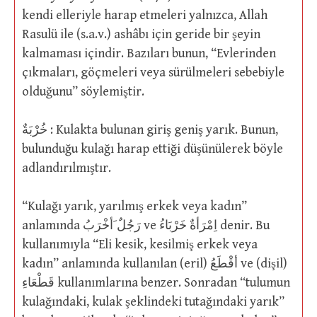
kendi elleriyle harap etmeleri yalnızca, Allah
Rasulü ile (s.a.v.) ashâbı için geride bir şeyin
kalmaması içindir. Bazıları bunun, “Evlerinden
çıkmaları, göçmeleri veya sürülmeleri sebebiyle
olduğunu” söylemiştir.
خُرْبَةٌ : Kulakta bulunan giriş geniş yarık. Bunun,
bulunduğu kulağı harap ettiği düşünülerek böyle
adlandırılmıştır.
“Kulağı yarık, yarılmış erkek veya kadın”
anlamında رَجُلٌ َأخْرَبُ ve اِمْرَأةٌ خَرْبَاءُ denir. Bu
kullanımıyla “Eli kesik, kesilmiş erkek veya
kadın” anlamında kullanılan (eril) أقْطَعُ ve (dişil)
قَطْعَاءِ kullanımlarına benzer. Sonradan “tulumun
kulağındaki, kulak şeklindeki tutağındaki yarık”