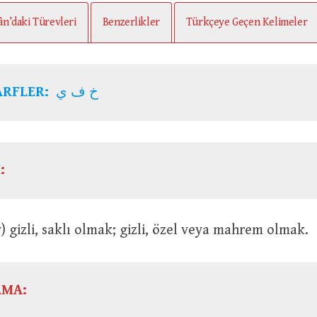
ân’daki Türevleri
Benzerlikler
Türkçeye Geçen Kelimeler
ARFLER:
خ ف ي
:
Bir şey) gizli, saklı olmak; gizli, özel veya mahrem olmak.
AMA: