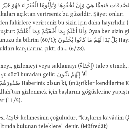
إِنْ تُ
n fakirlere verirseniz bu sizin için daha hayırlıdır 
وَ Oysa ben sizin gizlediğinizi de
1); بَلْ بَدَا لَهُمْ مَا كَانُوا يُخْفُونَ Hayır, evvelce
ukları karşılarına çıktı da… (6/28).
buradan gelir: ألاَ إِنَّهُمْ يَثْنُونَ
i, (müşrikler kendilerine Kur’ân
lah’tan gizlenmek için başlarını göğüslerine yapıştı
r (11/5).
altında bulunan teleklere” denir. (Müfredât)