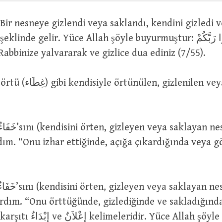
تَضَرُّعاً وَخُفْيَة Rabbinize yalvararak ve gizlice dua ediniz (7/55).
dım. “Onu izhar ettiğinde, açığa çıkardığında veya g
rdım. “Onu örttüğünde, gizlediğinde ve sakladığınd
meleridir. Yüce Allah şöyle