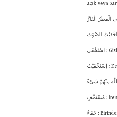
اسْتَخْفَي 
فَيْتُ
تَخْفٍ
خَفَاءٌ : 