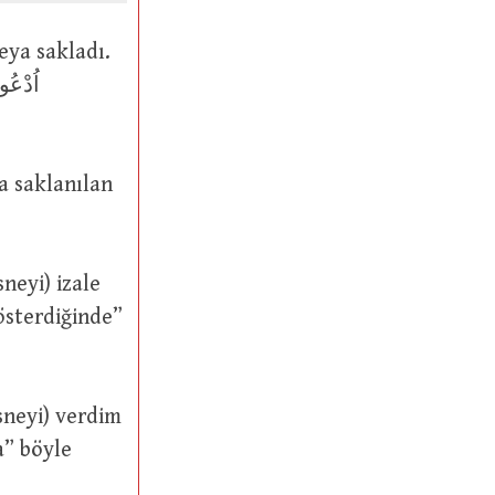
österdiğinde”
a” böyle