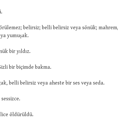
ü.
veya yumuşak.
نَجْمٌ : Sönük bir yıldız.
طَرْفٌ خَف : Gizli bir biçimde bakma.
نِدَاءٌ خ : Alçak, belli belirsiz veya aheste bir ses veya seda.
lice; sessizce.
قُتِلَ  : Gizlice öldürüldü.