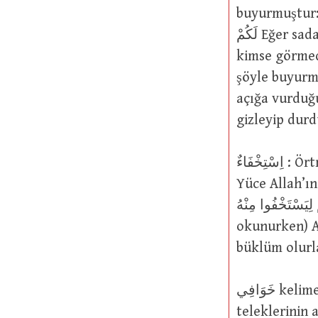
buyurmuştur: بْدُوا الصَّدَقَاتِ فَنِعِمَّا هِيَ وَإِنْ تُخْفُوهَا وَتُؤْتُوهَا الْفُقَرَاء فَهُوَ خَيْرٌ
لَكُمْ Eğer sadakaları açıktan verirseniz bu güzeldir. Şâyet onları
kimse görmede
şöyle buyurmuştur: أنَا أعْلَمُ بِمَا أَخْفَيْتُمْ وَمَا أَعْلَنتُمْ
açığa vurduğunuzu da bilirim (60/
gizleyip durd
اِسْتِخْفَاءٌ : Örtmeyi, gizlemeyi veya saklamayı (إِخْفَاءٌ) talep etmek, istemek.
Yüce Allah’ın şu sözü 
صُدُورَهُمْ لِيَسْتَخْفُوا مِنْهُ Haberiniz olsun k
okunurken) Al
büklüm olurla
خَوَافِي kelimesi خَافِيَةٌ kelimesinin çoğuludur, “kuşların kavâdim (قَوَادِمُ) denen
teleklerinin 