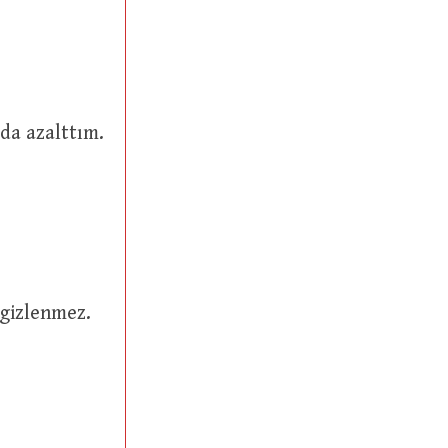
m ya da azalttım.
tan (c.c.) gizlenmez.