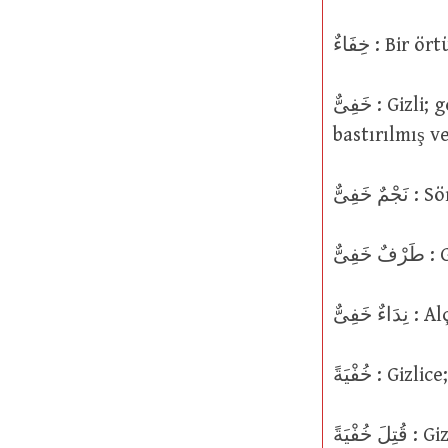
خِفَاءٌ : Bir ört
خَفِىٌّ : Gizli; görülemez; belirsiz; belli belirsiz veya sönük; mahrem, sır;
bastırılmış 
 خَفِىٌّ
ِىٌّ
َفِىٌّ
خُفْيَةً : Giz
خُفْيَةً