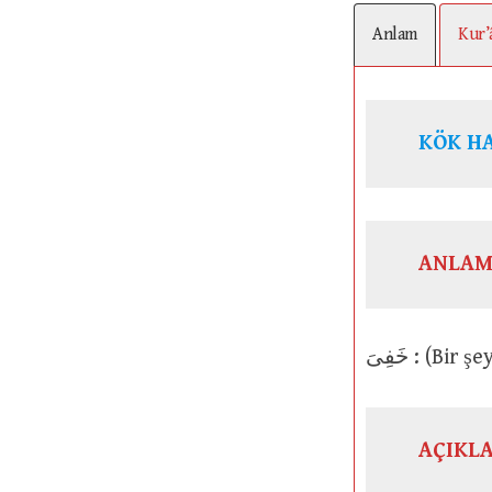
Anlam
Kur’
KÖK H
ANLAM
خَفِىَ : (
AÇIKL