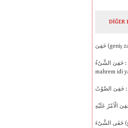
DİĞER 
خَفِىَ الشَّىْءُ : O şey gizli, saklı idi ya da o hale geldi; o şey gizli, özel veya
mahrem idi y
تُ
خَفَى الشَّىْءَ (geniş zaman يَخْفِى mastar ismi خَفْىٌ) ve اَخْفَاهُ: O şeyi görünür,