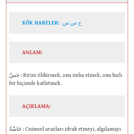
KÖK HARFLER:
ح س س
ANLAM:
حَسَّ : Birini öldürmek, onu imha etmek, onu hızlı
bir biçimde katletmek.
AÇIKLAMA:
حَاسَّةٌ : Cisimsel arazları idrak etmeyi, algılamayı