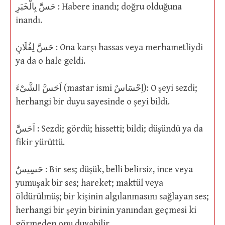
حَسَّ بِالْخَبَرِ : Habere inandı; doğru olduğuna
inandı.
حَسَّ لِفُلَانٍ : Ona karşı hassas veya merhametliydi
ya da o hale geldi.
اَحَسَّ الشَّىْءَ (mastar ismi اِحْسَاسٌ): O şeyi sezdi;
herhangi bir duyu sayesinde o şeyi bildi.
اَحَسَّ : Sezdi; gördü; hissetti; bildi; düşündü ya da
fikir yürüttü.
حَسِيسٌ : Bir ses; düşük, belli belirsiz, ince veya
yumuşak bir ses; hareket; maktül veya
öldürülmüş; bir kişinin algılanmasını sağlayan ses;
herhangi bir şeyin birinin yanından geçmesi ki
görmeden onu duyabilir.