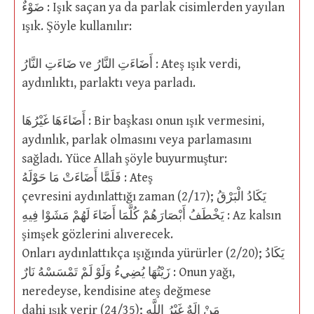
ضَوْءٌ : Işık saçan ya da parlak cisimlerden yayılan
ışık. Şöyle kullanılır:
ضَاءَتِ النَّارُ ve أَضَاءَتِ النَّارُ : Ateş ışık verdi,
aydınlıktı, parlaktı veya parladı.
أَضَاءَهَا غَيْرُهَا : Bir başkası onun ışık vermesini,
aydınlık, parlak olmasını veya parlamasını
sağladı. Yüce Allah şöyle buyurmuştur:
فَلَمَّا أَضَاءَتْ مَا حَوْلَهُ : Ateş
çevresini aydınlattığı zaman (2/17); يَكَادُ الْبَرْقُ
يَخْطَفُ أَبْصَارَهُمْ كُلَّمَا أَضَاءَ لَهُمْ مَشَوْا فِيهِ : Az kalsın
şimşek gözlerini alıverecek.
Onları aydınlattıkça ışığında yürürler (2/20); يَكَادُ
زَيْتُهَا يُضِيءُ وَلَوْ لَمْ تَمْسَسْهُ نَارٌ : Onun yağı,
neredeyse, kendisine ateş değmese
dahi ışık verir (24/35); مَنْ إِلَهٌ غَيْرُ اللَّهِ