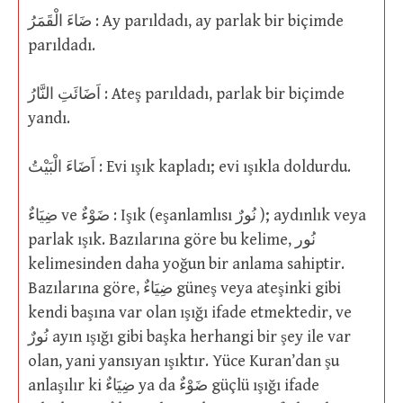
ضَاءَ الْقَمَرُ : Ay parıldadı, ay parlak bir biçimde
parıldadı.
اَضَائَتِ النَّارُ : Ateş parıldadı, parlak bir biçimde
yandı.
اَضَاءَ الْبَيْتُ : Evi ışık kapladı; evi ışıkla doldurdu.
ضِيَاءٌ ve ضَوْءٌ : Işık (eşanlamlısı نُورٌ ); aydınlık veya
parlak ışık. Bazılarına göre bu kelime, نُور
kelimesinden daha yoğun bir anlama sahiptir.
Bazılarına göre, ضِيَاءٌ güneş veya ateşinki gibi
kendi başına var olan ışığı ifade etmektedir, ve
نُورٌ ayın ışığı gibi başka herhangi bir şey ile var
olan, yani yansıyan ışıktır. Yüce Kuran’dan şu
anlaşılır ki ضِيَاءٌ ya da ضَوْءٌ güçlü ışığı ifade