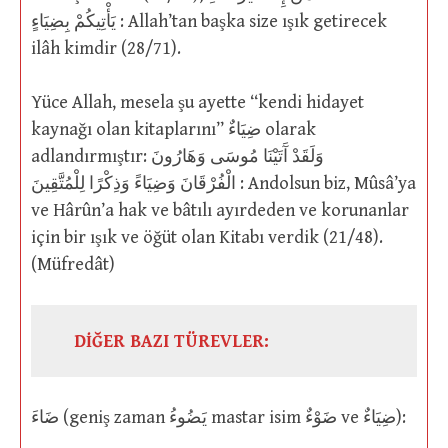
يَأْتِيكُمْ بِضِيَاءٍ : Allah’tan başka size ışık getirecek
ilâh kimdir (28/71).
Yüce Allah, mesela şu ayette “kendi hidayet
kaynağı olan kitaplarını” ضِيَاءٌ olarak
adlandırmıştır: وَلَقَدْ آَتَيْنَا مُوسَى وَهَارُونَ
الْفُرْقَانَ وَضِيَاءً وَذِكْرًا لِلْمُتَّقِينَ : Andolsun biz, Mûsâ’ya
ve Hârûn’a hak ve bâtılı ayırdeden ve korunanlar
için bir ışık ve öğüt olan Kitabı verdik (21/48).
(Müfredât)
DİĞER BAZI TÜREVLER:
ضَاءَ (geniş zaman يَضُوءُ mastar isim ضَوْءٌ ve ضِيَاءٌ):