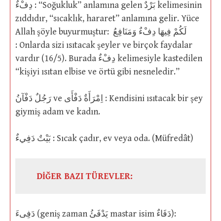
دِفْءٌ : “Soğukluk” anlamına gelen بَرْدٌ kelimesinin
zıddıdır, “sıcaklık, hararet” anlamına gelir. Yüce
Allah şöyle buyurmuştur: لَكُمْ فِيهَا دِفْءٌ وَمَنَافِعُ
: Onlarda sizi ısıtacak şeyler ve birçok faydalar
vardır (16/5). Burada دِفْءٌ kelimesiyle kastedilen
“kişiyi ısıtan elbise ve örtü gibi nesneledir.”
رَجُلٌ دَفْآنُ ve اِمْرَأَةٌ دَفْأَى : Kendisini ısıtacak bir şey
giymiş adam ve kadın.
بَيْتٌ دَفِيءٌ : Sıcak çadır, ev veya oda. (Müfredât)
DİĞER BAZI TÜREVLER:
دَفِىءَ (geniş zaman يَدْفَئُ mastar isim دَفَاءٌ):