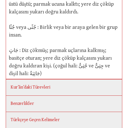
üstü düştü; parmak ucuna kalktı; yere diz çöküp
kalçasını yukarı doğru kaldırdı.
جُثًا veya جُثًى : Birlik veya bir araya gelen bir grup
insan.
جَاثٍ : Diz çökmüş; parmak uçlarına kalkmış;
basitçe oturan; yere diz çöküp kalçasını yukarı
doğru kaldıran kişi. (çoğul hali: جُثِىٌّ ve جِثِىٌّ ve
dişil hali: جَاثِيَةٌ)
Kur’ân’daki Türevleri
Benzerlikler
Türkçeye Geçen Kelimeler