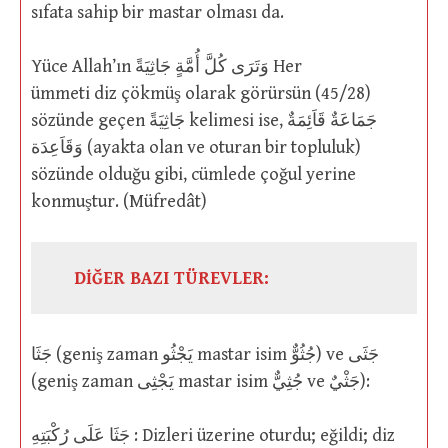
sıfata sahip bir mastar olması da.
Yüce Allah’ın وَتَرَى كُلَّ أُمَّةٍ جَاثِيَةً Her
ümmeti diz çökmüş olarak görürsün (45/28)
sözünde geçen جَاثِيَةً kelimesi ise, جَمَاعَةٌ قَاَئِمَةٌ
وَقَاَعِدَة (ayakta olan ve oturan bir topluluk)
sözünde olduğu gibi, cümlede çoğul yerine
konmuştur. (Müfredât)
DİĞER BAZI TÜREVLER:
جَثَا (geniş zaman يَجْثُو mastar isim جُثُوٌّ) ve جَثَى
(geniş zaman يَجْثِى mastar isim جُثِيٌّ ve جَثْيٌ):
جَثَا عَلَى رُكْبَتِهِ : Dizleri üzerine oturdu; eğildi; diz