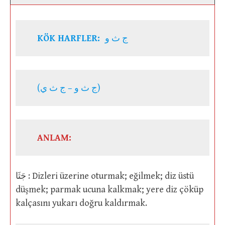
KÖK HARFLER:
ج ث و
(ج ث و – ج ث ي)
ANLAM:
جَثَا : Dizleri üzerine oturmak; eğilmek; diz üstü
düşmek; parmak ucuna kalkmak; yere diz çöküp
kalçasını yukarı doğru kaldırmak.