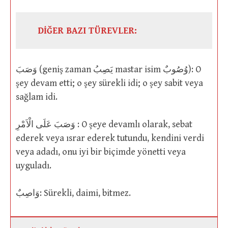
DİĞER BAZI TÜREVLER:
وَصَبَ (geniş zaman يَصِبُ mastar isim وُصُوبٌ): O
şey devam etti; o şey sürekli idi; o şey sabit veya
sağlam idi.
وَصَبَ عَلَى الْاَمْرِ : O şeye devamlı olarak, sebat
ederek veya ısrar ederek tutundu, kendini verdi
veya adadı, onu iyi bir biçimde yönetti veya
uyguladı.
وَاصِبٌ: Sürekli, daimi, bitmez.