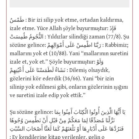
طَمْسٌ : Bir izi silip yok etme, ortadan kaldırma,
izale etme. Yüce Allah şöyle buyurmuştur: فَإِذَ
النُّجُومُ طُمِسَتْ : Yıldızlar silindiği zaman (77/8). Şu
sözüne gelince: رَبَّنَا اطْمِسْ عَلَى أَمْوَالِهِمْ : Rabbimiz;
mallarını yok et (10/88). Yani “mallarının suretini
izale et, yok et.” Şöyle buyurmuştur: وَلَوْ
نَشَاءُ لَطَمَسْنَا عَلَى أَعْيُنِهِمْ : Dilemiş olsaydık,
gözlerini kör ederdik (36/66). Yani “bir izin
silinip yok edilmesi gibi, onların gözlerinin ışığını
ve suretini izale edip yok ettik.”
Şu sözüne gelince: يَا أَيُّهَا الَّذِينَ أُوتُوا الْكِتَابَ آَمِنُوا بِمَا
نَزَّلْنَا مُصَدِّقًا لِمَا مَعَكُمْ مِنْ قَبْلِ أَنْ نَطْمِسَ وُجُوهًا
فَنَرُدَّهَا عَلَى أَدْبَارِهَا أَوْ نَلْعَنَهُمْ كَمَا لَعَنَّا أَصْحَابَ السَّبْتِ
: Ey kendilerine kitap verilenler, gelin o