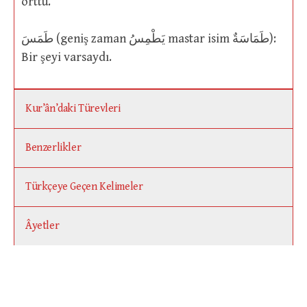
örttü.
طَمَسَ (geniş zaman يَطْمِسُ mastar isim طَمَاسَةٌ):
Bir şeyi varsaydı.
Kur’ân’daki Türevleri
Benzerlikler
Türkçeye Geçen Kelimeler
Âyetler