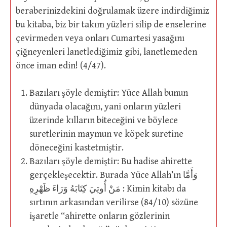
beraberinizdekini doğrulamak üzere indirdiğimiz
bu kitaba, biz bir takım yüzleri silip de enselerine
çevirmeden veya onları Cumartesi yasağını
çiğneyenleri lanetlediğimiz gibi, lanetlemeden
önce iman edin! (4/47).
Bazıları şöyle demiştir: Yüce Allah bunun
dünyada olacağını, yani onların yüzleri
üzerinde kılların biteceğini ve böylece
suretlerinin maymun ve köpek suretine
döneceğini kastetmiştir.
Bazıları şöyle demiştir: Bu hadise ahirette
gerçekleşecektir. Burada Yüce Allah’ın وَأَمَّا
مَنْ أُوتِيَ كِتَابَهُ وَرَاءَ ظَهْرِهِ : Kimin kitabı da
sırtının arkasından verilirse (84/10) sözüne
işaretle “ahirette onların gözlerinin