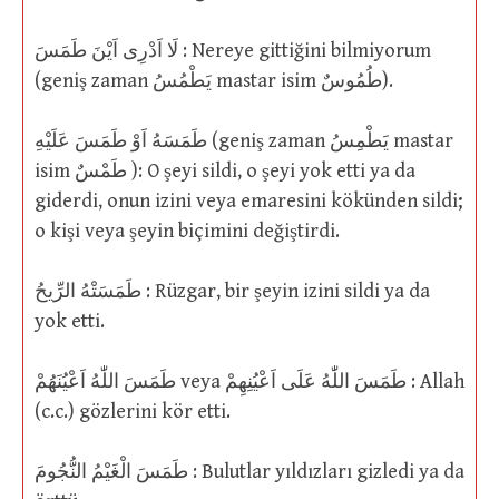
لَا اَدْرِى اَيْنَ طَمَسَ : Nereye gittiğini bilmiyorum
(geniş zaman يَطْمُسُ mastar isim طُمُوسٌ).
طَمَسَهُ اَوْ طَمَسَ عَلَيْهِ (geniş zaman يَطْمِسُ mastar
isim طَمْسٌ ): O şeyi sildi, o şeyi yok etti ya da
giderdi, onun izini veya emaresini kökünden sildi;
o kişi veya şeyin biçimini değiştirdi.
طَمَسَتْهُ الرِّيحُ : Rüzgar, bir şeyin izini sildi ya da
yok etti.
طَمَسَ اللّٰهُ اَعْيُنَهُمْ veya طَمَسَ اللّٰهُ عَلَى اَعْيُنِهِمْ : Allah
(c.c.) gözlerini kör etti.
طَمَسَ الْغَيْمُ النُّجُومَ : Bulutlar yıldızları gizledi ya da