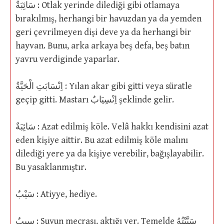
سَائِبَةٌ : Otlak yerinde dilediği gibi otlamaya
bırakılmış, herhangi bir havuzdan ya da yemden
geri çevrilmeyen dişi deve ya da herhangi bir
hayvan. Bunu, arka arkaya beş defa, beş batın
yavru verdiginde yaparlar.
اِنْسَابَتِ الْحَيَّةُ : Yılan akar gibi gitti veya süratle
geçip gitti. Mastarı اِنْسِيَابٌ şeklinde gelir.
سَائِبَةٌ : Azat edilmiş köle. Velâ hakkı kendisini azat
eden kişiye aittir. Bu azat edilmiş köle malını
dilediği yere ya da kişiye verebilir, bağışlayabilir.
Bu yasaklanmıştır.
سَيْبٌ : Atiyye, hediye.
سِيبٌ : Suyun mecrası, aktığı yer. Temelde سَيَّبْتُهُ