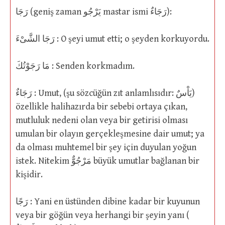
رَجَا (geniş zaman يَرْجُو mastar ismi رَجَاءٌ):
رَجَا الشَّىْءَ : O şeyi umut etti; o şeyden korkuyordu.
مَا رَجَوْتُكَ : Senden korkmadım.
رَجَاءٌ : Umut, (şu sözcüğün zıt anlamlısıdır: يَاْسٌ)
özellikle halihazırda bir sebebi ortaya çıkan,
mutluluk nedeni olan veya bir getirisi olması
umulan bir olayın gerçekleşmesine dair umut; ya
da olması muhtemel bir şey için duyulan yoğun
istek. Nitekim مَرْجُوٌّ büyük umutlar bağlanan bir
kişidir.
رَجًا : Yani en üstünden dibine kadar bir kuyunun
veya bir göğün veya herhangi bir şeyin yanı (