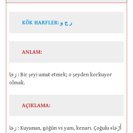
KÖK HARFLER:
ر ج و
ANLAM:
رَجَا : Bir şeyi umut etmek; o şeyden korkuyor
olmak.
AÇIKLAMA:
رَجَا : Kuyunun, göğün vs yanı, kenarı. Çoğulu أَرْجَاء