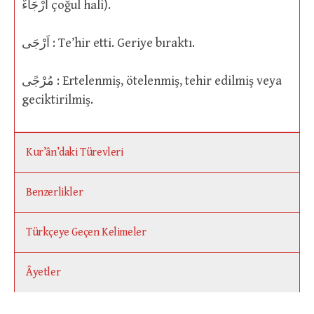
اَرْجَاءٌ çoğul hali).
اَرْجَى : Te’hir etti. Geriye bıraktı.
مُرْجًى : Ertelenmiş, ötelenmiş, tehir edilmiş veya
geciktirilmiş.
Kur’ân’daki Türevleri
Benzerlikler
Türkçeye Geçen Kelimeler
Âyetler