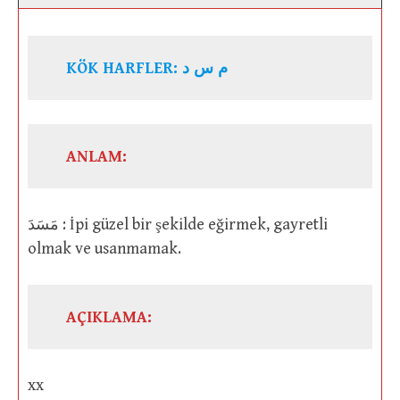
KÖK HARFLER: م س د
ANLAM:
مَسَدَ : İpi güzel bir şekilde eğirmek, gayretli
olmak ve usanmamak.
AÇIKLAMA:
xx