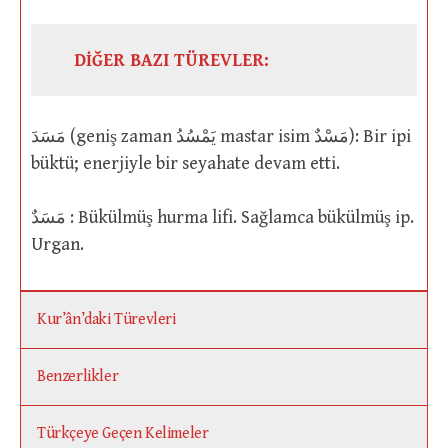
DİĞER BAZI TÜREVLER:
مَسَدَ (geniş zaman يَمْسُدُ mastar isim مَسْدٌ): Bir ipi
büktü; enerjiyle bir seyahate devam etti.
مَسَدٌ : Bükülmüş hurma lifi. Sağlamca bükülmüş ip.
Urgan.
Kur’ân’daki Türevleri
Benzerlikler
Türkçeye Geçen Kelimeler