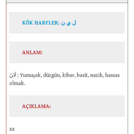
KÖK HARFLER: ل ي ن
ANLAM:
لَانَ : Yumuşak, düzgün, kibar, basit, nazik, hassas
olmak.
AÇIKLAMA:
xx