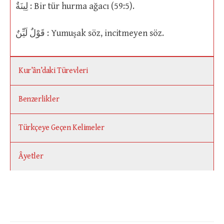
لِينَةٌ : Bir tür hurma ağacı (59:5).
قَوْلٌ لَيِّنٌ : Yumuşak söz, incitmeyen söz.
Kur’ân’daki Türevleri
Benzerlikler
Türkçeye Geçen Kelimeler
Âyetler