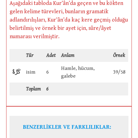
Aşağıdaki tabloda Kur’ân’da geçen ve bu kökten
gelen kelime türevleri, bunların gramatik
adlandırılışları, Kur’ân’da kaç kere geçmiş olduğu
belirtilmiş ve örnek bir ayet için, sûre/âyet
numarası verilmiştir.
Tür
Adet
Anlam
Örnek
Hamle, hücum,
كَرَّةٌ
isim
6
39/58
galebe
Toplam
6
BENZERLİKLER VE FARKLILIKLAR: