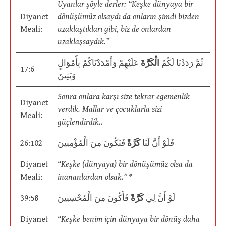
Uyanlar şöyle derler: “Keşke dünyaya bir
Diyanet
dönüşümüz olsaydı da onların şimdi bizden
Meali:
uzaklaştıkları gibi, biz de onlardan
uzaklaşsaydık.”
ثُمَّ رَدَدْنَا لَكُمُ
الْكَرَّةَ
عَلَيْهِمْ وَأَمْدَدْنَاكُمْ بِأَمْوَالٍ
17:6
وَبَنِينَ
Sonra onlara karşı size tekrar egemenlik
Diyanet
verdik. Mallar ve çocuklarla sizi
Meali:
güçlendirdik..
26:102
فَنَكُونَ مِنَ الْمُؤْمِنِينَ
كَرَّةً
فَلَوْ أَنَّ لَنَا
Diyanet
“Keşke (dünyaya) bir dönüşümüz olsa da
Meali:
inananlardan olsak.” *
39:58
فَأَكُونَ مِنَ الْمُحْسِنِينَ
كَرَّةً
لَوْ أَنَّ لِي
Diyanet
“Keşke benim için dünyaya bir dönüş daha