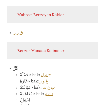
Mahreci Benzeyen Kökler
ق ر ر
Benzer Manada Kelimeler
كَرٌّ
ح م ل
حَمْلَةٌ > bak:
غ و ر
غَارَةٌ > bak:
ب غ ت
مُبَاغَتَةٌ > bak:
د ه م
مُدَاهَمَةٌ > bak:
اِجْتِيَاحٌ