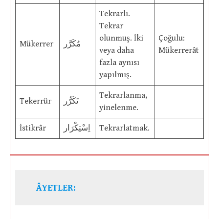
Tekrarlı.
Tekrar
olunmuş. İki
Çoğulu:
Mükerrer
مُكَرَّر
veya daha
Mükerrerât
fazla aynısı
yapılmış.
Tekrarlanma,
Tekerrür
تَكَرُّر
yinelenme.
İstikrâr
اِسْتِكْرَار
Tekrarlatmak.
ÂYETLER: