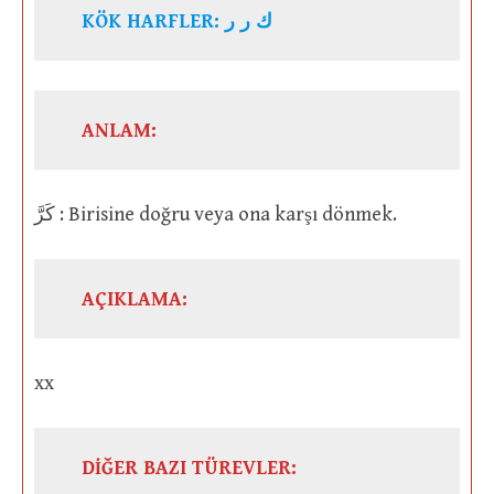
KÖK HARFLER: ك ر ر
ANLAM:
كَرَّ : Birisine doğru veya ona karşı dönmek.
AÇIKLAMA:
xx
DİĞER BAZI TÜREVLER: