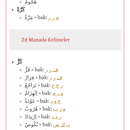
هُجُومٌ
كَرَّةٌ
م ر ر
مَرَّةٌ > bak:
Zıt Manada Kelimeler
كَرٌّ
ف ر ر
فَرٌّ > bak:
ف ر ر
فِرَارٌ > bak:
ر ج ع
تَرَاجُعٌ > bak:
ه ز م
اِنْهِزَامٌ > bak:
ع و د
عَوْدَةٌ > bak:
ه ر ب
هُرُوبٌ > bak:
ر د د
اِرْتِدَادٌ > bak:
ن ك ص
نُكُوصٌ > bak: