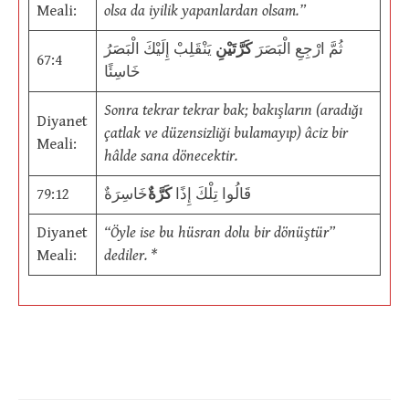
Meali:
olsa da iyilik yapanlardan olsam.”
ثُمَّ ارْجِعِ الْبَصَرَ
كَرَّتَيْنِ
يَنْقَلِبْ إِلَيْكَ الْبَصَرُ
67:4
خَاسِئًا
Sonra tekrar tekrar bak; bakışların (aradığı
Diyanet
çatlak ve düzensizliği bulamayıp) âciz bir
Meali:
hâlde sana dönecektir.
79:12
خَاسِرَةٌ
كَرَّةٌ
قَالُوا تِلْكَ إِذًا
Diyanet
“Öyle ise bu hüsran dolu bir dönüştür”
Meali:
dediler. *