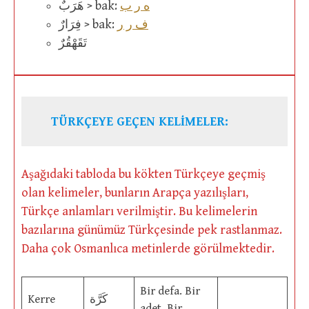
ه ر ب
هَرَبٌ > bak:
ف ر ر
فِرَارٌ > bak:
تَقَهْقُرٌ
TÜRKÇEYE GEÇEN KELİMELER:
Aşağıdaki tabloda bu kökten Türkçeye geçmiş
olan kelimeler, bunların Arapça yazılışları,
Türkçe anlamları verilmiştir. Bu kelimelerin
bazılarına günümüz Türkçesinde pek rastlanmaz.
Daha çok Osmanlıca metinlerde görülmektedir.
Bir defa. Bir
Kerre
كَرَّة
adet. Bir.