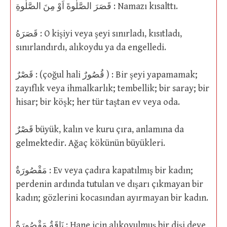
قَصَرَ الصَّلٰوةَ اَوْ مِنَ الصَّلٰوةِ : Namazı kısalttı.
قَصَرَهُ : O kişiyi veya şeyi sınırladı, kısıtladı,
sınırlandırdı, alıkoydu ya da engelledi.
قَصْرٌ : (çoğul hali قُصُورٌ ) : Bir şeyi yapamamak;
zayıflık veya ihmalkarlık; tembellik; bir saray; bir
hisar; bir köşk; her tür taştan ev veya oda.
قَصْرٌ büyük, kalın ve kuru çıra, anlamına da
gelmektedir. Ağaç kökünün büyükleri.
مَقْصُورَةٌ : Ev veya çadıra kapatılmış bir kadın;
perdenin ardında tutulan ve dışarı çıkmayan bir
kadın; gözlerini kocasından ayırmayan bir kadın.
نَاقَةٌ مَقْصُورَةٌ : Hane için alıkoyulmuş bir dişi deve