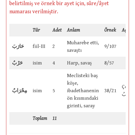
belirtilmiş ve örnek bir ayet için, sûre/âyet
numarası verilmiştir.
Tür
Adet
Anlam
Örnek
Açıkl
Muharebe etti,
حَارَبَ
fiil-III
2
9/107
savaştı
حَرْبٌ
isim
4
Harp, savaş
8/57
Meclisteki baş
köşe,
Çoğul
مِحْرَابٌ
isim
5
ibadethanenin
38/21
حَاريبُ
ön kısmındaki
girinti, saray
Toplam
11