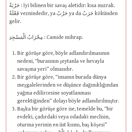
حَرْبَةٌ : İyi bilinen bir savaş aletidir: kısa mızrak.
فَعْلَةٌ veznindedir, ya حَرْبٌ ya da حَرَبٌ kökünden
gelir.
مِحْرَابُ الْمَسْجِدِ : Camide mihrap.
Bir görüşe göre, böyle adlandırılmasının
nedeni, “burasının şeytanla ve hevayla
savaşma yeri” olmasıdır.
Bir görüşe göre, “insanın burada dünya
meşgalelerinden ve düşünce dağınıklığından
yağma edilircesine soyutlanması
gerektiğinden” dolayı böyle adlandırılmıştır.
Başka bir görüşe göre ise, temelde bu, “bir
evdeki, çadırdaki veya odadaki meclisin,
oturma yerinin en üst kısmı, baş köşesi”