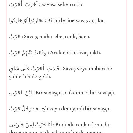
اَحْرَبَ الْحَرْبَ : Savaşa sebep oldu.
تَحَارَبُوا اَوْ حَارَبُوا : Birbirlerine savaş açtılar.
حَرْبٌ : Savaş, muharebe, cenk, harp.
وَقَعَتْ بَيْنَهُمْ حَرْبٌ : Aralarında savaş çıktı.
قَامَتِ الْحَرْبُ عَلَى سَاقٍ : Savaş veya muharebe
şiddetli hale geldi.
اِبْنُ الحَرْبِ : Bir savaşçı; mükemmel bir savaşçı.
رَجُلٌ حَرْبٌ : Ateşli veya deneyimli bir savaşçı.
اَنَا حَرْبٌ لِمَنْ حَارَبَنِى : Benimle cenk edenin bir
düşmanıyım ya da o benim bir düşmanım.