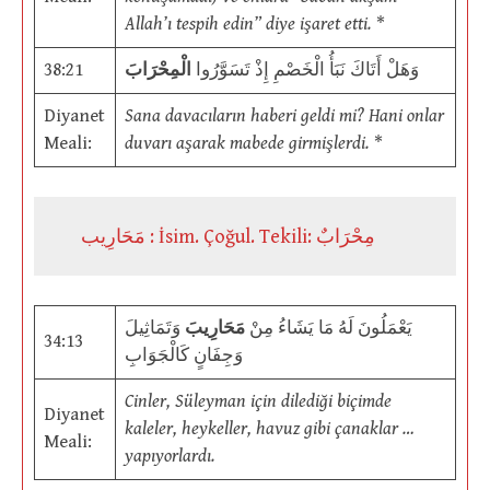
Allah’ı tespih edin” diye işaret etti.
*
38:21
الْمِحْرَابَ
وَهَلْ أَتَاكَ نَبَأُ الْخَصْمِ إِذْ تَسَوَّرُوا
Diyanet
Sana davacıların haberi geldi mi? Hani onlar
Meali:
duvarı aşarak mabede girmişlerdi.
*
مَحَارِيب : İsim. Çoğul. Tekili: مِحْرَابٌ
يَعْمَلُونَ لَهُ مَا يَشَاءُ مِنْ
مَحَارِيبَ
وَتَمَاثِيلَ
34:13
وَجِفَانٍ كَالْجَوَابِ
Cinler, Süleyman için dilediği biçimde
Diyanet
kaleler, heykeller, havuz gibi çanaklar …
Meali:
yapıyorlardı.