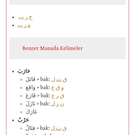
خ ر ب
ه ر ب
Benzer Manada Kelimeler
حَارَبَ
ق ت ل
قَاتَلَ > bak:
و ق ع
وَاقَعَ > bak:
ق ر ع
قَارَعَ > bak:
ن ز ل
نَازَلَ > bak:
عَارَكَ
حَرْبٌ
ق ت ل
قِتَالٌ > bak: