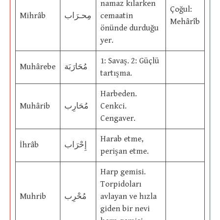
namaz kılarken
Çoğul:
Mihrâb
مِحـرَاب
cemaatin
Mehârîb
önünde durduğu
yer.
1: Savaş. 2: Güçlü
Muhârebe
مُحَارَبَة
tartışma.
Harbeden.
Muhârib
مُحَارِب
Cenkci.
Cengaver.
Harab etme,
İhrâb
إِحْرَاب
perişan etme.
Harp gemisi.
Torpidoları
Muhrib
مُحْرِب
avlayan ve hızla
giden bir nevi