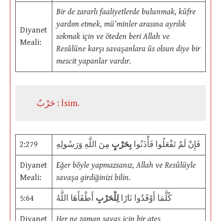
Bir de zararlı faaliyetlerde bulunmak, küfre
yardım etmek, mü’minler arasına ayrılık
Diyanet
sokmak için ve öteden beri Allah ve
Meali:
Resûlüne karşı savaşanlara üs olsun diye bir
mescit yapanlar vardır.
حَرْبٌ : İsim.
2:279
مِنَ اللَّهِ وَرَسُولِهِ
بِحَرْبٍ
فَإِنْ لَمْ تَفْعَلُوا فَأْذَنُوا
Diyanet
Eğer böyle yapmazsanız, Allah ve Resûlüyle
Meali:
savaşa girdiğinizi bilin.
5:64
أَطْفَأَهَا اللَّهُ
لِلْحَرْبِ
كُلَّمَا أَوْقَدُوا نَارًا
Diyanet
Her ne zaman savaş için bir ateş