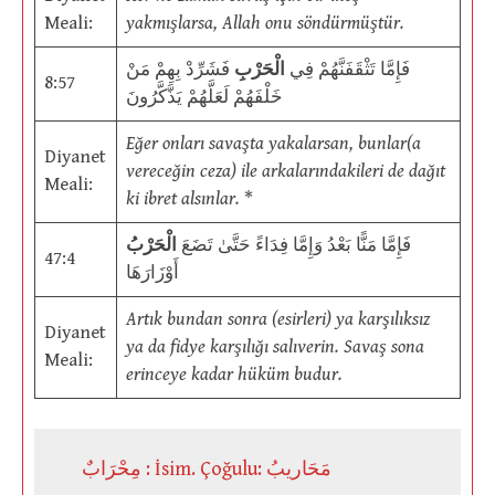
Meali:
yakmışlarsa, Allah onu söndürmüştür.
فَإِمَّا تَثْقَفَنَّهُمْ فِي
الْحَرْبِ
فَشَرِّدْ بِهِمْ مَنْ
8:57
خَلْفَهُمْ لَعَلَّهُمْ يَذَّكَّرُونَ
Eğer onları savaşta yakalarsan, bunlar(a
Diyanet
vereceğin ceza) ile arkalarındakileri de dağıt
Meali:
ki ibret alsınlar.
*
فَإِمَّا مَنًّا بَعْدُ وَإِمَّا فِدَاءً حَتَّىٰ تَضَعَ
الْحَرْبُ
47:4
أَوْزَارَهَا
Artık bundan sonra (esirleri) ya karşılıksız
Diyanet
ya da fidye karşılığı salıverin. Savaş sona
Meali:
erinceye kadar hüküm budur.
مِحْرَابٌ : İsim. Çoğulu: مَحَاريبُ