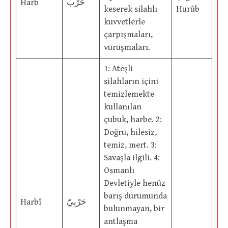
Harb
حَرْب
keserek silahlı
Hurûb
kuvvetlerle
çarpışmaları,
vuruşmaları.
1: Ateşli
silahların içini
temizlemekte
kullanılan
çubuk, harbe. 2:
Doğru, hilesiz,
temiz, mert. 3:
Savaşla ilgili. 4:
Osmanlı
Devletiyle henüz
barış durumunda
Harbî
حَرْبِيّ
bulunmayan, bir
antlaşma