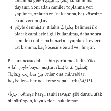
anlamına gelen مِحْرَابُ الْبَيْتِ kullanımına
dayanır. Sonradan camiler toplanma yeri
yapılınca, onların en üst kısmına, baş köşesine
bu ad verilmiştir.
Şöyle denmiştir: Bilakis مِحْرَابٌ kelimesi ilk
olarak camilerle ilgili kullanılmış, daha sonra
camideki mihraba benzetme yapılarak evlerin
üst kısmına, baş köşesine bu ad verilmiştir.
Bu sonuncusu daha sahih görünmektedir. Yüce
Allah şöyle buyurmuştur: يَعْمَلُونَ لَهُ مَا يَشَاءُ
مِنْ محَارِيبَ وَتَمَاثِيلَ Onlar ona, mihrablar,
heykeller… her ne isterse yaparlardı (34/13).
حِرْباَء : Güneşe karşı, sanki savaşır gibi duran, ufak
bir sürüngen, kaya keleri, bukalemun.