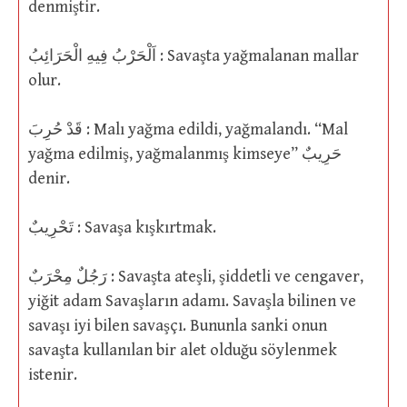
denmiştir.
اَلْحَرْبُ فِيهِ الْحَرَائِبُ : Savaşta yağmalanan mallar
olur.
قَدْ حُرِبَ : Malı yağma edildi, yağmalandı. “Mal
yağma edilmiş, yağmalanmış kimseye” حَرِيبٌ
denir.
تَحْرِيبٌ : Savaşa kışkırtmak.
رَجُلٌ مِحْرَبٌ : Savaşta ateşli, şiddetli ve cengaver,
yiğit adam Savaşların adamı. Savaşla bilinen ve
savaşı iyi bilen savaşçı. Bununla sanki onun
savaşta kullanılan bir alet olduğu söylenmek
istenir.