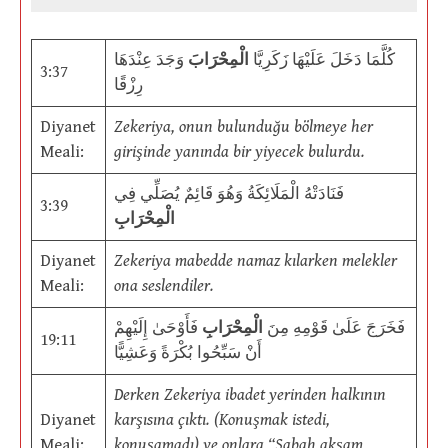
كُلَّمَا دَخَلَ عَلَيْهَا زَكَرِيَّا
الْمِحْرَابَ
وَجَدَ عِنْدَهَا
3:37
رِزْقًا
Diyanet
Zekeriya, onun bulunduğu bölmeye her
Meali:
girişinde yanında bir yiyecek bulurdu.
فَنَادَتْهُ الْمَلَائِكَةُ وَهُوَ قَائِمٌ يُصَلِّي فِي
3:39
الْمِحْرَابِ
Diyanet
Zekeriya mabedde namaz kılarken melekler
Meali:
ona seslendiler.
فَخَرَجَ عَلَىٰ قَوْمِهِ مِنَ
الْمِحْرَابِ
فَأَوْحَىٰ إِلَيْهِمْ
19:11
أَنْ سَبِّحُوا بُكْرَةً وَعَشِيًّا
Derken Zekeriya ibadet yerinden halkının
Diyanet
karşısına çıktı. (Konuşmak istedi,
Meali:
konuşamadı) ve onlara “Sabah akşam