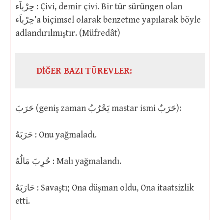
حِرْباَء : Çivi, demir çivi. Bir tür sürüngen olan
حِرْباَء’a biçimsel olarak benzetme yapılarak böyle
adlandırılmıştır. (Müfredât)
DİĞER BAZI TÜREVLER:
حَرَبَ (geniş zaman يَحْرُبُ mastar ismi حَرَبٌ):
حَرَبَهُ : Onu yağmaladı.
حُرِبَ مَالُهُ : Malı yağmalandı.
حَارَبَهُ : Savaştı; Ona düşman oldu, Ona itaatsizlik
etti.