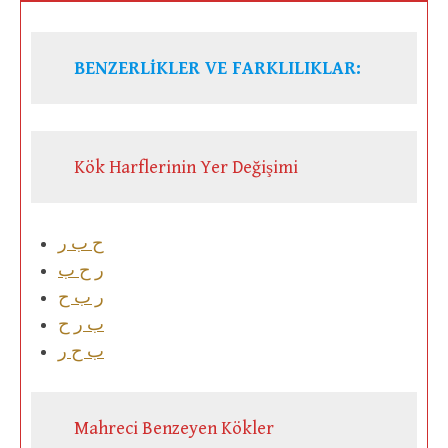
BENZERLİKLER VE FARKLILIKLAR:
Kök Harflerinin Yer Değişimi
ح ب ر
ر ح ب
ر ب ح
ب ر ح
ب ح ر
Mahreci Benzeyen Kökler