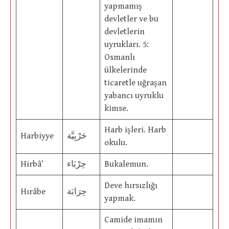
yapmamış
devletler ve bu
devletlerin
uyrukları. 5:
Osmanlı
ülkelerinde
ticaretle uğraşan
yabancı uyruklu
kimse.
Harb işleri. Harb
Harbiyye
حَرْبِيَّة
okulu.
Hirbâ’
حِرْبَاء
Bukalemun.
Deve hırsızlığı
Hırâbe
حِرَابَة
yapmak.
Camide imamın