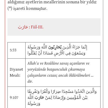
aldığımız ayetlerin meallerinin sonuna bir yıldız
(*) işareti konmuştur.
حَارَبَ : Fiil-III.
إِنَّمَا جَزَاءُ الَّذِينَ
يُحَارِبُونَ
اللَّهَ وَرَسُولَهُ
5:33
وَيَسْعَوْنَ فِي الْأَرْضِ فَسَادًا أَنْ يُقَتَّلُوا
Allah’a ve Resûlüne savaş açanların ve
Diyanet
yeryüzünde bozgunculuk çıkarmaya
Meali:
çalışanların cezası; ancak öldürülmeleri …
dir.
وَالَّذِينَ اتَّخَذُوا مَسْجِدًا ضِرَارًا وَكُفْرًا وَتَفْرِيقًا
9:107
اللَّهَ
حَارَبَ
بَيْنَ الْمُؤْمِنِينَ وَإِرْصَادًا لِمَنْ
وَرَسُولَهُ