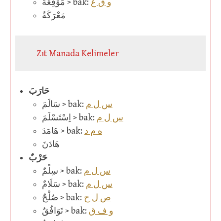
و ق ع
مَوْقِعَةٌ > bak:
مَعْرَكَةٌ
Zıt Manada Kelimeler
حَارَبَ
س ل م
سَالَمَ > bak:
س ل م
اِسْتَسْلَمَ > bak:
ه م د
هَامَدَ > bak:
هَادَنَ
حَرْبٌ
س ل م
سِلْمٌ > bak:
س ل م
سَلَامٌ > bak:
ص ل ح
صُلْحٌ > bak:
و ف ق
تَوَافُقٌ > bak: