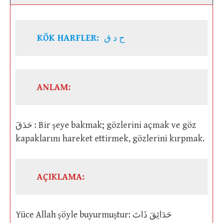
KÖK HARFLER:
ح د ق
ANLAM:
حَدَقَ : Bir şeye bakmak; gözlerini açmak ve göz
kapaklarını hareket ettirmek, gözlerini kırpmak.
AÇIKLAMA:
Yüce Allah şöyle buyurmuştur: حَدَائِقَ ذَاتَ