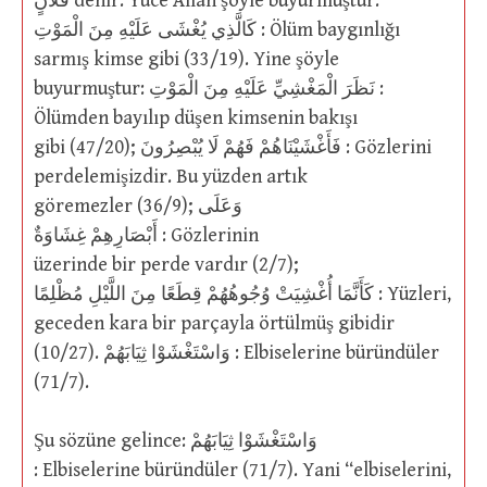
فُلاَنٍ denir. Yüce Allah şöyle buyurmuştur:
كَالَّذِي يُغْشَى عَلَيْهِ مِنَ الْمَوْتِ : Ölüm baygınlığı
sarmış kimse gibi (33/19). Yine şöyle
buyurmuştur: نَظَرَ الْمَغْشِيِّ عَلَيْهِ مِنَ الْمَوْتِ :
Ölümden bayılıp düşen kimsenin bakışı
gibi (47/20); فَأَغْشَيْنَاهُمْ فَهُمْ لَا يُبْصِرُونَ : Gözlerini
perdelemişizdir. Bu yüzden artık
göremezler (36/9); وَعَلَى
أَبْصَارِهِمْ غِشَاوَةٌ : Gözlerinin
üzerinde bir perde vardır (2/7);
كَأَنَّمَا أُغْشِيَتْ وُجُوهُهُمْ قِطَعًا مِنَ اللَّيْلِ مُظْلِمًا : Yüzleri,
geceden kara bir parçayla örtülmüş gibidir
(10/27). وَاسْتَغْشَوْا ثِيَابَهُمْ : Elbiselerine büründüler
(71/7).
Şu sözüne gelince: وَاسْتَغْشَوْا ثِيَابَهُمْ
: Elbiselerine büründüler (71/7). Yani “elbiselerini,