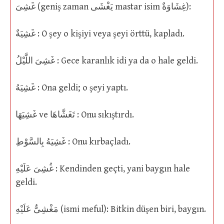
غَشِىَ (geniş zaman يَغْشَى mastar isim غِشَاوَةٌ):
غَشِيَةٌ : O şey o kişiyi veya şeyi örttü, kapladı.
غَشِىَ اللَّيْلُ : Gece karanlık idi ya da o hale geldi.
غَشِيَهُ : Ona geldi; o şeyi yaptı.
غَشِيَهَا ve تَغَشَّاهَا : Onu sıkıştırdı.
غَشِيَهُ بِالسَّوْطِ : Onu kırbaçladı.
غُشِىَ عَلَيْهِ : Kendinden geçti, yani baygın hale
geldi.
مَغْشِىٌّ عَلَيْهِ (ismi meful): Bitkin düşen biri, baygın.