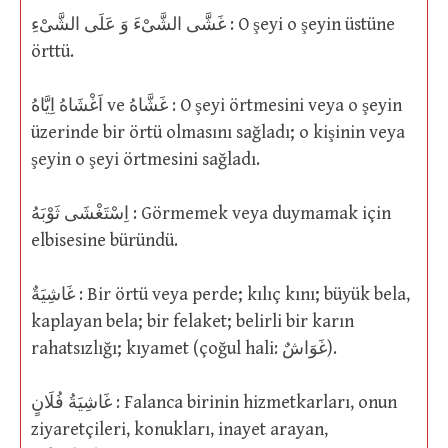
غَشَّى الشَّىْءَ وَ عَلَى الشَّىْءِ : O şeyi o şeyin üstüne
örttü.
اَغْشَاهُ اِيَّاهُ ve غَشَّاهُ : O şeyi örtmesini veya o şeyin
üzerinde bir örtü olmasını sağladı; o kişinin veya
şeyin o şeyi örtmesini sağladı.
اِسْتَغْشَى ثَوْبَهُ : Görmemek veya duymamak için
elbisesine büründü.
غَاشِيَةٌ : Bir örtü veya perde; kılıç kını; büyük bela,
kaplayan bela; bir felaket; belirli bir karın
rahatsızlığı; kıyamet (çoğul hali: غَوَاشٌ).
غَاشِيَةُ فُلَانٍ : Falanca birinin hizmetkarları, onun
ziyaretçileri, konukları, inayet arayan,