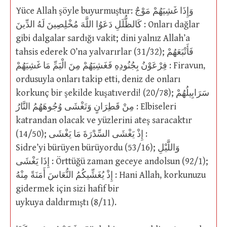
Yüce Allah şöyle buyurmuştur: وَإِذَا غَشِيَهُمْ مَوْجٌ
كَالظُّلَلِ دَعَوُا اللَّهَ مُخْلِصِينَ لَهُ الدِّينَ : Onları dağlar
gibi dalgalar sardığı vakit; dini yalnız Allah’a
tahsis ederek O’na yalvarırlar (31/32); فَأَتْبَعَهُمْ
فِرْعَوْنُ بِجُنُودِهِ فَغَشِيَهُمْ مِنَ الْيَمِّ مَا غَشِيَهُمْ : Firavun,
ordusuyla onları takip etti, deniz de onları
korkunç bir şekilde kuşatıverdi! (20/78); سَرَابِيلُهُمْ
مِنْ قَطِرَانٍ وَتَغْشَى وُجُوهَهُمُ النَّارُ : Elbiseleri
katrandan olacak ve yüzlerini ateş saracaktır
(14/50); إِذْ يَغْشَى السِّدْرَةَ مَا يَغْشَى :
Sidre’yi bürüyen bürüyordu (53/16); وَاللَّيْلِ
إِذَا يَغْشَى : Örttüğü zaman geceye andolsun (92/1);
إِذْ يُغَشِّيكُمُ النُّعَاسَ أَمَنَةً مِنْهُ : Hani Allah, korkunuzu
gidermek için sizi hafif bir
uykuya daldırmıştı (8/11).