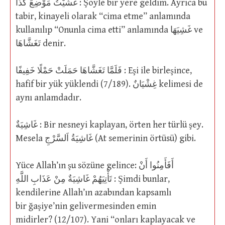
غَشَيْتُ مَوْضِعَ كَذَا : Şöyle bir yere geldim. Ayrıca bu
tabir, kinayeli olarak “cima etme” anlamında
kullanılıp “Onunla cima etti” anlamında غَشِيَهَا ve
تَغَشَّاهَا denir.
فَلَمَّا تَغَشَّاهَا حَمَلَتْ حَمْلًا خَفِيفًا : Eşi ile birleşince,
hafif bir yük yüklendi (7/189). غِشْيَانٌ kelimesi de
aynı anlamdadır.
غَاشِيَةٌ : Bir nesneyi kaplayan, örten her türlü şey.
Mesela غَاشِيَةُ اَلسَّرْجِ (At semerinin örtüsü) gibi.
Yüce Allah’ın şu sözüne gelince: أَفَأَمِنُوا أَنْ
تَأْتِيَهُمْ غَاشِيَةٌ مِنْ عَذَابِ اللَّهِ : Şimdi bunlar,
kendilerine Allah’ın azabından kapsamlı
bir ğaşiye’nin gelivermesinden emin
midirler? (12/107). Yani “onları kaplayacak ve