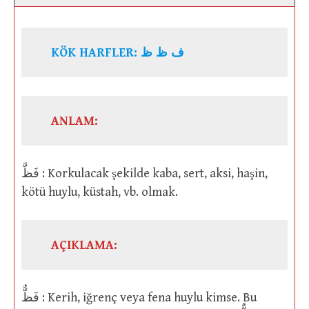
KÖK HARFLER: ف ظ ظ
ANLAM:
فَظَّ : Korkulacak şekilde kaba, sert, aksi, haşin,
kötü huylu, küstah, vb. olmak.
AÇIKLAMA:
فَظٌّ : Kerih, iğrenç veya fena huylu kimse. Bu