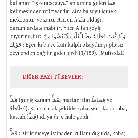
kullanım “işkembe suyu” anlamına gelen فَظٌّ
kelimesinden müsteardır. Zira bu suyu içmek
mekruhtur ve zaruretin en fazla olduğu
durumlarda alınabilir. Yüce Allah şöyle
buyurmuştur: وَلَوْ كُنْتَ فَظًّا غَلِيظَ الْقَلْبِ لَانْفَضُّوا مِنْ
حَوْلِكَ : Eğer kaba ve katı kalpli olsaydın şüphesiz
çevrenden dağılır giderlerdi (3/159). (Müfredât)
DİĞER BAZI TÜREVLER:
فَظَّ (geniş zaman يَفَظُّ mastar isim فِظَاظٌ ve
فَظَاظَةٌ): Korkulacak şekilde kaba, sert, kaba saba,
küstah (فَظٌّ) idi ya da o hale geldi.
فَظٌّ : Bir kimseye istinaden kullanıldığında, kaba;