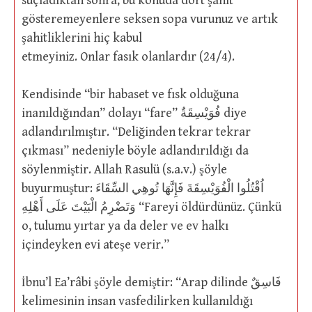
suçladıktan sonra, bu konuda dört şahit
gösteremeyenlere seksen sopa vurunuz ve artık
şahitliklerini hiç kabul
etmeyiniz. Onlar fasık olanlardır (24/4).
Kendisinde “bir habaset ve fısk olduğuna
inanıldığından” dolayı “fare” فُوَيْسِقَةٌ diye
adlandırılmıştır. “Deliğinden tekrar tekrar
çıkması” nedeniyle böyle adlandırıldığı da
söylenmiştir. Allah Rasulü (s.a.v.) şöyle
buyurmuştur: اُقْتُلُوا الْفُوَيْسِقَةَ فَإِنَّهَا تُوهِي السِّقَاءَ
وَتَضْرِمُ الْبَيْتَ عَلَى أَهْلِهِ “Fareyi öldürdünüz. Çünkü
o, tulumu yırtar ya da deler ve ev halkı
içindeyken evi ateşe verir.”
İbnu’l Ea’râbi şöyle demiştir: “Arap dilinde فَاسِقٌ
kelimesinin insan vasfedilirken kullanıldığı