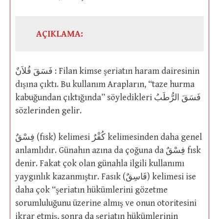
AÇIKLAMA:
فَسَقَ فُلاَنٌ : Filan kimse şeriatın haram dairesinin
dışına çıktı. Bu kullanım Arapların, “taze hurma
kabuğundan çıktığında” söyledikleri فَسَقَ الرُّطَبُ
sözlerinden gelir.
فِسْقٌ (fısk) kelimesi كُفْرٌ kelimesinden daha genel
anlamlıdır. Günahın azına da çoğuna da فِسْقٌ fısk
denir. Fakat çok olan günahla ilgili kullanımı
yaygınlık kazanmıştır. Fasık (فَاسِقٌ) kelimesi ise
daha çok “şeriatın hükümlerini gözetme
sorumluluğunu üzerine almış ve onun otoritesini
ikrar etmiş, sonra da şeriatın hükümlerinin