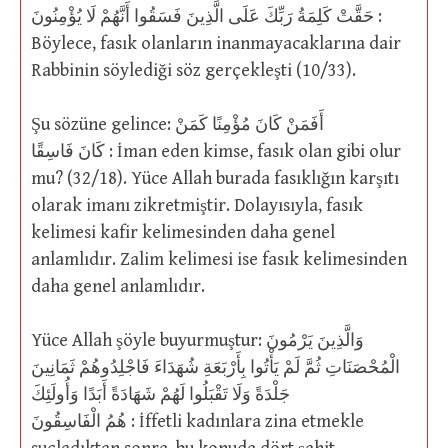
حَقَّتْ كَلِمَةُ رَبِّكَ عَلَى الَّذِينَ فَسَقُوا أَنَّهُمْ لَا يُؤْمِنُونَ :
Böylece, fasık olanların inanmayacaklarına dair
Rabbinin söylediği söz gerçekleşti (10/33).
Şu sözüne gelince: أَفَمَنْ كَانَ مُؤْمِنًا كَمَنْ
كَانَ فَاسِقًا : İman eden kimse, fasık olan gibi olur
mu? (32/18). Yüce Allah burada fasıklığın karşıtı
olarak imanı zikretmiştir. Dolayısıyla, fasık
kelimesi kafir kelimesinden daha genel
anlamlıdır. Zalim kelimesi ise fasık kelimesinden
daha genel anlamlıdır.
Yüce Allah şöyle buyurmuştur: وَالَّذِينَ يَرْمُونَ
الْمُحْصَنَاتِ ثُمَّ لَمْ يَأْتُوا بِأَرْبَعَةِ شُهَدَاءَ فَاجْلِدُوهُمْ ثَمَانِينَ
جَلْدَةً وَلَا تَقْبَلُوا لَهُمْ شَهَادَةً أَبَدًا وَأُولَئِكَ
هُمُ الْفَاسِقُونَ : İffetli kadınlara zina etmekle