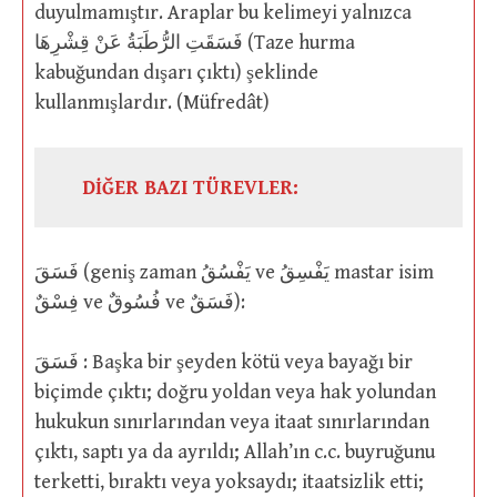
duyulmamıştır. Araplar bu kelimeyi yalnızca
فَسَقَتِ الرُّطَبَةُ عَنْ قِشْرِهَا (Taze hurma
kabuğundan dışarı çıktı) şeklinde
kullanmışlardır. (Müfredât)
DİĞER BAZI TÜREVLER:
فَسَقَ (geniş zaman يَفْسُقُ ve يَفْسِقُ mastar isim
فِسْقٌ ve فُسُوقٌ ve فَسَقٌ):
فَسَقَ : Başka bir şeyden kötü veya bayağı bir
biçimde çıktı; doğru yoldan veya hak yolundan
hukukun sınırlarından veya itaat sınırlarından
çıktı, saptı ya da ayrıldı; Allah’ın c.c. buyruğunu
terketti, bıraktı veya yoksaydı; itaatsizlik etti;