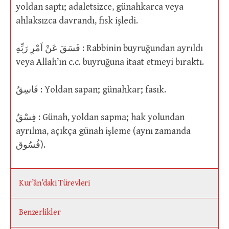
yoldan saptı; adaletsizce, günahkarca veya
ahlaksızca davrandı, fısk işledi.
فَسَقَ عَنْ اَمْرِ رَبِّهِ : Rabbinin buyruğundan ayrıldı
veya Allah’ın c.c. buyruğuna itaat etmeyi bıraktı.
فَاسِقٌ : Yoldan sapan; günahkar; fasık.
فِسْقٌ : Günah, yoldan sapma; hak yolundan
ayrılma, açıkça günah işleme (aynı zamanda
فُسُوق).
Kur’ân’daki Türevleri
Benzerlikler