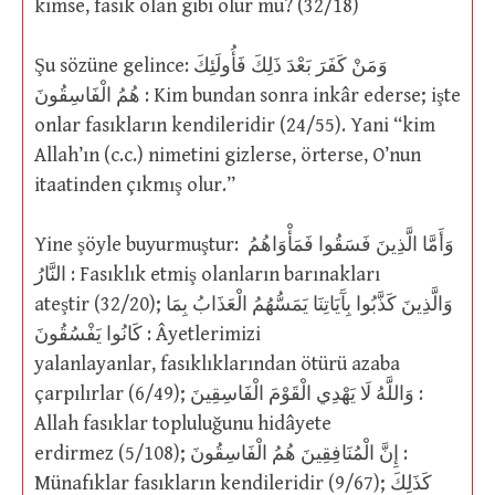
kimse, fasık olan gibi olur mu? (32/18)
Şu sözüne gelince: وَمَنْ كَفَرَ بَعْدَ ذَلِكَ فَأُولَئِكَ
هُمُ الْفَاسِقُونَ : Kim bundan sonra inkâr ederse; işte
onlar fasıkların kendileridir (24/55). Yani “kim
Allah’ın (c.c.) nimetini gizlerse, örterse, O’nun
itaatinden çıkmış olur.”
Yine şöyle buyurmuştur: وَأَمَّا الَّذِينَ فَسَقُوا فَمَأْوَاهُمُ
النَّارُ : Fasıklık etmiş olanların barınakları
ateştir (32/20); وَالَّذِينَ كَذَّبُوا بِآَيَاتِنَا يَمَسُّهُمُ الْعَذَابُ بِمَا
كَانُوا يَفْسُقُونَ : Âyetlerimizi
yalanlayanlar, fasıklıklarından ötürü azaba
çarpılırlar (6/49); وَاللَّهُ لَا يَهْدِي الْقَوْمَ الْفَاسِقِينَ :
Allah fasıklar topluluğunu hidâyete
erdirmez (5/108); إِنَّ الْمُنَافِقِينَ هُمُ الْفَاسِقُونَ :
Münafıklar fasıkların kendileridir (9/67); كَذَلِكَ