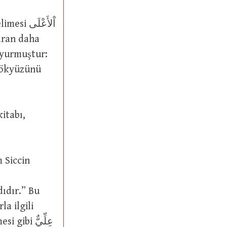
aran daha
uyurmuştur:
 Siccin
dıdır.” Bu
a ilgili