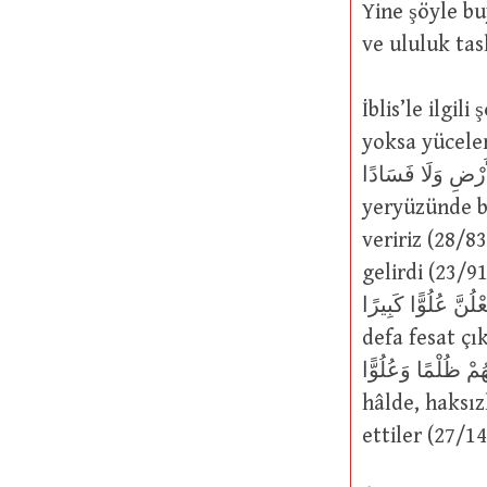
Yine şöyle buyurmuştur: كَانُوا قَوْمًا عَالِينَ
ve ululuk tas
İblis’le ilgili şöyle buyurmuştur: لِينَ
yoksa yücelerden mi oldun? (38/7
 فِي الْأَرْضِ وَلَا فَسَادًا
yeryüzünde b
veririz (28/83); وَلَعَلَا بَعْضُهُمْ عَلَى بَعْضٍ : Mutlaka onlardan biri diğ
gelirdi (23/91); ِلَى بَنِي إسْرائِيلَ فِي الْكِتَابِ لَتُفْسِدُنَّ فِي الْأَرْضِ
مَرَّتَيْنِ وَلَتَعْلُنَّ عُلُوًّا كَبِيرًا : Biz, kitapta 
defa fesat çık
هَا أَنْفُسُهُمْ ظُلْمًا وَعُلُوًّا
hâlde, haksız
ettiler (27/14