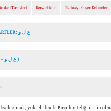
ân’daki Türevleri
Benzerlikler
Türkçeye Geçen Kelimeler
KÖK HARFLER: ع ل و
( ع ل و – ع ل ي )
: