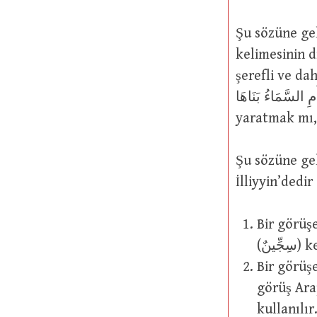
Şu sözüne gelince: وَالسَّمَاوَاتِ الْعُلٰى : Yüce gökler (20/4).
kelimesinin d
şerefli ve d
تُمْ أَشَدُّ خَلْقًا أَمِ السَّمَاءُ بَنَاهَا
yaratmak mı, 
Şu sözüne gelince: لَّا إِنَّ كِتَابَ الْأَبْرَارِ لَفِي عِلِّيِّينَ
İlliyyin’dedir
Bir görüşe
(نٌ
Bir görüşe
görüş Ara
kullanılır. Şöyl