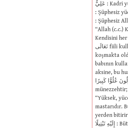
عَلِيٌّ : Kadri yüce. عَلِيَ kökünden gelir. Yüce Allah (c.c.) وَأَنَّ اللَّهَ هُوَ الْعَلِيُّ الْكَبِيرُ
: Şüphesiz yüce ve büy
: Şüphesiz Al
“Allah (c.c.) 
Kendisini he
تَعَالَى fiili kullanılır. Mesela: تَعَالَى اللَّهُ عَمَّا يُشْرِكُونَ : Allah, onların şirk
koşmakta olduk
babının kulla
aksine, bu hu
ى عَمَّا يَقُولُونَ عُلُوًّا كَبِيرًا
münezzehtir; son
“Yüksek, yüce ya 
mastarıdır. Bu itibarla Yüce Allah’
yerden bitirir gibi ye
إِلَيْهِ تَبْتِيلًا : Bütün varlığınla O’na yönel (73/8) sözünde geçen تَبْتِيلًا kelimesine