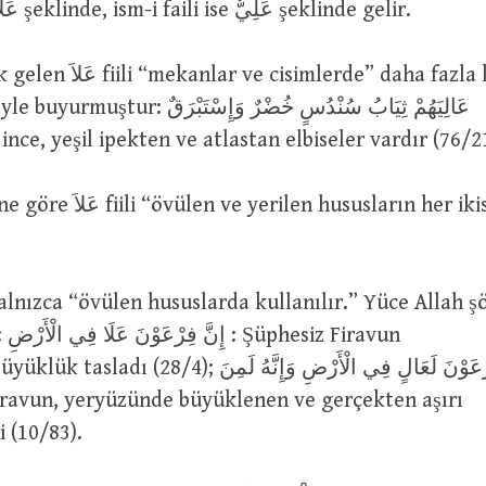
mastarı ise عَلاَءٌ şeklinde, ism-i faili ise عَلِيٌّ şeklinde gelir.
lerde” daha fazla kullanılır.
عَالِيَهُمْ ثِيَابُ سُنْدُسٍ خُضْرٌ وَإِسْتَبْ
ince, yeşil ipekten ve atlastan elbiseler vardır (76/2
en hususların her ikisinde de”
avun
); وَإِنَّ فِرْعَوْنَ لَعَالٍ فِي الْأَرْضِ وَإِنَّهُ لَمِنَ
 (10/83).