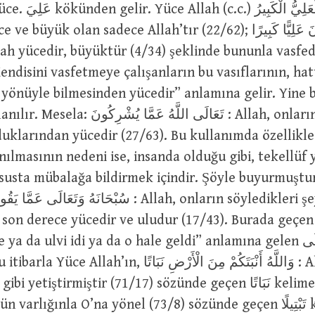
ük olan sadece Allah’tır (22/62); إِنَّ اللَّهَ كَانَ عَلِيًّا كَبِيرًا
lah yücedir, büyüktür (4/34) şeklinde bununla vasfed
Kendisini vasfetmeye çalışanların bu vasıflarının, hat
r yönüyle bilmesinden yücedir” anlamına gelir. Yine
larından yücedir (27/63). Bu kullanımda özellikle َفَاعُلٌ
nılmasının nedeni ise, insanda olduğu gibi, tekellüf y
susta mübalağa bildirmek içindir. Şöyle buyurmuştu
سُبْحَانَهُ وَتَعَالَ : Allah, onların söyledikleri şeylerden
 derece yücedir ve uludur (17/43). Burada geçen عُلُوٌّ kelimes
da ulvi idi ya da o hale geldi” anlamına gelen تَعَالَى fiilinin
ın, وَاللَّهُ أَنْبَتَكُمْ مِنَ الْأَرْضِ نَبَاتًا : Allah sizi
tiştirmiştir (71/17) sözünde geçen نَبَاتًا kelimesine ve وَتَبَتَّلْ