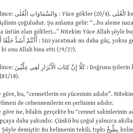
 الْعُلٰى kelimesi اْلأَعْلَى
işilinin çoğuludur. Şu anlama gelir: “…bu aleme naz
aha üstün olan gökleri…” Nitekim Yüce Allah şöyle b
أَأَنْ : Sizi yaratmak mı daha güç, yoksa gökyüzünü
ki onu Allah bina etti (79/27).
كَ : Doğrusu iyilerin kitabı,
 (83/18).
 göre, bu, “cennetlerin en yücesinin adıdır”. Nitekim
سِجِّي) kelimesi de cehennemlerin en şerlisinin adıdır.
 göre ise, bilakis gerçekte bu “cennet sakinlerinin a
pçaya daha yakındır. Çünkü bu çoğul yalnızca akıllarl
e demiştir: Bu kelimenin tekili, tıpkı بِطِّيخٌ kelimesi gibi عِلِّيٌّ