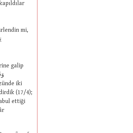
dirdik (17/4);
âr