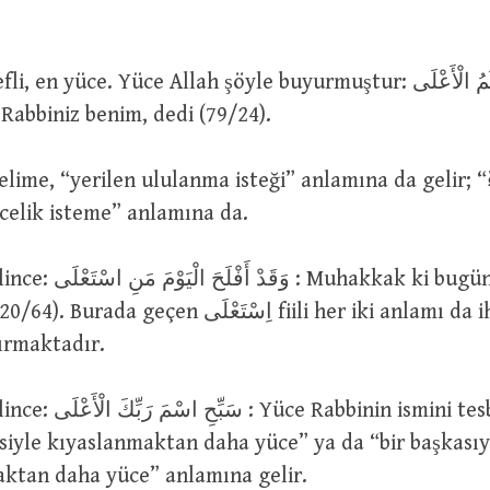
 Rabbiniz benim, dedi (79/24).
ücelik isteme” anlamına da.
hakkak ki bugün, üstün gelen
n اِسْتَعْلَى fiili her iki anlamı da ihtimal olarak
dırmaktadır.
nin ismini tesbih et (87/1).
siyle kıyaslanmaktan daha yüce” ya da “bir başkasıyl
maktan daha yüce” anlamına gelir.