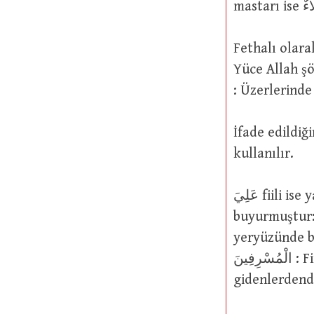
Fethalı olarak gelen عَلاَ fiili “mekanlar ve cisim
Yüce Allah şöyle buyurmuştur: رَقٌ
: Üzerlerinde 
İfade edildiğine göre عَلاَ fiili “övülen ve yeril
kullanılır.
عَلِيَ fiili ise yalnızca “övülen hususlarda kullanılır.” Yüce Allah şöyle
buyurmuştur: إِنَّ فِرْعَوْنَ عَلَا فِي الْأَرْضِ : Şüphesiz Fir
yeryüzünde büyüklük tasladı (28/4
الْمُسْرِفِينَ : Firavun, yeryüzünde büyüklenen ve gerçekten aşırı
gidenlerdendi