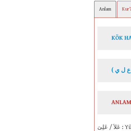
Anlam
Kur’
ANLAM
عَلاَ / عَلِىَ : Yüksek olmak, yükseltilmek. Birçok niteliği üstün olmak. Gün