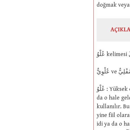
doğmak veya
AÇIKL
عُلْوٌ : Yüksek olmak ya da yükselmek. Fiil olarak “Yüksek, yüce ya da ulvi idi ya
da o hale geldi, y
kullanılır. Bu fiilin mastarı عُلُوٌّ şekli
yine fiil ola
idi ya da o hale geldi” anlamın