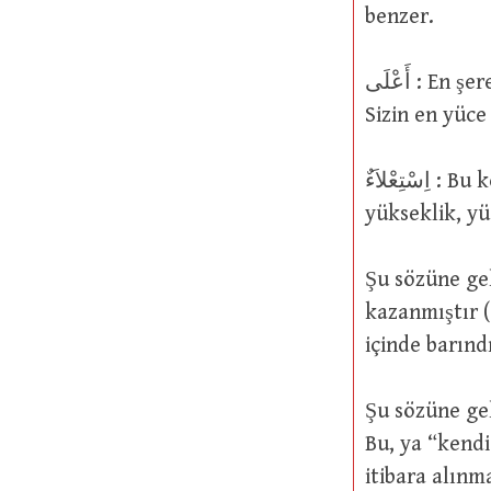
benzer.
أَعْلَى : En şerefli, en yüce. Yüce Allah şöyle buyurmuştur: فَقَالَ أَنَا رَبُّكُمُ الْأَعْلَى :
Sizin en yüce
اِسْتِعْلاَءٌ : Bu kelime, “yerilen ululanma isteği” anlamına da gelir; “عَلَاءٌ yani
yükseklik, y
Şu sözüne gelince: وَقَدْ أَفْلَحَ الْيَوْمَ مَنِ اسْتَعْلَى : Mu
kazanmıştır (20/64). Burada geçe
içinde barın
Şu sözüne gelince: سَبِّحِ اسْمَ رَبِّكَ الْأَعْلَى : Yüce Rabbi
Bu, ya “kendi
itibara alın