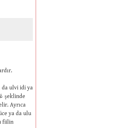
mlardır.
üce ya da ulu