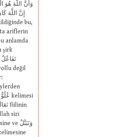
ildiğinde bu,
ta ariflerin
 bu anlamda
ت
ollu değil
r:
i