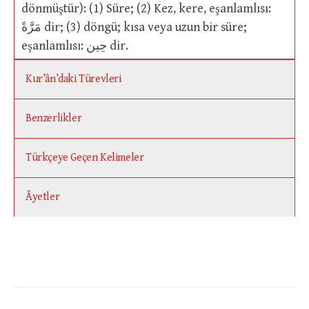
dönmüştür): (1) Süre; (2) Kez, kere, eşanlamlısı:
مَرَّةً dir; (3) döngü; kısa veya uzun bir süre;
eşanlamlısı: حِين dir.
Kur’ân’daki Türevleri
Benzerlikler
Türkçeye Geçen Kelimeler
Âyetler