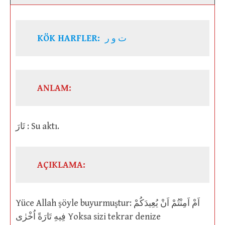
KÖK HARFLER:
ت و ر
ANLAM:
تَارَ : Su aktı.
AÇIKLAMA:
Yüce Allah şöyle buyurmuştur: اَمْ اَمِنْتُمْ اَنْ يُعِيدَكُمْ
فِيهِ تَارَةً اُخْرٰى Yoksa sizi tekrar denize