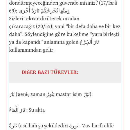
döndürmeyeceğinden güvende misiniz? (17/İsrâ
69); وَمِنْهَا نُخْرِجُكُمْ تَارَةً أُخْرَى
Sizleri tekrar dirilterek oradan
çıkaracağız (20/55); yani “bir defa daha ve bir kez
daha”. Söylendiğine göre bu kelime “yara birleşti
ya da kapandı” anlamına gelen تَارَ اْلجُرْحُ
kullanımından gelir.
DİĞER BAZI TÜREVLER:
تَارَ (geniş zaman يَتُورُ mastar isim تَوْرٌ):
تَارَ الْمَاءُ : Su aktı.
تَارَةً (asıl hali şu şekildedir: تورة . Vav harfi elife