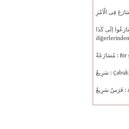
سَارَعُوا اِلَى كَذَا : Böyle bir şeye doğru hızlıca gitti, hızlandırmada ve
diğerlerinden
رَعَةٌ
رِيعٌ