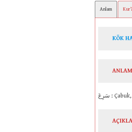
Anlam
Kur’
KÖK H
ANLAM
سَرِعَ : Ça
AÇIKL