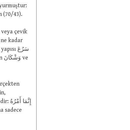
buyurmuştur:
kları gün (70/43).
a ne kadar
إِنَّم