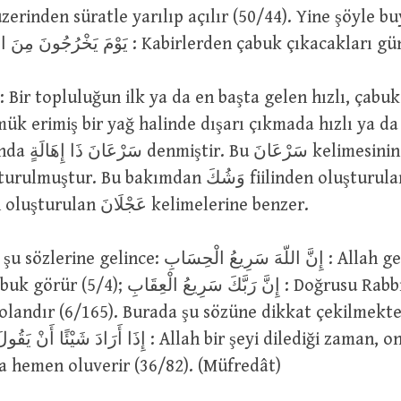
üzerinden süratle yarılıp açılır (50/44). Yine şöyle 
يَوْمَ يَخْرُجُونَ مِنَ الاَجْدَاثِ سِرَاعًا : Kabirlerden çabuk çıkaca
ümük erimiş bir yağ halinde dışarı çıkmada hızlı ya d
mesinin yapısı سَرُعَ
 Bu bakımdan وَشُكَ fiilinden oluşturulan وَشْكَانَ ve
عَجُلَ fiilinden oluşturulan عَجْلَانَ kelimelerine benzer.
ce: إِنَّ اللّهَ سَرِيعُ الْحِسَابِ : Allah gerçekten
إِنَّ رَبَّكَ سَرِيعُ الْعِ : Doğrusu Rabbin,
ndır (6/165). Burada şu sözüne dikkat çekilmektedir: َا أَمْرُهُ
إِذَا أَرَادَ  : Allah bir şeyi dilediği zaman, ona sadece
da hemen oluverir (36/82). (Müfredât)