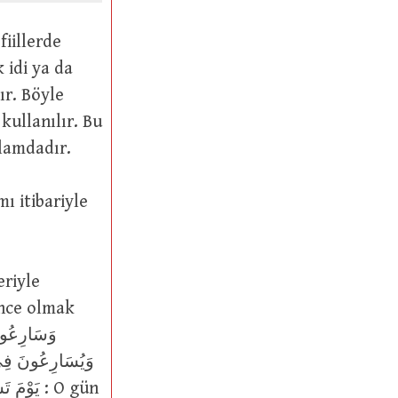
k idi ya da
elimesiyle aynı anlamdadır.
önce olmak