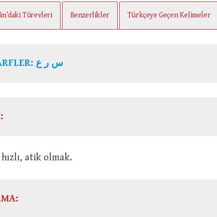
ân’daki Türevleri
Benzerlikler
Türkçeye Geçen Kelimeler
ARFLER:
س ر ع
:
buk, hızlı, atik olmak.
AMA: