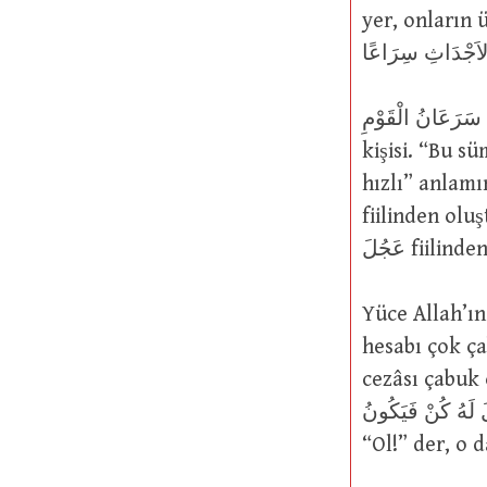
yer, onların 
سَرَعَانُ الْقَوْمِ : Bir topluluğun ilk ya da en başta gelen hızlı, çabuk veya çevik
kişisi. “Bu s
hızlı” anlamında سَرْعَانَ ذَا إِهَالَةٍ denmiştir. Bu سَرْعَانَ keli
fiilinden oluşturulmuştur.
Yüce Allah’ın şu sözlerine gelin
hesabı çok çabuk görür (5/4); قَابِ
cezâsı çabuk ola
شَيْئًا أَنْ يَقُولَ لَهُ كُنْ فَيَكُونُ
“Ol!” der, o 