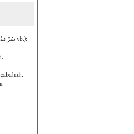
سَرِعَ (geniş zaman يَسْرَعُ) ve سَرُعَ (geniş zaman يَسْرُعُ mastar isim سُرْعَةٌ vb.):
i.