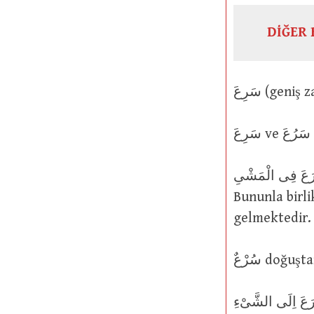
DİĞER 
اَسْرَعَ فِى الْمَشْىِ : Koşar adım yürüdü; çabuk olmaya çalıştı
Bununla birlikte, اَسْرَعَ çabuk olma çabası ya da gö
gelmektedir.
سُرْعٌ doğ