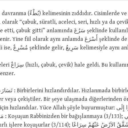
il olarak “çabuk, süratli, aceleci, seri, hızlı ya da çevi
abuk gitti” anlamında سَرُعَ şeklinde kullanılır. Böyle
fiilin ism-i faili ise, مُسْرِعٌ şeklinde gelir, سَرِيعٌ k
line benzer.
er veya çekiştiler. Bir şeye ulaşmada diğerlerinden 
 hızlandılar. Yüce Allah şöyle buyurmuştur: وَسَارِعُوا إِلَى
وَيُسَارِع