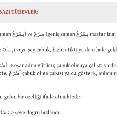
BAZI TÜREVLER:
سَرِعَ ve سَرُعَ : O kişi veya şey çabuk, hızlı, atikti ya da o hale geld
 ya da çabaladı.
steriş, anlamına
uştan gelen bir özelliği ifade etmektedir.
سَارَعَ اِلَى الشَّىْءِ : O şeye doğru hızlandı.