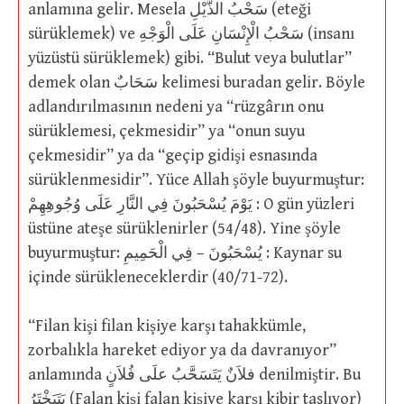
anlamına gelir. Mesela سَحْبُ الذَّيْلِ (eteği
sürüklemek) ve سَحْبُ الْإِنْسَانِ عَلَى الْوَجْهِ (insanı
yüzüstü sürüklemek) gibi. “Bulut veya bulutlar”
demek olan سَحَابٌ kelimesi buradan gelir. Böyle
adlandırılmasının nedeni ya “rüzgârın onu
sürüklemesi, çekmesidir” ya “onun suyu
çekmesidir” ya da “geçip gidişi esnasında
sürüklenmesidir”. Yüce Allah şöyle buyurmuştur:
يَوْمَ يُسْحَبُونَ فِي النَّارِ عَلَى وُجُوهِهِمْ : O gün yüzleri
üstüne ateşe sürüklenirler (54/48). Yine şöyle
buyurmuştur: يُسْحَبُونَ – فِي الْحَمِيمِ : Kaynar su
içinde sürükleneceklerdir (40/71-72).
“Filan kişi filan kişiye karşı tahakkümle,
zorbalıkla hareket ediyor ya da davranıyor”
anlamında فلاَنٌ يَتَسَحَّبُ علَى فُلاَنٍ denilmiştir. Bu
يَتَبَخْتَرُ (Falan kişi falan kişiye karşı kibir taslıyor)