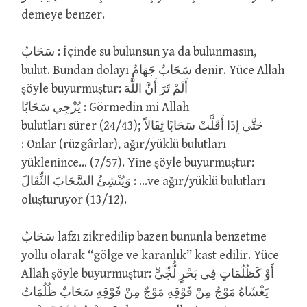
demeye benzer.
سَحَابٌ : İçinde su bulunsun ya da bulunmasın,
bulut. Bundan dolayı سَحَابٌ جَهَامٌ denir. Yüce Allah
şöyle buyurmuştur: أَلَمْ تَرَ أَنَّ اللَّهَ
يُزْجِي سَحَابًا : Görmedin mi Allah
bulutları sürer (24/43); حَتَّى إِذَا أَقَلَّتْ سَحَابًا ثِقَالاً
: Onlar (rüzgârlar), ağır/yüklü bulutları
yüklenince… (7/57). Yine şöyle buyurmuştur:
وَيُنْشِئُ السَّحَابَ الثِّقَالَ : …ve ağır/yüklü bulutları
oluşturuyor (13/12).
سَحَابٌ lafzı zikredilip bazen bununla benzetme
yollu olarak “gölge ve karanlık” kast edilir. Yüce
Allah şöyle buyurmuştur: أَوْ كَظُلُمَاتٍ فِي بَحْرٍ لُّجِّيٍّ
يَغْشَاهُ مَوْجٌ مِنْ فَوْقِهِ مَوْجٌ مِنْ فَوْقِهِ سَحَابٌ ظُلُمَاتٌ