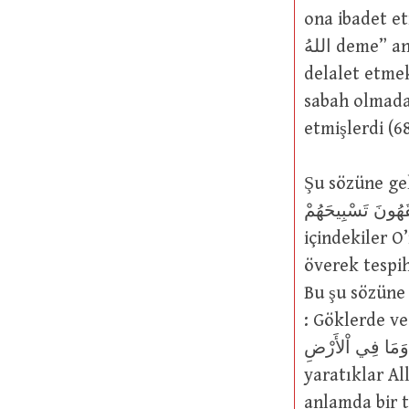
ona ibadet etme
اللهُ deme” anlamında yorumlanmıştır. Nitekim Yüce Allah’ın şu sözü de buna
delalet etmektedir: يَصْرِمُنَّهَا مُصْبِحِينَ – وَلا يَسْتَثْنُونَ
sabah olmadan
etmişlerdi (6
Şu sözüne gelince: سَّبْعُ وَالأَرْضُ وَمَنْ فِيهِنَّ وَإِنْ مِنْ شَيْءٍ
كِنْ لاَ تَفْقَهُونَ تَسْبِيحَهُمْ
içindekiler O
överek tespih
Bu şu sözüne benzer: اوَاتِ وَالأَرْضِ طَوْعًا وَكَرْهًا
: Göklerde ve
ّمَاوَاتِ وَمَا فِي اْلأَرْضِ
yaratıklar Al
anlamda bir t