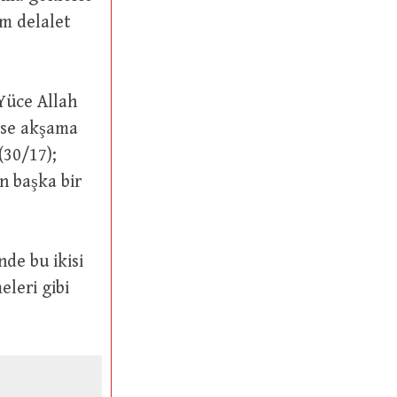
im delalet
(30/17);