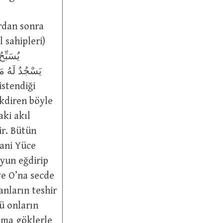
ardan sonra
akdiren böyle
ir. Bütün
yani Yüce
oyun eğdirip
ve O’na secde
nların teshir
ü onların
ışma göklerle