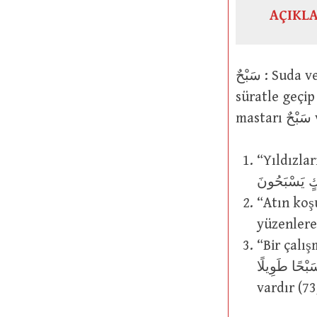
AÇIKL
سَبْحٌ : Suda veya havada, süratle geçip gitmek. Fiil olarak “suda veya havada,
süratle geçip gitti. Sud
“Yıldızların
“Atın koşuşuyla” i
yüzenlere
“Bir çalış
َ فِي اَلنَّهَارِ سَبْحًا طَوِيلًا
vardır (73