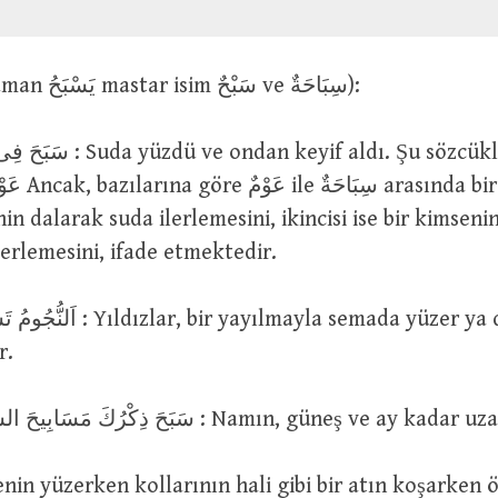
سَبَحَ (geniş zaman يَسْبَحُ mastar isim سَبْحٌ ve سِبَاحَةٌ):
an keyif aldı. Şu sözcükle eş
enin dalarak suda ilerlemesini, ikincisi ise bir kimse
lerlemesini, ifade etmektedir.
mayla semada yüzer ya da süzülür ya
r.
سَبَحَ ذِكْرُكَ مَسَابِيحَ الشَّمْسِ وَ الْقَمَرِ : Namın, güneş 