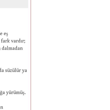
nin dalmadan
ve ay kadar uzağa yürümüş.