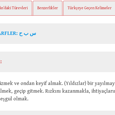
ân’daki Türevleri
Benzerlikler
Türkçeye Geçen Kelimeler
ARFLER:
س ب ح
:
mek, geçip gitmek. Rızkını kazanmakla, ihtiyaçları
meşgul olmak.