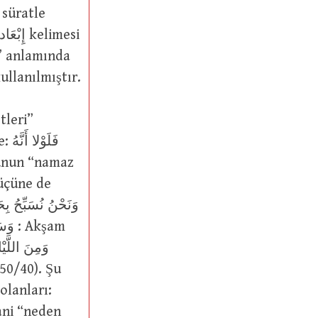
n” anlamında
i kullanılmıştır.
فَل
 üçüne de
(50/40). Şu
ani “neden