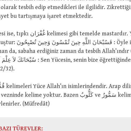
 olarak tesbih edip etmedikleri ile ilgilidir. Zikrettiğ
e ayet bu tartışmaya işaret etmektedir.
فَسُبْحَانَ ا : Öyle ise akşama
man da, sabaha erdiğiniz zaman da tesbih Allah’ındır 
سُب : Sen Yücesin, senin bize öğrettiğinden başka bir
(2/32).
ylenirler. (Müfredât)
BAZI TÜREVLER: