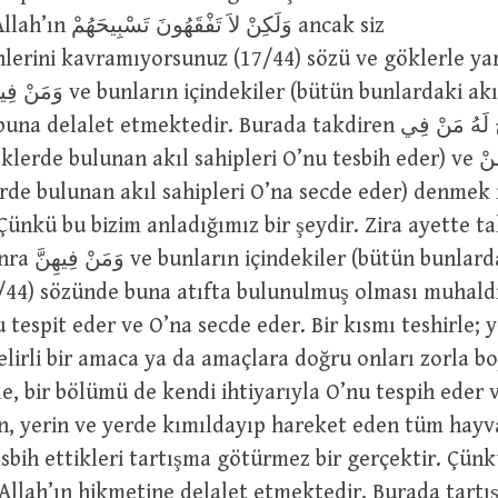
وَلَكِنْ لاَ تَ ancak siz
hlerini kavramıyorsunuz (17/44) sözü ve göklerle y
delalet etmektedir. Burada takdiren يُسَبِّحُ لَهُ مَنْ فِي
ünkü bu bizim anladığımız bir şeydir. Zira ayette t
n bunlardaki akıl
7/44) sözünde buna atıfta bulunulmuş olması muhald
u tespit eder ve O’na secde eder. Bir kısmı teshirle; 
elirli bir amaca ya da amaçlara doğru onları zorla b
le, bir bölümü de kendi ihtiyarıyla O’nu tespih eder 
n, yerin ve yerde kımıldayıp hareket eden tüm hayva
bih ettikleri tartışma götürmez bir gerçektir. Çünk
 Allah’ın hikmetine delalet etmektedir. Burada tart