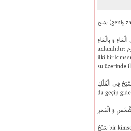
سَبَحَ فِى الْمَاءِ وَ بِالْمَاءِ : Suda yüzdü ve ond
anlamlıdır: عَوْم Ancak, bazılarına göre عَوْمٌ ile سِبَاحَةٌ arasında bir fark vardır;
ilki bir kims
su üzerinde i
اَلنُّجُومُ تَسْبَحُ فِى الْفُلْكِ : Yıldızlar, bir yayıl
da geçip gide
سَبْحٌ bir kimsenin yüzerken kollarının hali gibi bir atın koşarken ön