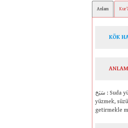
Anlam
Kur’
KÖK H
ANLAM
سَبَحَ : Suda yüzmek ve ondan keyif almak. (Yıldızlar) bir yayılmayla semada
yüzmek, süzül
getirmekle 