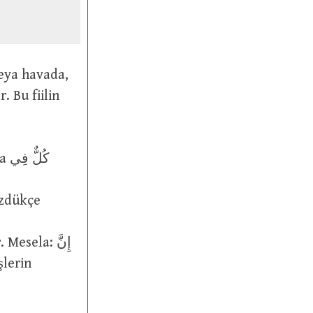
كُ
sela: إِنَّ