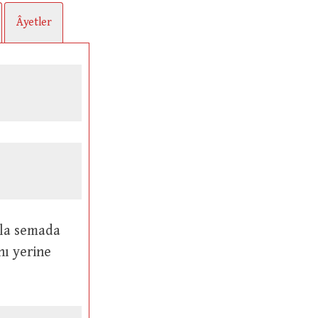
Âyetler
nı yerine