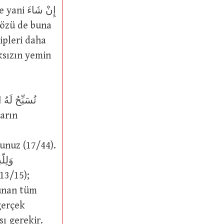
إِنْ شَا
ksızın yemin
unuz (17/44).
13/15);
gerçek
ı gerekir.