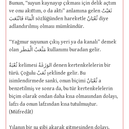
Bunun, “suyun kaynayıp çıkması için delik açtım
ve onu akıttım, o da aktı” anlamına gelen ثَعَبْتُ
الْمَاءَ فَانْثَعَبَ sözlüğünden hareketle ثُعْبَانٌ diye
adlandırılmış olması mümkündür.
“Yağmur suyunun çıkış yeri ya da kanalı” demek
olan مَثْعَبُ الْمَطَر kullanımı buradan gelir.
ثُعْبَةٌ kelimesi الوَزَغَةُ denen kertenkelelerin bir
türü. Çoğulu ثُعَبٌ şeklinde gelir. Bu
isimlendirmede sanki, onun biçimi ثُعْبَانٌ a
benzetilmiş ve sonra da, bu tür kertenkelelerin
biçim olarak ondan daha kısa olmasından dolayı,
lafzı da onun lafzından kısa tutulmuştur.
(Müfredât)
Yılanın bir su gibi akarak gitmesinden dolayı,