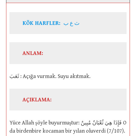
KÖK HARFLER:
ث ع ب
ANLAM:
ثَعَبَ : Açığa vurmak. Suyu akıtmak.
AÇIKLAMA:
Yüce Allah şöyle buyurmuştur: فَإِذَا هِيَ ثُعْبَانٌ مُبِينٌ O
da birdenbire kocaman bir yılan oluverdi (7/107).