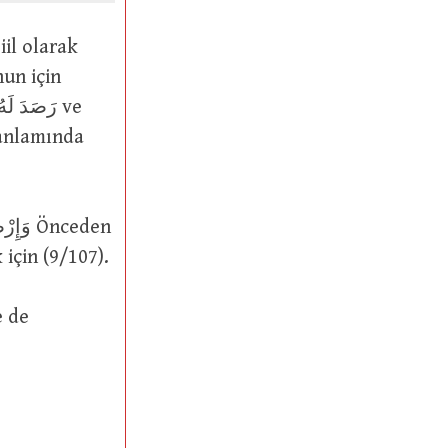
un için
için (9/107).
e de