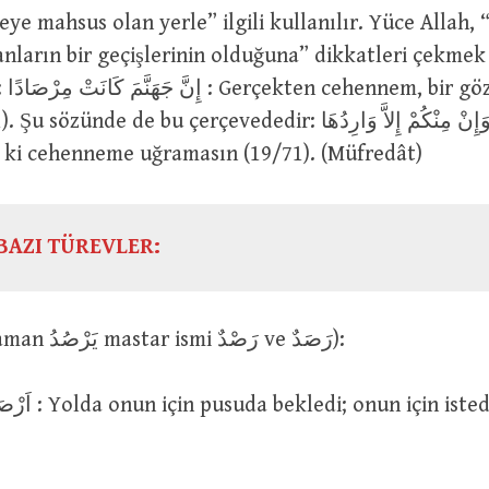
ye mahsus olan yerle” ilgili kullanılır. Yüce Allah
anların bir geçişlerinin olduğuna” dikkatleri çekmek 
tleme
e de bu çerçevededir: وَإِنْ مِنْكُمْ إِلاَّ وَارِدُهَا : Sizden hiç
 ki cehenneme uğramasın (19/71). (Müfredât)
BAZI TÜREVLER:
رَصَدَ (geniş zaman يَرْصُدُ mastar ismi رَصْدٌ ve رَصَدٌ):