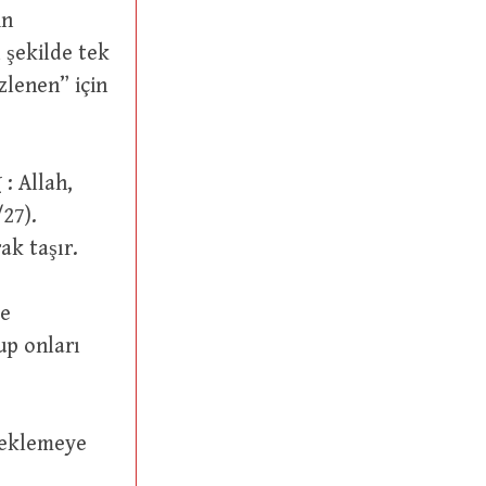
ı şekilde tek
zlenen” için
27).
arak taşır.
, beklemeye