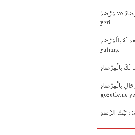
مَرْصَدٌ ve مِرْصَادٌ : Saklanma yeri; pusu. Rasat mevzii, rasathane, gözetleme
yeri.
قَعَدَ لَهُ بِالْمَرْصَدِ ve قَعَدَ لَهُ بِالْمِرْصَادِ ve قَعَدَ لَهُ بِالرَّصَدِ : Yolda onun 
yatmış.
اِنَّ الْمَنَايَا لِلرِّجَالِ بِالْمِرْصَادِ : Muha
gözetleme ye
رَّصَدِ