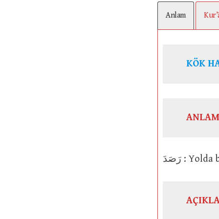
Anlam
Kur’
KÖK H
ANLAM
رَصَدَ : 
AÇIKL