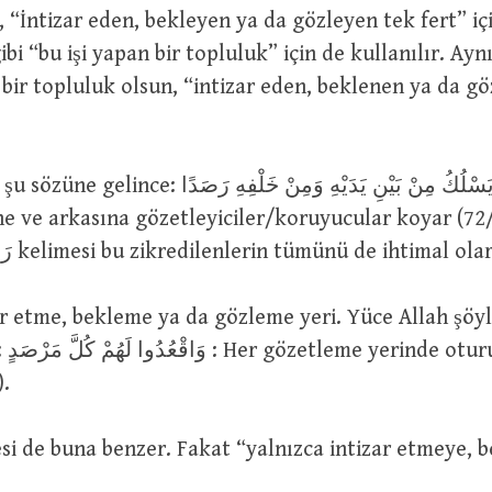
ibi “bu işi yapan bir topluluk” için de kullanılır. Ayn
a bir topluluk olsun, “intizar eden, beklenen ya da gö
يَسْلُكُ مِنْ بَيْنِ يَدَيْهِ وَمِنْ خَلْفِهِ ر : Allah,
ne ve arkasına gözetleyiciler/koruyucular koyar (72/
Buradaki رَصَدًا kelimesi bu zikredilenlerin tümünü de ihtimal ol
nları
).
مِ kelimesi de buna benzer. Fakat “yalnızca intizar etmeye