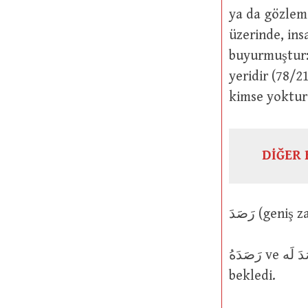
ya da gözleme
üzerinde, ins
buyurmuştur: إِنَّ جَهَنَّمَ كَانَتْ مِرْصَادًا : Gerçekten cehennem, bir göze
yeridir (78/21). Şu sözünd
kimse yoktur
DİĞER 
رَصَدَهُ ve اَرْصَدَ لَه : Yolda onun için pusuda bekledi; onun için istedi veya
bekledi.