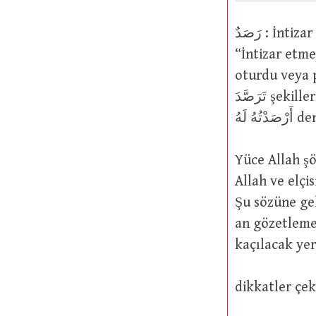
رَصَدٌ : İntizar etmeye, beklemeye ya da gözlemeye hazırlanmak. Fiil olarak
“İntizar etm
oturdu veya pus
تَرَصَّدَ şekillerinde kullanılır. Ayrıca “Bunu onun için hazırladım” anlamında
َدْتُهُ لَهُ
Yüce Allah şöyle buyurmuştur: مِنْ قَبْلُ
Allah ve elçi
Şu sözüne gelince: إِنَّ رَبَّكَ لَبِالْمِرْصَادِ
an gözetlemed
kaçılacak ye
dikkatler çek