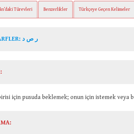
ân’daki Türevleri
Benzerlikler
Türkçeye Geçen Kelimeler
ARFLER:
ر ص د
:
Yolda birisi için pusuda beklemek; onun için istemek veya
AMA: