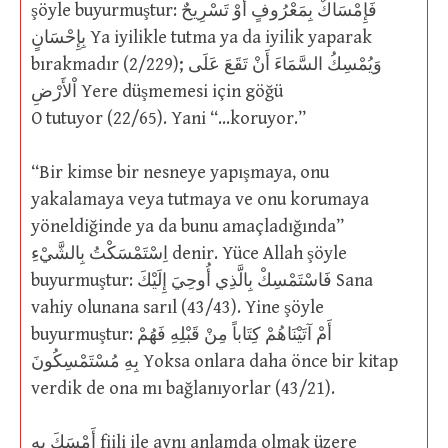
şöyle buyurmuştur: فَإِمْسَاكٌ بِمَعْرُوفٍ أَوْ تَسْرِيحٌ
بِإِحْسَانٍ Ya iyilikle tutma ya da iyilik yaparak
bırakmadır (2/229); وَيُمْسِكُ السَّمَاءَ أَنْ تَقَعَ عَلَى
اْلأَرْضِ Yere düşmemesi için göğü
O tutuyor (22/65). Yani “…koruyor.”
“Bir kimse bir nesneye yapışmaya, onu
yakalamaya veya tutmaya ve onu korumaya
yöneldiğinde ya da bunu amaçladığında”
اِسْتَمْسَكْتُ بِالشَّيْءِ denir. Yüce Allah şöyle
buyurmuştur: فَاسْتَمْسِكْ بِالَّذِي أُوحِيَ إِلَيْكَ Sana
vahiy olunana sarıl (43/43). Yine şöyle
buyurmuştur: أَمْ آتَيْنَاهُمْ كِتَاباً مِنْ قَبْلِهِ فَهُمْ
بِهِ مُسْتَمْسِكُونَ Yoksa onlara daha önce bir kitap
verdik de ona mı bağlanıyorlar (43/21).
أَمْسَكَ بِهِ fiili ile aynı anlamda olmak üzere