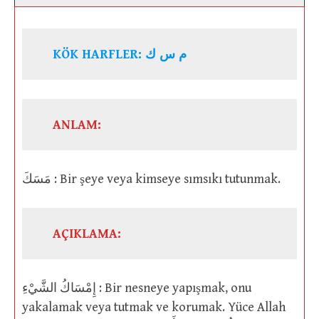
KÖK HARFLER: م س ك
ANLAM:
مَسَكَ : Bir şeye veya kimseye sımsıkı tutunmak.
AÇIKLAMA:
إِمْسَاكُ الشَّيْءِ : Bir nesneye yapışmak, onu
yakalamak veya tutmak ve korumak. Yüce Allah