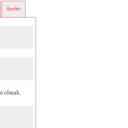
Âyetler
bi olmak.