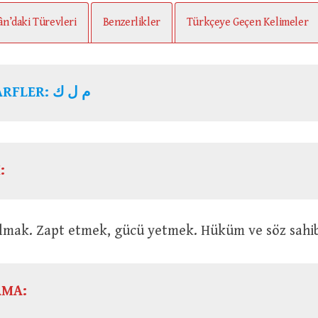
ân’daki Türevleri
Benzerlikler
Türkçeye Geçen Kelimeler
ARFLER:
م ل ك
:
Sahip olmak. Zapt etmek, gücü yetmek. Hüküm ve söz sahi
AMA: