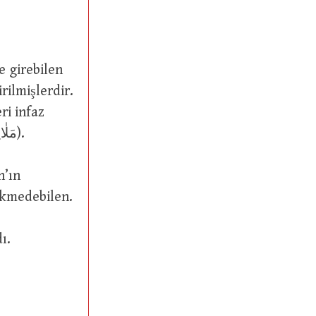
rilmişlerdir.
ri infaz
etmek, âlemin tedbir ve tanziminde çalıştırılmak gibi (çoğulu: مَلٰائِكَةٌ).
ükmedebilen.
ı.