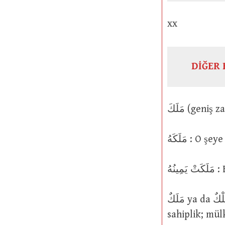
xx
DİĞER 
مَلَكَهُ :
ُهُ
مَلَكٌ ya da مُلْكٌ : Hükümranlık; egemenlik; krallık; hakimiyet; melekut;
sahiplik; mül