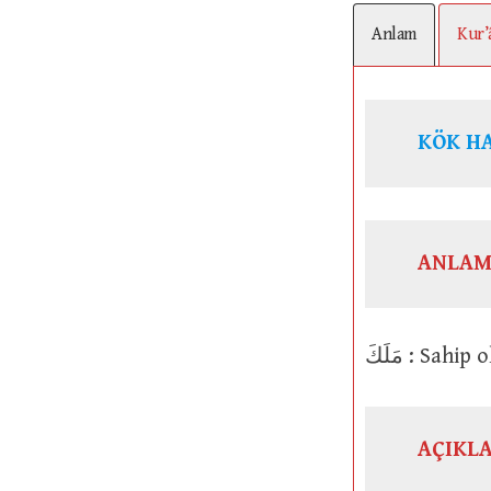
Anlam
Kur’
KÖK H
ANLAM
مَلَكَ : 
AÇIKL