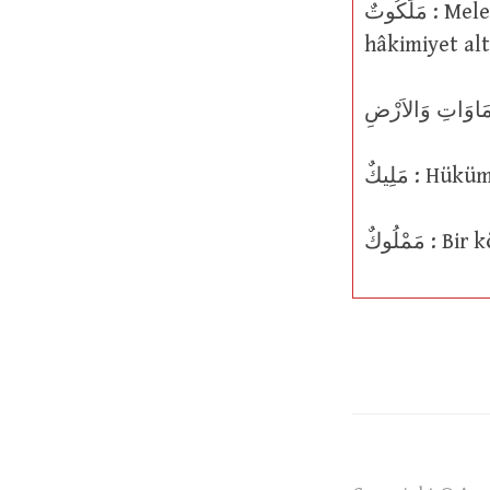
مَلَكُوتٌ : Melekut, hükümranlık. Azim mülkiyet, muhteşem saltanat, idare ve
hâkimiyet alt
مَلِيكٌ : H
مَمْلُوكٌ