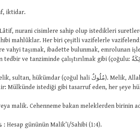
rruf, iktidar.
hibi mahlûklar. Her biri çeşitli vazifelerle vazifelendi
e vahyi taşımak, ibadette bulunmak, emrolunan işle
ir: Mülkünde istediği gibi tasarruf eden, her şeye h
 Sahip veya malik. Cehenneme bakan meleklerden birinin ad
مَالِكِ يَوْمِ الدِّينِ : Hesap gününün Malik’i/Sahibi (1:4).