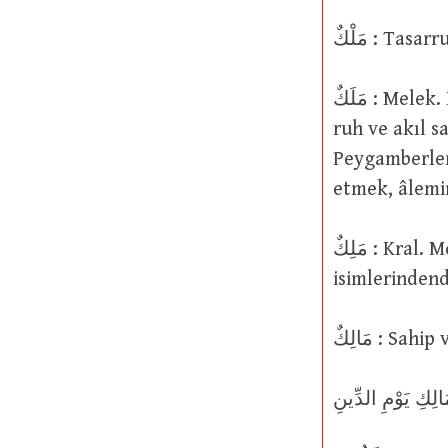
مَلْكٌ : Tasa
مَلَكٌ : Melek. Lâtif, nurani cisimlere sahip olup istedikleri suretlere girebilen
ruh ve akıl sa
Peygamberler
مَلِكٌ : Kral. Melik, sultan, hükümdar (çoğul hali مُلُوكٌ). Melik, Allah’ın
isimlerindend
مَالِكٌ :