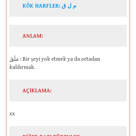
KÖK HARFLER:
م ل ق
ANLAM:
مَلَقَ : Bir şeyi yok etmek ya da ortadan
kaldırmak.
AÇIKLAMA:
xx