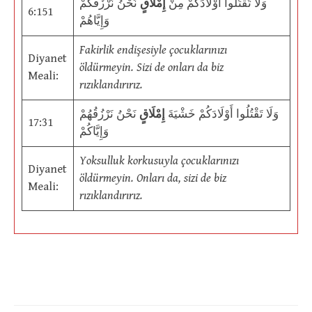
وَلَا تَقْتُلُوا أَوْلَادَكُمْ مِنْ
إِمْلَاقٍ
نَحْنُ نَرْزُقُكُمْ
6:151
وَإِيَّاهُمْ
Fakirlik endişesiyle çocuklarınızı
Diyanet
öldürmeyin. Sizi de onları da biz
Meali:
rızıklandırırız.
وَلَا تَقْتُلُوا أَوْلَادَكُمْ خَشْيَةَ
إِمْلَاقٍ
نَحْنُ نَرْزُقُهُمْ
17:31
وَإِيَّاكُمْ
Yoksulluk korkusuyla çocuklarınızı
Diyanet
öldürmeyin. Onları da, sizi de biz
Meali:
rızıklandırırız.