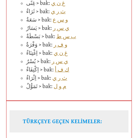
غ ن ي
غِنًى > bak:
ث ر ي
ثَرَاءٌ > bak:
و س ع
سَعَةٌ > bak:
ي س ر
يَسَارٌ > bak:
ب س ط
بَسْطَةٌ > bak:
و ف ر
وَفْرَةٌ > bak:
غ ن ي
اِغْتِنَاءٌ > bak:
ي س ر
يُسْرٌ > bak:
ك ف أ
اِكْتِفَاءٌ > bak:
ث ر ي
اِثْرَاءٌ > bak:
م و ل
تَمَوُّلٌ > bak:
TÜRKÇEYE GEÇEN KELİMELER: