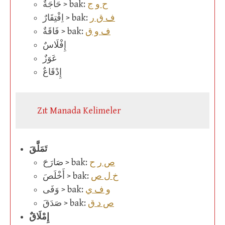
ح و ج
حَاجَةٌ > bak:
ف ق ر
اِفْتِقَارٌ > bak:
ف و ق
فَاقَةٌ > bak:
إِفْلَاسٌ
عَوَزٌ
إِدْقَاعٌ
Zıt Manada Kelimeler
تَمَلَّقَ
ص ر ح
صَارَحَ > bak:
خ ل ص
أَخْلَصَ > bak:
و ف ي
وَفَى > bak:
ص د ق
صَدَقَ > bak:
إِمْلَاقٌ