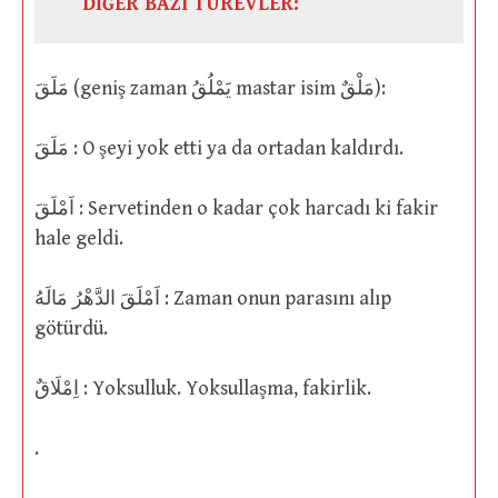
DİĞER BAZI TÜREVLER:
مَلَقَ (geniş zaman يَمْلُقُ mastar isim مَلْقٌ):
مَلَقَ : O şeyi yok etti ya da ortadan kaldırdı.
اَمْلَقَ : Servetinden o kadar çok harcadı ki fakir
hale geldi.
اَمْلَقَ الدَّهْرُ مَالَهُ : Zaman onun parasını alıp
götürdü.
اِمْلَاقٌ : Yoksulluk. Yoksullaşma, fakirlik.
.