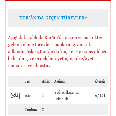
KUR’ÂN’DA GEÇEN TÜREVLERİ:
Aşağıdaki tabloda Kur’ân’da geçen ve bu kökten
gelen kelime türevleri, bunların gramatik
adlandırılışları, Kur’ân’da kaç kere geçmiş olduğu
belirtilmiş ve örnek bir ayet için, sûre/âyet
numarası verilmiştir.
Tür
Adet
Anlam
Örnek
Yoksullaşma,
إِمْلَاقٌ
isim
2
6/151
fakirlik.
Toplam
2