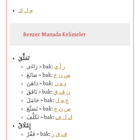
م ل ك
Benzer Manada Kelimeler
تَمَلَّقَ
ر أ ي
رَاءَى > bak:
ص ن ع
صَانَعَ > bak:
د ه ن
دَاهَنَ > bak:
ن ف ق
نَافَقَ > bak:
ج م ل
جَامَلَ > bak:
ص ن ع
تَصَنَّعَ > bak:
ك ل ف
تَكَلَّفَ > bak:
إِمْلَاقٌ
ف ق ر
فَقْرٌ > bak: