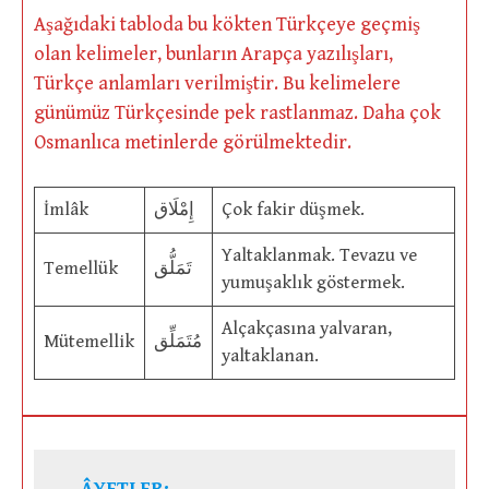
Aşağıdaki tabloda bu kökten Türkçeye geçmiş
olan kelimeler, bunların Arapça yazılışları,
Türkçe anlamları verilmiştir. Bu kelimelere
günümüz Türkçesinde pek rastlanmaz. Daha çok
Osmanlıca metinlerde görülmektedir.
İmlâk
إِمْلَاق
Çok fakir düşmek.
Yaltaklanmak. Tevazu ve
Temellük
تَمَلُّق
yumuşaklık göstermek.
Alçakçasına yalvaran,
Mütemellik
مُتَمَلِّق
yaltaklanan.