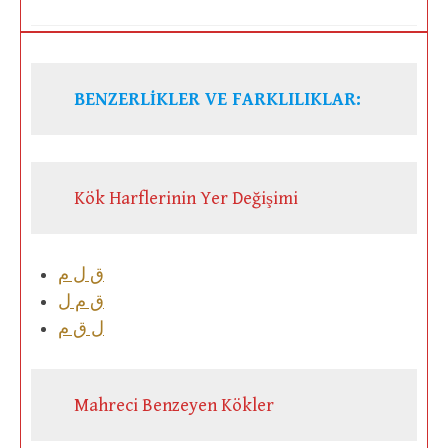
BENZERLİKLER VE FARKLILIKLAR:
Kök Harflerinin Yer Değişimi
ق ل م
ق م ل
ل ق م
Mahreci Benzeyen Kökler