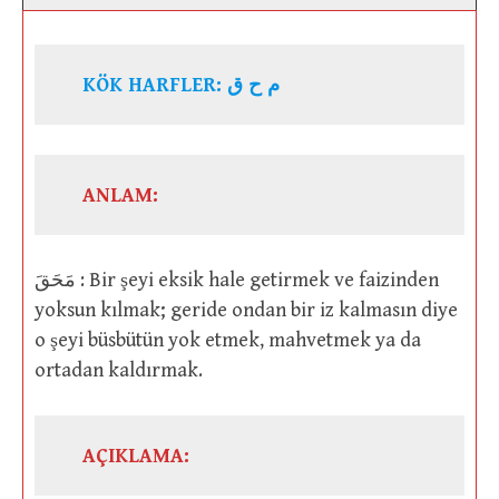
KÖK HARFLER: م ح ق
ANLAM:
مَحَقَ : Bir şeyi eksik hale getirmek ve faizinden
yoksun kılmak; geride ondan bir iz kalmasın diye
o şeyi büsbütün yok etmek, mahvetmek ya da
ortadan kaldırmak.
AÇIKLAMA: