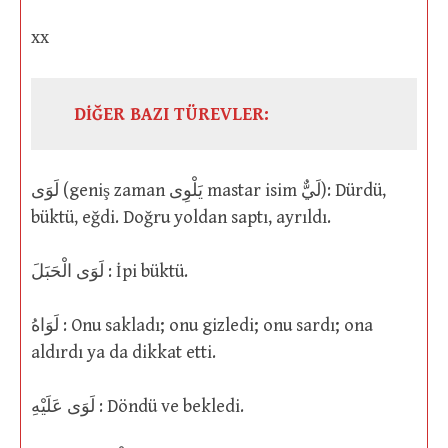
xx
DİĞER BAZI TÜREVLER:
لَوَى (geniş zaman يَلْوِى mastar isim لَيٌّ): Dürdü,
büktü, eğdi. Doğru yoldan saptı, ayrıldı.
لَوَى الْحَبَلَ : İpi büktü.
لَوَاهُ : Onu sakladı; onu gizledi; onu sardı; ona
aldırdı ya da dikkat etti.
لَوَى عَلَيْهِ : Döndü ve bekledi.