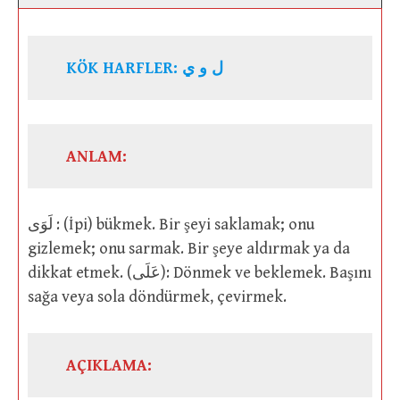
KÖK HARFLER: ل و ي
ANLAM:
لَوَى : (İpi) bükmek. Bir şeyi saklamak; onu
gizlemek; onu sarmak. Bir şeye aldırmak ya da
dikkat etmek. (عَلَى): Dönmek ve beklemek. Başını
sağa veya sola döndürmek, çevirmek.
AÇIKLAMA: