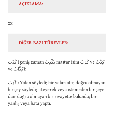
AÇIKLAMA:
xx
DİĞER BAZI TÜREVLER:
كَذَبَ (geniş zaman يَكْذِبُ mastar isim كَذِبٌ ve كِذْبٌ
ve كِذَّابٌ):
كَذِبَ : Yalan söyledi; bir yalan attı; doğru olmayan
bir şey söyledi; isteyerek veya istemeden bir şeye
dair doğru olmayan bir rivayette bulundu; bir
yanlış veya hata yaptı.