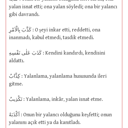
yalan isnat etti; ona yalan söyledi; ona bir yalancı
gibi davrandı.
كَذَّبَ بِالْاَمْرِ : O şeyi inkar etti, reddetti, ona
inanmadı, kabul etmedi, tasdik etmedi.
كَذَبَ عَلٰى نَفْسِهِ : Kendini kandırdı, kendisini
aldattı.
كِذَّابٌ : Yalanlama, yalanlama hususunda ileri
gitme.
تَكْذِيبٌ : Yalanlama, inkâr, yalan isnat etme.
اَكْذَبَهُ : Onun bir yalancı olduğunu keşfetti; onun
yalanını açık etti ya da kanıtladı.